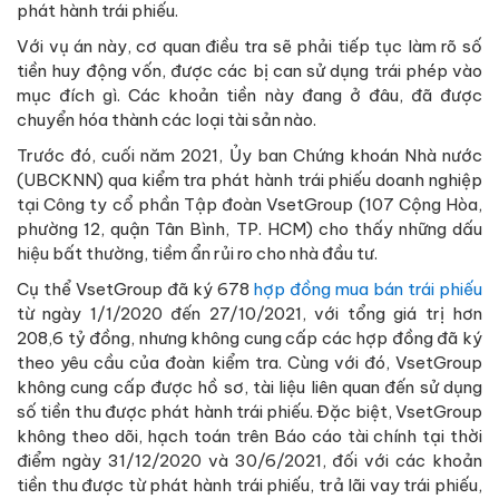
phát hành trái phiếu.
Với vụ án này, cơ quan điều tra sẽ phải tiếp tục làm rõ số
tiền huy động vốn, được các bị can sử dụng trái phép vào
mục đích gì. Các khoản tiền này đang ở đâu, đã được
chuyển hóa thành các loại tài sản nào.
Trước đó, cuối năm 2021, Ủy ban Chứng khoán Nhà nước
(UBCKNN) qua kiểm tra phát hành trái phiếu doanh nghiệp
tại Công ty cổ phần Tập đoàn VsetGroup (107 Cộng Hòa,
phường 12, quận Tân Bình, TP. HCM) cho thấy những dấu
hiệu bất thường, tiềm ẩn rủi ro cho nhà đầu tư.
Cụ thể VsetGroup đã ký 678
hợp đồng mua bán trái phiếu
từ ngày 1/1/2020 đến 27/10/2021, với tổng giá trị hơn
208,6 tỷ đồng, nhưng không cung cấp các hợp đồng đã ký
theo yêu cầu của đoàn kiểm tra. Cùng với đó, VsetGroup
không cung cấp được hồ sơ, tài liệu liên quan đến sử dụng
số tiền thu được phát hành trái phiếu. Đặc biệt, VsetGroup
không theo dõi, hạch toán trên Báo cáo tài chính tại thời
điểm ngày 31/12/2020 và 30/6/2021, đối với các khoản
tiền thu được từ phát hành trái phiếu, trả lãi vay trái phiếu,