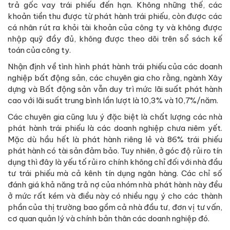
trả gốc vay trái phiếu đến hạn. Không những thế, các
khoản tiền thu được từ phát hành trái phiếu, còn được các
cá nhân rút ra khỏi tài khoản của công ty và không được
nhập quỹ đầy đủ, không được theo dõi trên sổ sách kế
toán của công ty.
Nhận định về tình hình phát hành trái phiếu của các doanh
nghiệp bất động sản, các chuyên gia cho rằng, ngành Xây
dựng và Bất động sản vẫn duy trì mức lãi suất phát hành
cao với lãi suất trung bình lần lượt là 10,3% và 10,7%/năm.
Các chuyên gia cũng lưu ý đặc biệt là chất lượng các nhà
phát hành trái phiếu là các doanh nghiệp chưa niêm yết.
Mặc dù hầu hết là phát hành riêng lẻ và 86% trái phiếu
phát hành có tài sản đảm bảo. Tuy nhiên, ở góc độ rủi ro tín
dụng thì đây là yếu tố rủi ro chính không chỉ đối với nhà đầu
tư trái phiếu mà cả kênh tín dụng ngân hàng. Các chỉ số
đánh giá khả năng trả nợ của nhóm nhà phát hành này đều
ở mức rất kém và điều này có nhiều ngụ ý cho các thành
phần của thị trường bao gồm cả nhà đầu tư, đơn vị tư vấn,
cơ quan quản lý và chính bản thân các doanh nghiệp đó.