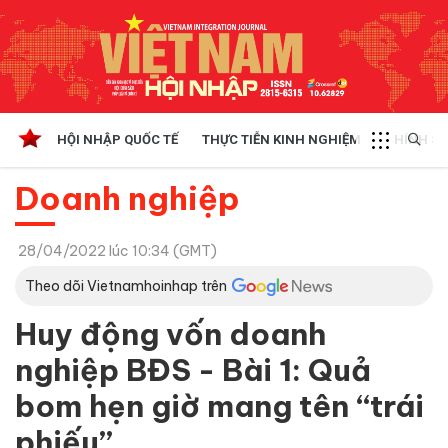
HỘI NHẬP QUỐC TẾ
THỰC TIỄN KINH NGHIỆM
CHÍNH SÁ
Doanh nghiệp
28/04/2022 lúc 10:34 (GMT)
Theo dõi Vietnamhoinhap trên
Huy động vốn doanh
nghiệp BĐS - Bài 1: Quả
bom hẹn giờ mang tên “trái
phiếu”