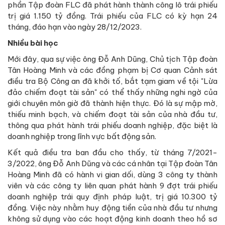
phần Tập đoàn FLC đã phát hành thành công lô trái phiếu
trị giá 1.150 tỷ đồng. Trái phiếu của FLC có kỳ hạn 24
tháng, đáo hạn vào ngày 28/12/2023.
Nhiều bài học
Mới đây, qua sự việc ông Đỗ Anh Dũng, Chủ tịch Tập đoàn
Tân Hoàng Minh và các đồng phạm bị Cơ quan Cảnh sát
điều tra Bộ Công an đã khởi tố, bắt tạm giam về tội "Lừa
đảo chiếm đoạt tài sản" có thể thấy những nghi ngờ của
giới chuyên môn giờ đã thành hiện thực. Đó là sự mập mờ,
thiếu minh bạch, và chiếm đoạt tài sản của nhà đầu tư,
thông qua phát hành trái phiếu doanh nghiệp, đặc biệt là
doanh nghiệp trong lĩnh vực bất động sản.
Kết quả điều tra ban đầu cho thấy, từ tháng 7/2021-
3/2022, ông Đỗ Anh Dũng và các cá nhân tại Tập đoàn Tân
Hoàng Minh đã có hành vi gian dối, dùng 3 công ty thành
viên và các công ty liên quan phát hành 9 đợt trái phiếu
doanh nghiệp trái quy định pháp luật, trị giá 10.300 tỷ
đồng. Việc này nhằm huy động tiền của nhà đầu tư nhưng
không sử dụng vào các hoạt động kinh doanh theo hồ sơ