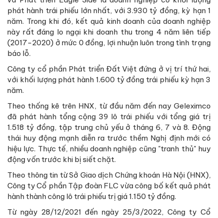
phát hành trái phiếu lớn nhất, với 3.930 tỷ đồng, kỳ hạn 1
năm. Trong khi đó, kết quả kinh doanh của doanh nghiệp
này rất đáng lo ngại khi doanh thu trong 4 năm liên tiếp
(2017-2020) ở mức 0 đồng, lợi nhuận luôn trong tình trạng
báo lỗ.
Công ty cổ phần Phát triển Đất Việt đứng ở vị trí thứ hai,
với khối lượng phát hành 1.600 tỷ đồng trái phiếu kỳ hạn 3
năm.
Theo thống kê trên HNX, từ đầu năm đến nay Geleximco
đã phát hành tổng cộng 39 lô trái phiếu với tổng giá trị
1.518 tỷ đồng, tập trung chủ yếu ở tháng 6, 7 và 8. Động
thái huy động mạnh diễn ra trước thềm Nghị định mới có
hiệu lực. Thực tế, nhiều doanh nghiệp cũng "tranh thủ" huy
động vốn trước khi bị siết chặt.
Theo thông tin từ Sở Giao dịch Chứng khoán Hà Nội (HNX),
Công ty Cổ phần Tập đoàn FLC vừa công bố kết quả phát
hành thành công lô trái phiếu trị giá 1.150 tỷ đồng.
Từ ngày 28/12/2021 đến ngày 25/3/2022, Công ty Cổ