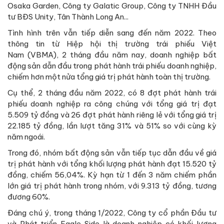
Osaka Garden, Công ty Galatic Group, Công ty TNHH Đầu
tư BĐS Unity, Tân Thành Long An...
Tình hình trên vẫn tiếp diễn sang đến năm 2022. Theo
thông tin từ Hiệp hội thị trường trái phiếu Việt
Nam (VBMA), 2 tháng đầu năm nay, doanh nghiệp bất
động sản dẫn đầu trong phát hành trái phiếu doanh nghiệp,
chiếm hơn một nửa tổng giá trị phát hành toàn thị trường.
Cụ thể, 2 tháng đầu năm 2022, có 8 đợt phát hành trái
phiếu doanh nghiệp ra công chúng với tổng giá trị đạt
5.509 tỷ đồng và 26 đợt phát hành riêng lẻ với tổng giá trị
22.185 tỷ đồng, lần lượt tăng 31% và 51% so với cùng kỳ
năm ngoái.
Trong đó, nhóm bất động sản vẫn tiếp tục dẫn đầu về giá
trị phát hành với tổng khối lượng phát hành đạt 15.520 tỷ
đồng, chiếm 56,04%. Kỳ hạn từ 1 đến 3 năm chiếm phần
lớn giá trị phát hành trong nhóm, với 9.313 tỷ đồng, tương
đương 60%.
Đáng chú ý, trong tháng 1/2022, Công ty cổ phần Đầu tư
và Phát triển Eagle Side là doanh nghiệp có khối lượng