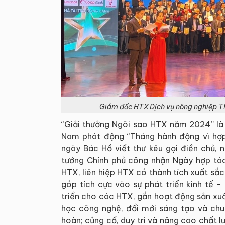
Giám đốc HTX Dịch vụ nông nghiệp T
“Giải thưởng Ngôi sao HTX năm 2024” là
Nam phát động “Tháng hành động vì h
ngày Bác Hồ viết thư kêu gọi điền chủ,
tướng Chính phủ công nhận Ngày hợp tác 
HTX, liên hiệp HTX có thành tích xuất sắc
góp tích cực vào sự phát triển kinh tế -
triển cho các HTX, gắn hoạt động sản xuấ
học công nghệ, đổi mới sáng tạo và chuy
hoàn; củng cố, duy trì và nâng cao chất