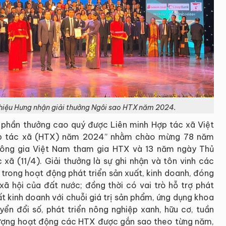
hiệu Hưng nhận giải thưởng Ngôi sao HTX năm 2024.
 phần thưởng cao quý được Liên minh Hợp tác xã Việt
ợp tác xã (HTX) năm 2024” nhằm chào mừng 78 năm
 nông gia Việt Nam tham gia HTX và 13 năm ngày Thủ
xã (11/4). Giải thưởng là sự ghi nhận và tôn vinh các
 trong hoạt động phát triển sản xuất, kinh doanh, đóng
 xã hội của đất nước; đồng thời có vai trò hỗ trợ phát
t kinh doanh với chuỗi giá trị sản phẩm, ứng dụng khoa
ển đổi số, phát triển nông nghiệp xanh, hữu cơ, tuần
 lượng hoạt động các HTX được gắn sao theo từng năm,