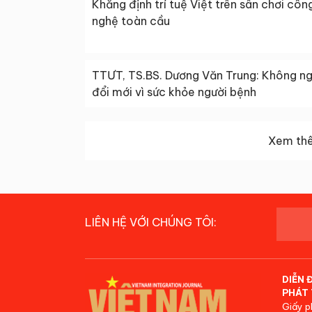
Khẳng định trí tuệ Việt trên sân chơi côn
nghệ toàn cầu
TTƯT, TS.BS. Dương Văn Trung: Không n
đổi mới vì sức khỏe người bệnh
Xem thê
LIÊN HỆ VỚI CHÚNG TÔI:
DIỄN 
PHÁT 
Giấy p