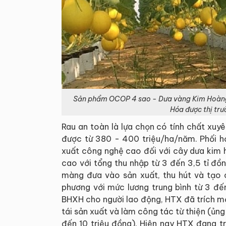
Sản phẩm OCOP 4 sao - Dưa vàng Kim Hoàng 
Hóa được thị trư
Rau an toàn là lựa chọn có tính chất xuy
được từ 380 - 400 triệu/ha/năm. Phối 
xuất công nghệ cao đối với cây dưa kim h
cao với tổng thu nhập từ 3 đến 3,5 tỉ đ
màng đưa vào sản xuất, thu hút và tạo c
phương với mức lương trung bình từ 3 đế
BHXH cho người lao động, HTX đã trích m
tái sản xuất và làm công tác từ thiện (ủn
đến 10 triệu đồng). Hiện nay HTX đang t