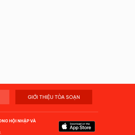
GIỚI THIỆU TÒA SOẠN
ONG HỘI NHẬP VÀ
.