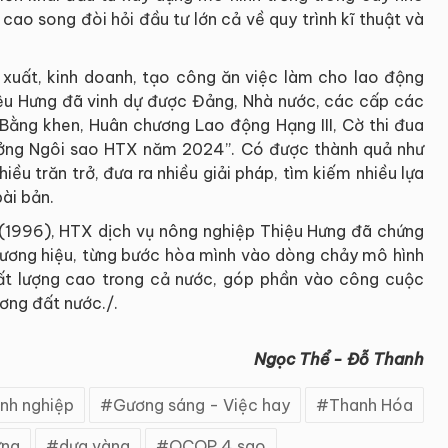
 cao song đòi hỏi đầu tư lớn cả về quy trình kĩ thuật và
 xuất, kinh doanh, tạo công ăn việc làm cho lao động
ệu Hưng đã vinh dự được Đảng, Nhà nước, các cấp các
 Bằng khen, Huân chương Lao động Hạng III, Cờ thi đua
thưởng Ngôi sao HTX năm 2024”. Có được thành quả như
ều trăn trở, đưa ra nhiều giải pháp, tìm kiếm nhiều lựa
ài bản.
 (1996), HTX dịch vụ nông nghiệp Thiệu Hưng đã chứng
 thương hiệu, từng bước hòa mình vào dòng chảy mô hình
ất lượng cao trong cả nước, góp phần vào công cuộc
ơng đất nước./.
Ngọc Thể - Đỗ Thanh
nh nghiệp
Gương sáng - Việc hay
Thanh Hóa
ưng
dưa vàng
OCOP 4 sao