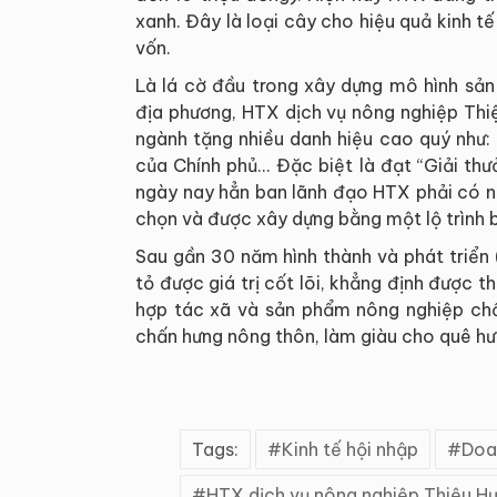
xanh. Đây là loại cây cho hiệu quả kinh tế
vốn.
Là lá cờ đầu trong xây dựng mô hình sản
địa phương, HTX dịch vụ nông nghiệp Thi
ngành tặng nhiều danh hiệu cao quý như:
của Chính phủ... Đặc biệt là đạt “Giải 
ngày nay hẳn ban lãnh đạo HTX phải có nhi
chọn và được xây dựng bằng một lộ trình b
Sau gần 30 năm hình thành và phát triển
tỏ được giá trị cốt lõi, khẳng định được
hợp tác xã và sản phẩm nông nghiệp ch
chấn hưng nông thôn, làm giàu cho quê hư
Tags:
Kinh tế hội nhập
Doa
HTX dịch vụ nông nghiệp Thiệu H