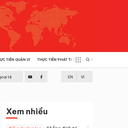
ỰC TIỄN QUẢN LÝ
THỰC TIỄN PHÁT TRIỂN
MULTIMEDIA
TÀI NGUYÊN - MÔI TRƯỜNG
goại tệ
EN
VI
THỰC TIỄN - KINH NGHIỆM
Xem nhiều