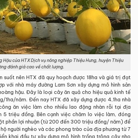
Hậu của HTX Dịch vụ nông nghiệp Thiệu Hưng, huyện Thiệu
ờng đánh giá cao về chất lượng.
ên suốt nên HTX đã quy hoạch được 18ha và giá trị đạt
hợp với nhà máy đường Lam Sơn xây dựng mô hình sản
oàng hậu. Đây là loại cây ăn quả cho hiệu quả kinh tế
ồng/1ha/năm. Đến nay HTX đã xây dựng được 4,1ha nhà
ông ăn việc làm cho nhiều lao động nhàn rỗi tại địa
n 5 triệu đồng. Bên cạnh việc chăm lo việc làm, đóng
ột phần lợi nhuận (từ 200 đến 300 triệu đồng/ năm) để
g hộ người nghèo và các phong trào của địa phương từ 7
riển khai đầu tư xây dựng mô hình trồng trông cây nho