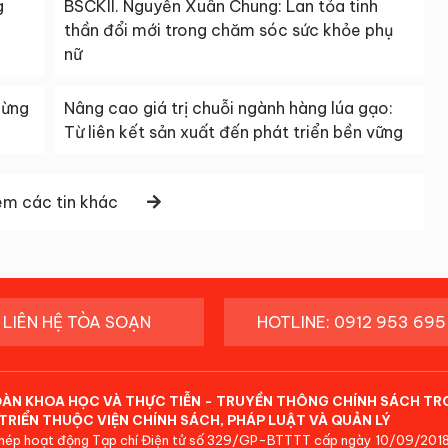
g
BSCKII. Nguyễn Xuân Chung: Lan tỏa tinh
thần đổi mới trong chăm sóc sức khỏe phụ
nữ
gừng
Nâng cao giá trị chuỗi ngành hàng lúa gạo:
Từ liên kết sản xuất đến phát triển bền vững
m các tin khác
LIÊN HỆ TÒA SOẠN
HOTLINE: 0912 953 695
ĐÀN KHOA HỌC VÀ THỰC TIỄN - TRUYỀN THÔNG CHÍNH SÁCH TR
TRIỂN THUỘC VIỆN CHÍNH SÁCH, PHÁP LUẬT VÀ QUẢN LÝ
hép hoạt động Tạp chí Điện tử số 329/GP-BTTTT cấp ngày 10/09/2018