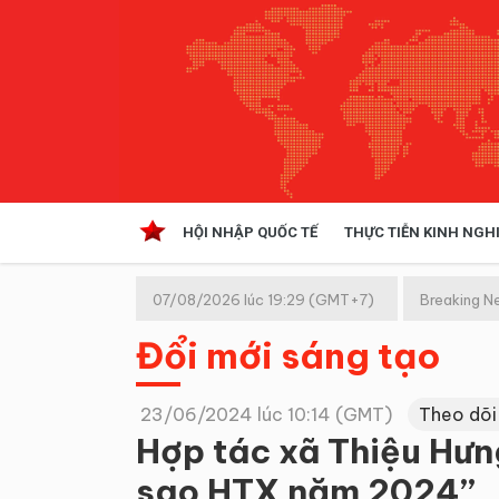
HỘI NHẬP QUỐC TẾ
THỰC TIỄN KINH NGH
HỘI NHẬP QUỐC TẾ
VĂN 
07/08/2026 lúc 19:29 (GMT+7)
Breaking N
Kinh tế hội nhập
Đổi mới sáng tạo
Doanh nghiệp
NGHIÊN CỨU PHÁP LUẬT
THỰC
23/06/2024 lúc 10:14 (GMT)
Theo dõi
Hợp tác xã Thiệu Hưn
sao HTX năm 2024”