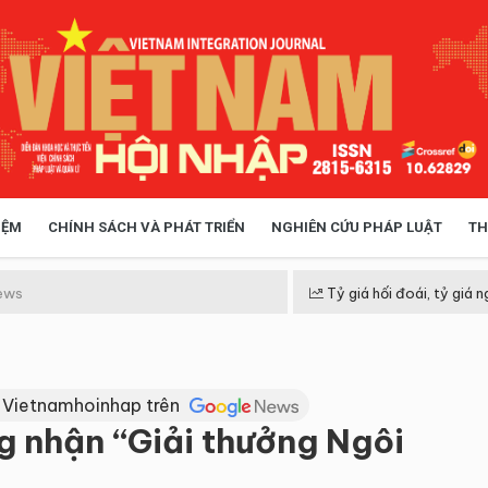
IỆM
CHÍNH SÁCH VÀ PHÁT TRIỂN
NGHIÊN CỨU PHÁP LUẬT
TH
HÓA XÃ HỘI
CHÍNH SÁCH
ews
Tỷ giá hối đoái, tỷ giá n
 TIỄN QUẢN LÝ
VIỆT NAM ĐIỂM ĐẾN
 Vietnamhoinhap trên
g nhận “Giải thưởng Ngôi