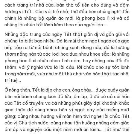
cách trang trí nhà cửa, bàn thờ tổ tiên cho đúng và đậm
hương vị Tết... Còn với trẻ nhỏ, thứ đầu tiên chúng nghĩ đến
chính là những bộ quần áo mới, là phong bao lì xì và cả
những lời chúc tốt lành kèm theo của người lớn…
Những đặc trưng của ngày Tết thật giản dị và gần gũi với
chúng ta biết bao nhiêu. Đó là mùi thơm ngọt ngào của gạo
nếp tỏa ra từ nồi bánh chưng xanh đang nấu; đó là hương
thơm nồng nàn từ các loài hoa đua nhau khoe sắc; là những
phong bao lì xì chứa chan tình cảm, hay những câu đối đỏ
thắm, với ý nghĩa vừa là lời cầu, lời chúc cho sự tốt lành
trong năm mới, vừa như một thú chơi văn hóa thật tao nhã,
trí tuệ…
Ở nông thôn, Tết là dịp cha con, ông cháu… được quây quần
bên nồi bánh chưng luôn đỏ lửa, ấm áp, ở đó có cả cái hồn
của Tết cổ truyền; và cả những phút giây đợi khoảnh khắc
giao thừa để cùng nhau bên vị ngọt cay của miếng mứt
gừng; cùng nhau hướng về màn hình tivi nghe lời chúc Tết
của vị Chủ tịch nước, cùng nhau tận hưởng những cảm giác
ấm áp và nguyện cầu một năm mới an lành… Tết như thế