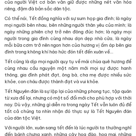
của người Việt cơ bản vẫn giữ được những nét văn hóa
riêng, đậm đà bản sắc dân tộc.
Có thể nói, Tết đồng nghĩa với sự sum họp gia đình; là ngày
mọi người bên nhau, bên những người thân yêu của mình; là
ngày những phiên chợ trở nên đông đúc hơn; là ngày mọi
người trong gia đình cùng nhau dọn dẹp nhà cửa, là ngày
mỗi bữa cơm trở nên ngon hơn của hương vị ấm áp bên gia
đình trong không khí háo hức đón tết đến xuân về…
Tết cũng là dịp mọi người quy tụ về mái chùa quê hương để
cùng nhau cầu nguyện một năm mới mọi sự được hanh
thông, gia đình phát đạt, ông bà, cha mẹ được nhiều sức
khỏe, con cháu được thành đạt và vui khỏe.
Tết Nguyên đán là sự lặp lại của những phong tục, tập quán
từ xưa để lại, nhưng có một số đổi mới cho phù hợp với thời
nay. Dù vậy, những gì diễn ra trong ngày Tết vẫn luôn đủ để
tất cả chúng ta nhìn nhận đó thực sự là Tết Nguyên đán
của dân tộc Việt.
Với người lớn, xuân sang tết đến là lúc người ta thường nghĩ
đến bánh chưng xanh, những cây hoa đào, hoa mai, những