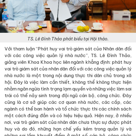
TS. Lê Đình Thảo phát biểu tại Hội thảo.
Với tham luận “Phát huy vai trò giám sát của Nhân dân đối
với các công việc quản lý nhà nước”, TS. Lê Đình Thảo,
giảng viên Khoa Khoa học liên ngành khẳng định: phát huy
vai trò giám sát của nhân dân đối với các công việc quản lý
nhà nước là một trong nội dung thực thi dân chủ trong xã
hội. Đây là việc làm cần thiết, không thể không thực hiện
nhằm ngăn ngừa tình trạng lạm quyền và những việc làm sai
trái có thể nảy sinh trong đội ngũ cán bộ, công chức. Đây
cũng là cơ sở giúp các cơ quan nhà nước, các cấp, các
ngành có thể ban hành và tổ chức thực thi các chính sách
một cách đúng đắn và có hiệu hiệu quả. Hiện nay, ở nhiều
nơi, vai trò giám sát của nhân dân chưa thực sự được phát
huy và do đó, những hạn chế yếu kém trong quản lý và
những sai lầm khuyết điểm ở một số cán bộ, công chức