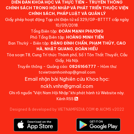
DIỄN ĐÀN KHOA HỌC VÀ THỰC TIỄN - TRUYỀN THÔNG
CHÍNH SÁCH TRONG HỘI NHẬP VÀ PHÁT TRIỂN THUỘC VIỆN
CHÍNH SÁCH, PHÁP LUẬT VÀ QUẢN LÝ
Giấy phép hoạt động Tạp chí Điện tử số 329/GP-BTTTT cấp ngày
10/09/2018.
Tổng Biên tập:
ĐOÀN MẠNH PHƯƠNG
Phó Tổng Biên tập:
HOÀNG MINH TIẾN
Ban Thư ký - Biên tập:
ĐẶNG ĐÌNH CHẤN, PHẠM THỦY, CAO
HÀ, NHẬT QUANG, ĐOÀN HIẾU
Tòa soạn:T8, Cung Trí thức Thành phố, Số 1 Tôn Thất Thuyết, Cầu
Giấy, Hà Nội.
Truyền thông - Quảng cáo:
0826166777
- Hòm thư:
tcvietnamhoinhap@gmail.com
Email nhận bài Nghiên cứu Khoa học:
nckh.vnhn@gmail.com
Ghi rõ nguồn "Việt Nam Hội Nhập" khi phát hành từ Website này.
Kênh RSS
Designed & developed by VIETNAMPEDIA.COM
©
AICMS v2022