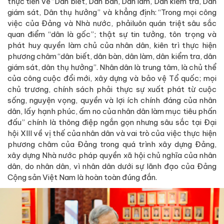
thực tiễn về “Dân biết, Dân bàn, Dân làm, Dân kiểm tra, Dân
giám sát, Dân thụ hưởng” và khẳng định: “Trong mọi công
việc của Đảng và Nhà nước, phảiluôn quán triệt sâu sắc
quan điểm “dân là gốc”; thật sự tin tưởng, tôn trọng và
phát huy quyền làm chủ của nhân dân, kiên trì thực hiện
phương châm “dân biết, dân bàn, dân làm, dân kiểm tra, dân
giám sát, dân thụ hưởng”. Nhân dân là trung tâm, là chủ thể
của công cuộc đổi mới, xây dựng và bảo vệ Tổ quốc; mọi
chủ trương, chính sách phải thực sự xuất phát từ cuộc
sống, nguyện vọng, quyền và lợi ích chính đáng của nhân
dân, lấy hạnh phúc, ấm no của nhân dân làm mục tiêu phấn
đấu” chính là thông điệp ngắn gọn nhưng sâu sắc tại Đại
hội XIII về vị thế của nhân dân và vai trò của việc thực hiện
phương châm của Đảng trong quá trình xây dựng Đảng,
xây dựng Nhà nước pháp quyền xã hội chủ nghĩa của nhân
dân, do nhân dân, vì nhân dân dưới sự lãnh đạo của Đảng
Cộng sản Việt Nam là hoàn toàn đúng đắn.