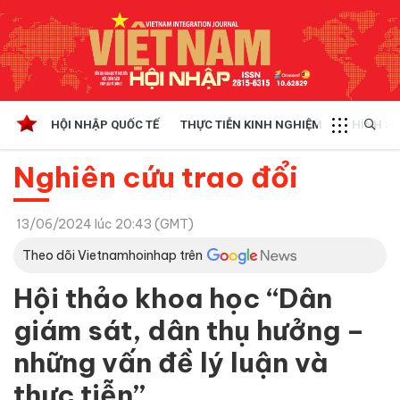
HỘI NHẬP QUỐC TẾ
THỰC TIỄN KINH NGHIỆM
CHÍNH SÁ
Nghiên cứu trao đổi
13/06/2024 lúc 20:43 (GMT)
Theo dõi Vietnamhoinhap trên
Hội thảo khoa học “Dân
giám sát, dân thụ hưởng –
những vấn đề lý luận và
thực tiễn”