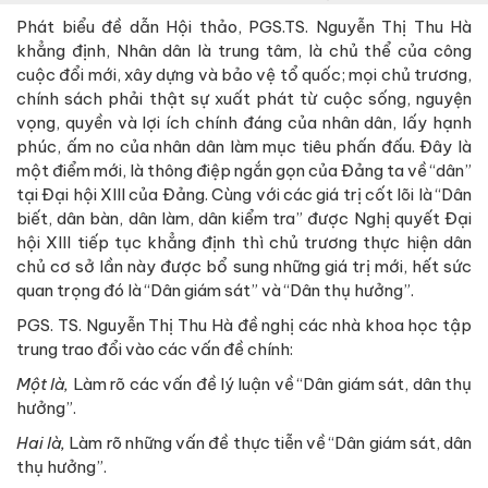
Phát biểu đề dẫn Hội thảo, PGS.TS. Nguyễn Thị Thu Hà
khẳng định, Nhân dân là trung tâm, là chủ thể của công
cuộc đổi mới, xây dựng và bảo vệ tổ quốc; mọi chủ trương,
chính sách phải thật sự xuất phát từ cuộc sống, nguyện
vọng, quyền và lợi ích chính đáng của nhân dân, lấy hạnh
phúc, ấm no của nhân dân làm mục tiêu phấn đấu. Đây là
một điểm mới, là thông điệp ngắn gọn của Đảng ta về “dân”
tại Đại hội XIII của Đảng. Cùng với các giá trị cốt lõi là “Dân
biết, dân bàn, dân làm, dân kiểm tra” được Nghị quyết Đại
hội XIII tiếp tục khẳng định thì chủ trương thực hiện dân
chủ cơ sở lần này được bổ sung những giá trị mới, hết sức
quan trọng đó là “Dân giám sát” và “Dân thụ hưởng”.
PGS. TS. Nguyễn Thị Thu Hà đề nghị các nhà khoa học tập
trung trao đổi vào các vấn đề chính:
Một là,
Làm rõ các vấn đề lý luận về “Dân giám sát, dân thụ
hưởng”.
Hai là,
Làm rõ những vấn đề thực tiễn về “Dân giám sát, dân
thụ hưởng”.