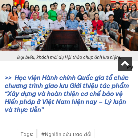
Đại biểu, khách mời dự Hội thảo chụp ảnh lưu niệm.
PV
Học viện Hành chính Quốc gia tổ chức
chương trình giao lưu Giới thiệu tác phẩm
“Xây dựng và hoàn thiện cơ chế bảo vệ
Hiến pháp ở Việt Nam hiện nay – Lý luận
và thực tiễn”
Tags:
Nghiên cứu trao đổi