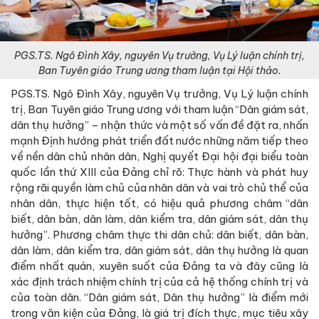
PGS.TS. Ngô Đình Xây, nguyên Vụ trưởng, Vụ Lý luận chính trị,
Ban Tuyên giáo Trung ương tham luận tại Hội thảo.
PGS.TS. Ngô Đình Xây, nguyên Vụ trưởng, Vụ Lý luận chính
trị, Ban Tuyên giáo Trung ương với tham luận “Dân giám sát,
dân thụ hưởng” – nhận thức và một số vấn đề đặt ra, nhấn
mạnh Định hướng phát triển đất nước những năm tiếp theo
về nền dân chủ nhân dân, Nghị quyết Đại hội đại biểu toàn
quốc lần thứ XIII của Đảng chỉ rõ: Thực hành và phát huy
rộng rãi quyền làm chủ của nhân dân và vai trò chủ thể của
nhân dân, thực hiện tốt, có hiệu quả phương châm “dân
biết, dân bàn, dân làm, dân kiểm tra, dân giám sát, dân thụ
hưởng”. Phương châm thực thi dân chủ: dân biết, dân bàn,
dân làm, dân kiểm tra, dân giám sát, dân thụ hưởng là quan
điểm nhất quán, xuyên suốt của Đảng ta và đây cũng là
xác định trách nhiệm chính trị của cả hệ thống chính trị và
của toàn dân. “Dân giám sát, Dân thụ hưởng” là điểm mới
trong văn kiện của Đảng, là giá trị đích thực, mục tiêu xây