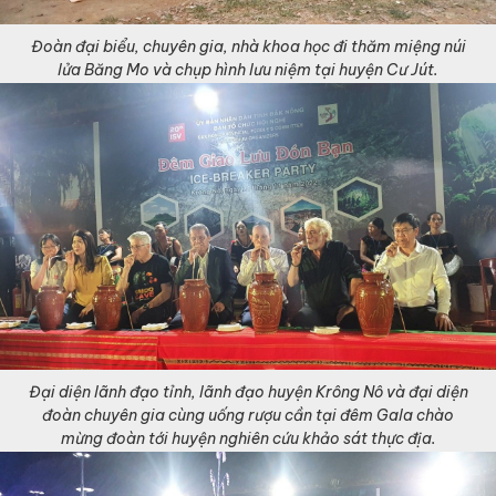
Đoàn đại biểu, chuyên gia, nhà khoa học đi thăm miệng núi
lửa Băng Mo và chụp hình lưu niệm tại huyện Cư Jút.
Đại diện lãnh đạo tỉnh, lãnh đạo huyện Krông Nô và đại diện
đoàn chuyên gia cùng uống rượu cần tại đêm Gala chào
mừng đoàn tới huyện nghiên cứu khảo sát thực địa.