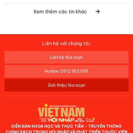
Xem thêm các tin khác
Liên hệ với chúng tôi:
Liên hệ tòa soạn
Hotline: 0912 953 695
Giới thiệu tòa soạn
DIỄN ĐÀN KHOA HỌC VÀ THỰC TIỄN - TRUYỀN THÔNG
CHÍNH SÁCH TRONG HỘI NHẬP VÀ PHÁT TRIỂN THUỘC VIỆN