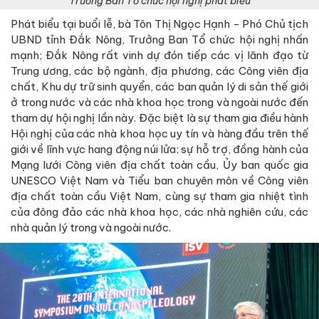
Trưởng Ban Tổ chức hội nghị phát biểu
Phát biểu tại buổi lễ, bà Tôn Thị Ngọc Hạnh - Phó Chủ tịch
UBND tỉnh Đắk Nông, Trưởng Ban Tổ chức hội nghị nhấn
mạnh; Đắk Nông rất vinh dự đón tiếp các vị lãnh đạo từ
Trung ương, các bộ ngành, địa phương, các Công viên địa
chất, Khu dự trữ sinh quyển, các ban quản lý di sản thế giới
ở trong nước và các nhà khoa học trong và ngoài nước đến
tham dự hội nghị lần này. Đặc biệt là sự tham gia điều hành
Hội nghị của các nhà khoa học uy tín và hàng đầu trên thế
giới về lĩnh vực hang động núi lửa; sự hỗ trợ, đồng hành của
Mạng lưới Công viên địa chất toàn cầu, Ủy ban quốc gia
UNESCO Việt Nam và Tiểu ban chuyên môn về Công viên
địa chất toàn cầu Việt Nam, cùng sự tham gia nhiệt tình
của đông đảo các nhà khoa học, các nhà nghiên cứu, các
nhà quản lý trong và ngoài nước.