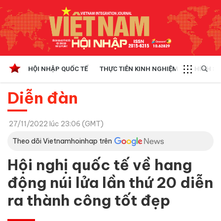
HỘI NHẬP QUỐC TẾ
THỰC TIỄN KINH NGHIỆM
CHÍNH SÁ
Diễn đàn
27/11/2022 lúc 23:06 (GMT)
Theo dõi Vietnamhoinhap trên
Hội nghị quốc tế về hang
động núi lửa lần thứ 20 diễn
ra thành công tốt đẹp