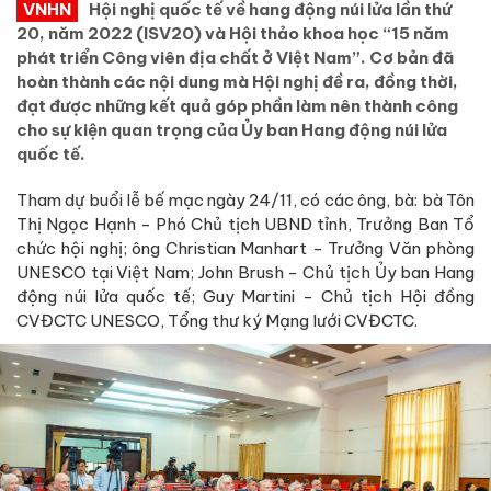
VNHN
Hội nghị quốc tế về hang động núi lửa lần thứ
20, năm 2022 (ISV20) và Hội thảo khoa học “15 năm
phát triển Công viên địa chất ở Việt Nam”. Cơ bản đã
hoàn thành các nội dung mà Hội nghị đề ra, đồng thời,
đạt được những kết quả góp phần làm nên thành công
cho sự kiện quan trọng của Ủy ban Hang động núi lửa
quốc tế.
Tham dự buổi lễ bế mạc ngày 24/11, có các ông, bà: bà Tôn
Thị Ngọc Hạnh - Phó Chủ tịch UBND tỉnh, Trưởng Ban Tổ
chức hội nghị; ông Christian Manhart - Trưởng Văn phòng
UNESCO tại Việt Nam; John Brush - Chủ tịch Ủy ban Hang
động núi lửa quốc tế; Guy Martini - Chủ tịch Hội đồng
CVĐCTC UNESCO, Tổng thư ký Mạng lưới CVĐCTC.