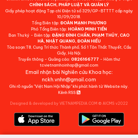
CHÍNH SÁCH, PHÁP LUẬT VÀ QUẢN LÝ
Giấy phép hoạt động Tạp chí Điện tử số 329/GP-BTTTT cấp ngày
10/09/2018.
Tổng Biên tập:
ĐOÀN MẠNH PHƯƠNG
Phó Tổng Biên tập:
HOÀNG MINH TIẾN
Ban Thư ký - Biên tập:
ĐẶNG ĐÌNH CHẤN, PHẠM THỦY, CAO
HÀ, NHẬT QUANG, ĐOÀN HIẾU
Tòa soạn:T8, Cung Trí thức Thành phố, Số 1 Tôn Thất Thuyết, Cầu
Giấy, Hà Nội.
Truyền thông - Quảng cáo:
0826166777
- Hòm thư:
tcvietnamhoinhap@gmail.com
Email nhận bài Nghiên cứu Khoa học:
nckh.vnhn@gmail.com
Ghi rõ nguồn "Việt Nam Hội Nhập" khi phát hành từ Website này.
Kênh RSS
Designed & developed by VIETNAMPEDIA.COM
©
AICMS v2022