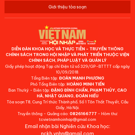
Giới thiệu tòa soạn
DIỄN ĐÀN KHOA HỌC VÀ THỰC TIỄN - TRUYỀN THÔNG
CHÍNH SÁCH TRONG HỘI NHẬP VÀ PHÁT TRIỂN THUỘC VIỆN
CHÍNH SÁCH, PHÁP LUẬT VÀ QUẢN LÝ
Giấy phép hoạt động Tạp chí Điện tử số 329/GP-BTTTT cấp ngày
10/09/2018.
Tổng Biên tập:
ĐOÀN MẠNH PHƯƠNG
Phó Tổng Biên tập:
HOÀNG MINH TIẾN
Ban Thư ký - Biên tập:
ĐẶNG ĐÌNH CHẤN, PHẠM THỦY, CAO
HÀ, NHẬT QUANG, ĐOÀN HIẾU
Tòa soạn:T8, Cung Trí thức Thành phố, Số 1 Tôn Thất Thuyết, Cầu
Giấy, Hà Nội.
Truyền thông - Quảng cáo:
0826166777
- Hòm thư:
tcvietnamhoinhap@gmail.com
Email nhận bài Nghiên cứu Khoa học:
nckh.vnhn@gmail.com