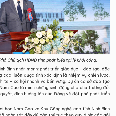
Phó Chủ tịch HĐND tỉnh phát biểu tại lễ khởi công.
Ninh Bình nhấn mạnh: phát triển giáo dục - đào tạo, đặc
g cao, luôn được tỉnh xác định là nhiệm vụ chiến lược,
inh tế - xã hội nhanh và bền vững. Dự án cơ sở đào tạo
 Nam Cao là minh chứng sinh động cho chủ trương đó,
 quyết, định hướng lớn của Đảng về đột phá phát triển
Đại học Nam Cao và Khu Công nghệ cao tỉnh Ninh Bình
 đã hoàn tất đầy đủ các thủ tục theo quy định; các gói