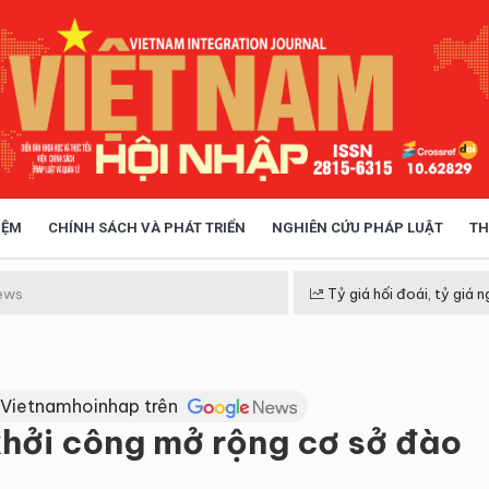
IỆM
CHÍNH SÁCH VÀ PHÁT TRIỂN
NGHIÊN CỨU PHÁP LUẬT
TH
HÓA XÃ HỘI
CHÍNH SÁCH
ews
Tỷ giá hối đoái, tỷ giá n
 TIỄN QUẢN LÝ
VIỆT NAM ĐIỂM ĐẾN
 Vietnamhoinhap trên
hởi công mở rộng cơ sở đào