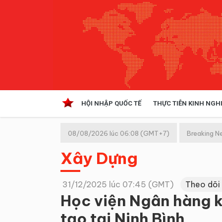
HỘI NHẬP QUỐC TẾ
THỰC TIỄN KINH NGH
HỘI NHẬP QUỐC TẾ
VĂN 
08/08/2026 lúc 06:08 (GMT+7)
Breaking N
Kinh tế hội nhập
Xây Dựng
Doanh nghiệp
NGHIÊN CỨU PHÁP LUẬT
THỰC
31/12/2025 lúc 07:45 (GMT)
Theo dõi
Học viện Ngân hàng k
tạo tại Ninh Bình