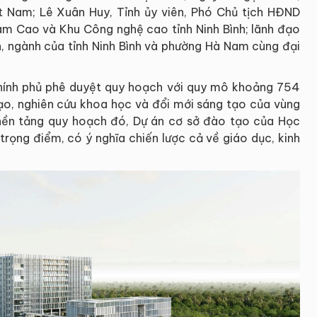
 Nam; Lê Xuân Huy, Tỉnh ủy viên, Phó Chủ tịch HĐND
Nam Cao và Khu Công nghệ cao tỉnh Ninh Bình; lãnh đạo
n, ngành của tỉnh Ninh Bình và phường Hà Nam cùng đại
ính phủ phê duyệt quy hoạch với quy mô khoảng 754
tạo, nghiên cứu khoa học và đổi mới sáng tạo của vùng
nền tảng quy hoạch đó, Dự án cơ sở đào tạo của Học
trọng điểm, có ý nghĩa chiến lược cả về giáo dục, kinh