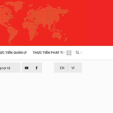
ỰC TIỄN QUẢN LÝ
THỰC TIỄN PHÁT TRIỂN
MULTIMEDIA
TÀI NGUYÊN - MÔI TRƯỜNG
goại tệ
EN
VI
THỰC TIỄN - KINH NGHIỆM