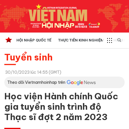
HỘI NHẬP QUỐC TẾ
THỰC TIỄN KINH NGHIỆM
CHÍNH SÁ
Tuyển sinh
30/10/2023 lúc 14:55 (GMT)
Theo dõi Vietnamhoinhap trên
Học viện Hành chính Quốc
gia tuyển sinh trình độ
Thạc sĩ đợt 2 năm 2023