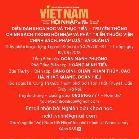
DIỄN ĐÀN KHOA HỌC VÀ THỰC TIỄN - TRUYỀN THÔNG
CHÍNH SÁCH TRONG HỘI NHẬP VÀ PHÁT TRIỂN THUỘC VIỆN
CHÍNH SÁCH, PHÁP LUẬT VÀ QUẢN LÝ
Giấy phép hoạt động Tạp chí Điện tử số 329/GP-BTTTT cấp ngày
10/09/2018.
Tổng Biên tập:
ĐOÀN MẠNH PHƯƠNG
Phó Tổng Biên tập:
HOÀNG MINH TIẾN
Ban Thư ký - Biên tập:
ĐẶNG ĐÌNH CHẤN, PHẠM THỦY, CAO
HÀ, NHẬT QUANG, ĐOÀN HIẾU
Tòa soạn:T8, Cung Trí thức Thành phố, Số 1 Tôn Thất Thuyết, Cầu
Giấy, Hà Nội.
Truyền thông - Quảng cáo:
0826166777
- Hòm thư:
tcvietnamhoinhap@gmail.com
Email nhận bài Nghiên cứu Khoa học:
nckh.vnhn@gmail.com
Ghi rõ nguồn "Việt Nam Hội Nhập" khi phát hành từ Website này.
Kênh RSS