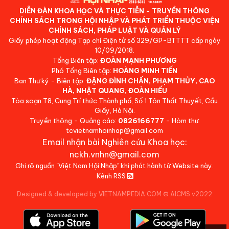
DIỄN ĐÀN KHOA HỌC VÀ THỰC TIỄN - TRUYỀN THÔNG
CHÍNH SÁCH TRONG HỘI NHẬP VÀ PHÁT TRIỂN THUỘC VIỆN
CHÍNH SÁCH, PHÁP LUẬT VÀ QUẢN LÝ
Giấy phép hoạt động Tạp chí Điện tử số 329/GP-BTTTT cấp ngày
10/09/2018.
Tổng Biên tập:
ĐOÀN MẠNH PHƯƠNG
Phó Tổng Biên tập:
HOÀNG MINH TIẾN
Ban Thư ký - Biên tập:
ĐẶNG ĐÌNH CHẤN, PHẠM THỦY, CAO
HÀ, NHẬT QUANG, ĐOÀN HIẾU
Tòa soạn:T8, Cung Trí thức Thành phố, Số 1 Tôn Thất Thuyết, Cầu
Giấy, Hà Nội.
Truyền thông - Quảng cáo:
0826166777
- Hòm thư:
tcvietnamhoinhap@gmail.com
Email nhận bài Nghiên cứu Khoa học:
nckh.vnhn@gmail.com
Ghi rõ nguồn "Việt Nam Hội Nhập" khi phát hành từ Website này.
Kênh RSS
Designed & developed by VIETNAMPEDIA.COM
©
AICMS v2022