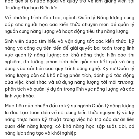
học tiến sĩ ở nước ngoài và quay trở về làm giảng viên tại
Trường Đại học Điện lực.
Về chương trình đào tạo, ngành Quản lý Năng lượng cung
cấp cho người học các kiến thức chuyên môn để quản lý
nguồn cung năng lượng và hoạt động tiêu thụ năng lượng.
Sinh viên được tìm hiểu và vận dụng tốt các kiến thức, kỹ
năng và công cụ tiên tiến để giải quyết bài toán trong lĩnh
vực quản lý năng lượng; có khả năng thực hiện các thí
nghiệm, đo lường; phân tích diễn giải các kết quả và ứng
dụng vào cải tiến các quy trình công nghệ. Kỹ sư Quản lý
năng lượng còn có khả năng phân tích, đánh giá tác động
của việc khai thác và sử dụng năng lượng tới môi trường;
phân tích và quản lý dự án trong lĩnh vực năng lượng và các
lĩnh vực khác.
Mục tiêu của chuẩn đầu ra kỹ sư ngành Quản lý năng lượng
là đào tạo toàn diện về nội dung kiến thức nguyên lý và kỹ
năng thực hành kỹ thuật trong việc hỗ trợ các dự án liên
quan đến năng lượng; có khả năng học tập suốt đời, có
năng lực sáng tạo và khởi nghiệp.