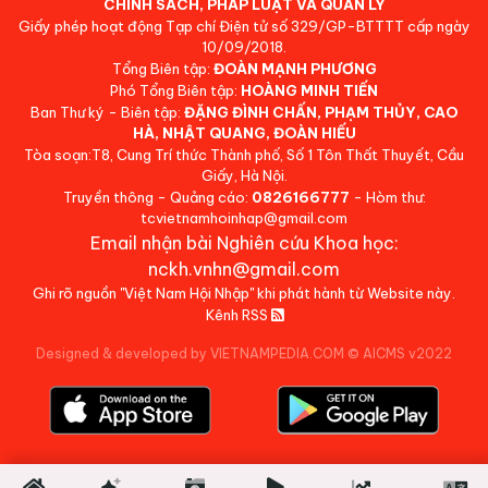
CHÍNH SÁCH, PHÁP LUẬT VÀ QUẢN LÝ
Giấy phép hoạt động Tạp chí Điện tử số 329/GP-BTTTT cấp ngày
10/09/2018.
Tổng Biên tập:
ĐOÀN MẠNH PHƯƠNG
Phó Tổng Biên tập:
HOÀNG MINH TIẾN
Ban Thư ký - Biên tập:
ĐẶNG ĐÌNH CHẤN, PHẠM THỦY, CAO
HÀ, NHẬT QUANG, ĐOÀN HIẾU
Tòa soạn:T8, Cung Trí thức Thành phố, Số 1 Tôn Thất Thuyết, Cầu
Giấy, Hà Nội.
Truyền thông - Quảng cáo:
0826166777
- Hòm thư:
tcvietnamhoinhap@gmail.com
Email nhận bài Nghiên cứu Khoa học:
nckh.vnhn@gmail.com
Ghi rõ nguồn "Việt Nam Hội Nhập" khi phát hành từ Website này.
Kênh RSS
Designed & developed by VIETNAMPEDIA.COM
©
AICMS v2022