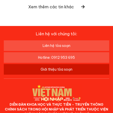
Xem thêm các tin khác
Liên hệ với chúng tôi:
Liên hệ tòa soạn
Hotline: 0912 953 695
Giới thiệu tòa soạn
DIỄN ĐÀN KHOA HỌC VÀ THỰC TIỄN - TRUYỀN THÔNG
CHÍNH SÁCH TRONG HỘI NHẬP VÀ PHÁT TRIỂN THUỘC VIỆN