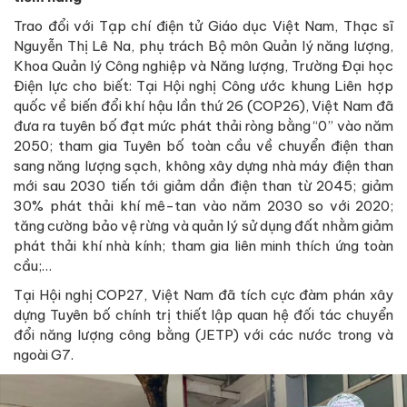
Trao đổi với Tạp chí điện tử Giáo dục Việt Nam, Thạc sĩ
Nguyễn Thị Lê Na, phụ trách Bộ môn Quản lý năng lượng,
Khoa Quản lý Công nghiệp và Năng lượng, Trường Đại học
Điện lực cho biết: Tại Hội nghị Công ước khung Liên hợp
quốc về biến đổi khí hậu lần thứ 26 (COP26), Việt Nam đã
đưa ra tuyên bố đạt mức phát thải ròng bằng “0” vào năm
2050; tham gia Tuyên bố toàn cầu về chuyển điện than
sang năng lượng sạch, không xây dựng nhà máy điện than
mới sau 2030 tiến tới giảm dần điện than từ 2045; giảm
30% phát thải khí mê-tan vào năm 2030 so với 2020;
tăng cường bảo vệ rừng và quản lý sử dụng đất nhằm giảm
phát thải khí nhà kính; tham gia liên minh thích ứng toàn
cầu;…
Tại Hội nghị COP27, Việt Nam đã tích cực đàm phán xây
dựng Tuyên bố chính trị thiết lập quan hệ đối tác chuyển
đổi năng lượng công bằng (JETP) với các nước trong và
ngoài G7.