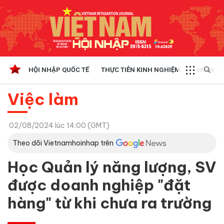
HỘI NHẬP QUỐC TẾ
THỰC TIỄN KINH NGHIỆM
CHÍNH SÁ
Việc làm
02/08/2024 lúc 14:00 (GMT)
Theo dõi Vietnamhoinhap trên
Học Quản lý năng lượng, SV
được doanh nghiệp "đặt
hàng" từ khi chưa ra trường