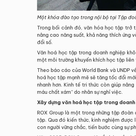
Một khóa đào tạo trong nội bộ tại Tập đ
Trong bối cảnh đó, văn hóa học tập trở t
nâng cao năng suất, khả năng thích ứng và
đổi số.
Văn hoá học tập trong doanh nghiệp khôn
một môi trường khuyến khích học tập liên t
Theo báo cáo của World Bank và UNDP về k
hoá học tập mạnh mẽ sẽ tăng tốc đổi mới 
nhanh hơn. Kinh tế tri thức còn giúp nâng
máu chất xám” do nhân sự nghỉ việc.
Xây dựng văn hoá học tập trong doanh
ROX Group là một trong những tập đoàn đ
tập. Qua đó kiến thức, kinh nghiệm được 
con người vững chắc, tiến bước cùng sự ph