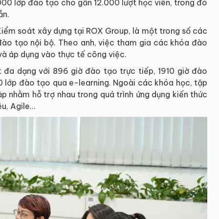
0 lớp đào tạo cho gần 12.000 lượt học viên, trong đó
ẫn.
Kiểm soát xây dựng tại ROX Group, là một trong số các
 đào tạo nội bộ. Theo anh, việc tham gia các khóa đào
 và áp dụng vào thực tế công việc.
t đa dạng với 896 giờ đào tạo trực tiếp, 1910 giờ đào
0 lớp đào tạo qua e-learning. Ngoài các khóa học, tập
p nhằm hỗ trợ nhau trong quá trình ứng dụng kiến thức
ệu, Agile…