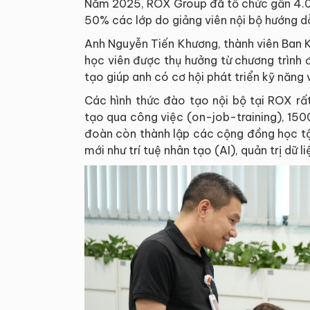
Năm 2025, ROX Group đã tổ chức gần 4.00
50% các lớp do giảng viên nội bộ hướng d
Anh Nguyễn Tiến Khương, thành viên Ban 
học viên được thụ hưởng từ chương trình
tạo giúp anh có cơ hội phát triển kỹ năng
Các hình thức đào tạo nội bộ tại ROX rấ
tạo qua công việc (on-job-training), 150
đoàn còn thành lập các cộng đồng học tậ
mới như trí tuệ nhân tạo (AI), quản trị dữ li