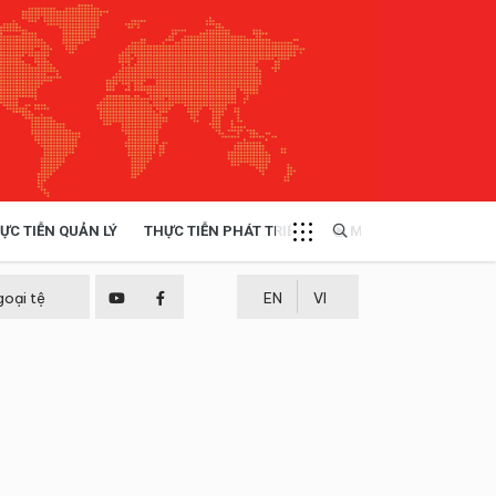
ỰC TIỄN QUẢN LÝ
THỰC TIỄN PHÁT TRIỂN
MULTIMEDIA
TÀI NGUYÊN - MÔI TRƯỜNG
goại tệ
EN
VI
THỰC TIỄN - KINH NGHIỆM