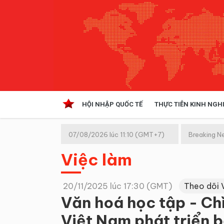
HỘI NHẬP QUỐC TẾ
THỰC TIỄN KINH NGH
HỘI NHẬP QUỐC TẾ
VĂN 
07/08/2026 lúc 11:10 (GMT+7)
Breaking N
Kinh tế hội nhập
Việc làm
Doanh nghiệp
NGHIÊN CỨU PHÁP LUẬT
THỰC
20/11/2025 lúc 17:30 (GMT)
Theo dõi 
Văn hoá học tập - Ch
Việt Nam phát triển 