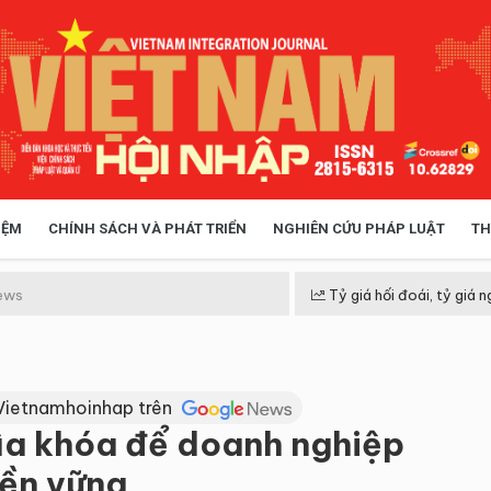
IỆM
CHÍNH SÁCH VÀ PHÁT TRIỂN
NGHIÊN CỨU PHÁP LUẬT
TH
HÓA XÃ HỘI
CHÍNH SÁCH
ews
Tỷ giá hối đoái, tỷ giá n
 TIỄN QUẢN LÝ
VIỆT NAM ĐIỂM ĐẾN
Vietnamhoinhap trên
ìa khóa để doanh nghiệp
bền vững