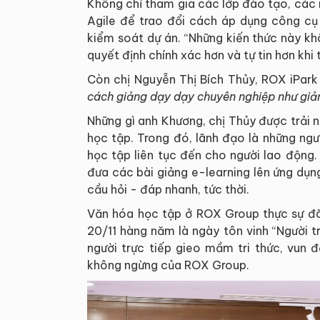
Không chỉ tham gia các lớp đào tạo, các
Agile để trao đổi cách áp dụng công cụ
kiểm soát dự án. “Những kiến thức này kh
quyết định chính xác hơn và tự tin hơn khi 
Còn chị Nguyễn Thị Bích Thủy, ROX iPark 
cách giảng dạy dạy chuyên nghiệp như giản
Những gì anh Khương, chị Thủy được trải
học tập. Trong đó, lãnh đạo là những ngư
học tập liên tục đến cho người lao động
đưa các bài giảng e-learning lên ứng dụn
cầu hỏi - đáp nhanh, tức thời.
Văn hóa học tập ở ROX Group thực sự đ
20/11 hàng năm là ngày tôn vinh “Người tr
người trực tiếp gieo mầm tri thức, vun
không ngừng của ROX Group.