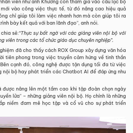
 nhân viên như anh Khương còn tham gia vào câu lạc bộ
 mới vào công việc thực tế, từ đó nâng cao hiệu quả
ông chỉ giúp tôi làm việc nhanh hơn mà còn giúp tôi ra
trình bày kết quả với ban lãnh đạo”, anh nói.
chia sẻ:
“Thực sự bất ngờ với các giảng viên nội bộ với
g viên trong các tổ chức giáo dục chuyên nghiệp”.
 nghiệm đã cho thấy cách ROX Group xây dựng văn hóa
ời tiên phong trong việc truyền cảm hứng về tinh thần
. Bên cạnh đó, công nghệ được tận dụng tối đa từ việc
g nội bộ hay phát triển các Chatbot AI để đáp ứng nhu
ã được nâng lên một tầm cao khi tập đoàn chọn ngày
uyền lửa” – những giảng viên nội bộ. Họ chính là những
 đắp niềm đam mê học tập và cổ vũ cho sự phát triển