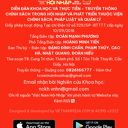
DIỄN ĐÀN KHOA HỌC VÀ THỰC TIỄN - TRUYỀN THÔNG
CHÍNH SÁCH TRONG HỘI NHẬP VÀ PHÁT TRIỂN THUỘC VIỆN
CHÍNH SÁCH, PHÁP LUẬT VÀ QUẢN LÝ
Giấy phép hoạt động Tạp chí Điện tử số 329/GP-BTTTT cấp ngày
10/09/2018.
Tổng Biên tập:
ĐOÀN MẠNH PHƯƠNG
Phó Tổng Biên tập:
HOÀNG MINH TIẾN
Ban Thư ký - Biên tập:
ĐẶNG ĐÌNH CHẤN, PHẠM THỦY, CAO
HÀ, NHẬT QUANG, ĐOÀN HIẾU
Tòa soạn:T8, Cung Trí thức Thành phố, Số 1 Tôn Thất Thuyết, Cầu
Giấy, Hà Nội.
Truyền thông - Quảng cáo:
0826166777
- Hòm thư:
tcvietnamhoinhap@gmail.com
Email nhận bài Nghiên cứu Khoa học:
nckh.vnhn@gmail.com
Ghi rõ nguồn "Việt Nam Hội Nhập" khi phát hành từ Website này.
Kênh RSS
Designed & developed by VIETNAMPEDIA.COM
©
AICMS v2022