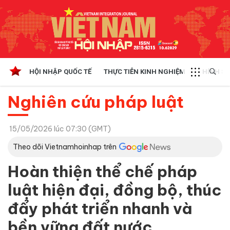
HỘI NHẬP QUỐC TẾ
THỰC TIỄN KINH NGHIỆM
CHÍNH SÁ
Nghiên cứu pháp luật
15/05/2026 lúc 07:30 (GMT)
Theo dõi Vietnamhoinhap trên
Hoàn thiện thể chế pháp
luật hiện đại, đồng bộ, thúc
đẩy phát triển nhanh và
bền vững đất nước