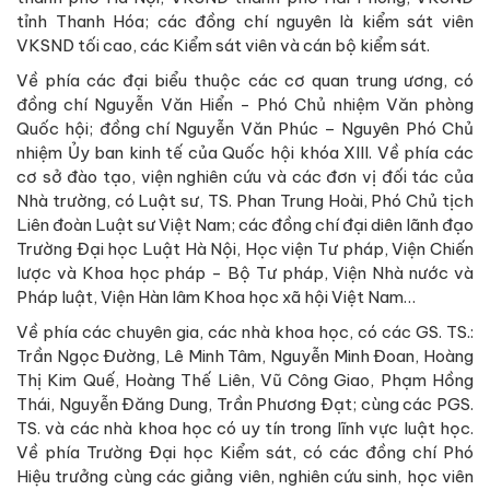
tỉnh Thanh Hóa; các đồng chí nguyên là kiểm sát viên
VKSND tối cao, các Kiểm sát viên và cán bộ kiểm sát.
Về phía các đại biểu thuộc các cơ quan trung ương, có
đồng chí Nguyễn Văn Hiển - Phó Chủ nhiệm Văn phòng
Quốc hội; đồng chí Nguyễn Văn Phúc – Nguyên Phó Chủ
nhiệm Ủy ban kinh tế của Quốc hội khóa XIII. Về phía các
cơ sở đào tạo, viện nghiên cứu và các đơn vị đối tác của
Nhà trường, có Luật sư, TS. Phan Trung Hoài, Phó Chủ tịch
Liên đoàn Luật sư Việt Nam; các đồng chí đại diên lãnh đạo
Trường Đại học Luật Hà Nội, Học viện Tư pháp, Viện Chiến
lược và Khoa học pháp - Bộ Tư pháp, Viện Nhà nước và
Pháp luật, Viện Hàn lâm Khoa học xã hội Việt Nam…
Về phía các chuyên gia, các nhà khoa học, có các GS. TS.:
Trần Ngọc Đường, Lê Minh Tâm, Nguyễn Minh Đoan, Hoàng
Thị Kim Quế, Hoàng Thế Liên, Vũ Công Giao, Phạm Hồng
Thái, Nguyễn Đăng Dung, Trần Phương Đạt; cùng các PGS.
TS. và các nhà khoa học có uy tín trong lĩnh vực luật học.
Về phía Trường Đại học Kiểm sát, có các đồng chí Phó
Hiệu trưởng cùng các giảng viên, nghiên cứu sinh, học viên