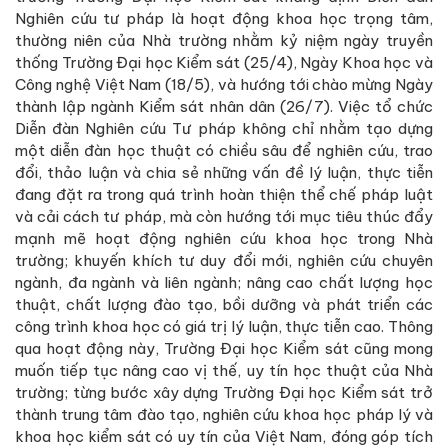
Nghiên cứu tư pháp là hoạt động khoa học trọng tâm,
thường niên của Nhà trường nhằm kỷ niệm ngày truyền
thống Trường Đại học Kiểm sát (25/4), Ngày Khoa học và
Công nghệ Việt Nam (18/5), và hướng tới chào mừng Ngày
thành lập ngành Kiểm sát nhân dân (26/7). Việc tổ chức
Diễn đàn Nghiên cứu Tư pháp không chỉ nhằm tạo dựng
một diễn đàn học thuật có chiều sâu để nghiên cứu, trao
đổi, thảo luận và chia sẻ những vấn đề lý luận, thực tiễn
đang đặt ra trong quá trình hoàn thiện thể chế pháp luật
và cải cách tư pháp, mà còn hướng tới mục tiêu thúc đẩy
mạnh mẽ hoạt động nghiên cứu khoa học trong Nhà
trường; khuyến khích tư duy đổi mới, nghiên cứu chuyên
ngành, đa ngành và liên ngành; nâng cao chất lượng học
thuật, chất lượng đào tạo, bồi dưỡng và phát triển các
công trình khoa học có giá trị lý luận, thực tiễn cao. Thông
qua hoạt động này, Trường Đại học Kiểm sát cũng mong
muốn tiếp tục nâng cao vị thế, uy tín học thuật của Nhà
trường; từng bước xây dựng Trường Đại học Kiểm sát trở
thành trung tâm đào tạo, nghiên cứu khoa học pháp lý và
khoa học kiểm sát có uy tín của Việt Nam, đóng góp tích