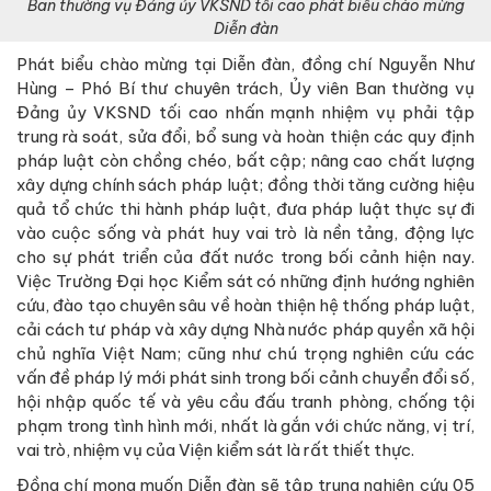
Ban thường vụ Đảng ủy VKSND tối cao phát biểu chào mừng
Diễn đàn
Phát biểu chào mừng tại Diễn đàn, đồng chí Nguyễn Như
Hùng – Phó Bí thư chuyên trách, Ủy viên Ban thường vụ
Đảng ủy VKSND tối cao nhấn mạnh nhiệm vụ phải tập
trung rà soát, sửa đổi, bổ sung và hoàn thiện các quy định
pháp luật còn chồng chéo, bất cập; nâng cao chất lượng
xây dựng chính sách pháp luật; đồng thời tăng cường hiệu
quả tổ chức thi hành pháp luật, đưa pháp luật thực sự đi
vào cuộc sống và phát huy vai trò là nền tảng, động lực
cho sự phát triển của đất nước trong bối cảnh hiện nay.
Việc Trường Đại học Kiểm sát có những định hướng nghiên
cứu, đào tạo chuyên sâu về hoàn thiện hệ thống pháp luật,
cải cách tư pháp và xây dựng Nhà nước pháp quyền xã hội
chủ nghĩa Việt Nam; cũng như chú trọng nghiên cứu các
vấn đề pháp lý mới phát sinh trong bối cảnh chuyển đổi số,
hội nhập quốc tế và yêu cầu đấu tranh phòng, chống tội
phạm trong tình hình mới, nhất là gắn với chức năng, vị trí,
vai trò, nhiệm vụ của Viện kiểm sát là rất thiết thực.
Đồng chí mong muốn Diễn đàn sẽ tập trung nghiên cứu 05