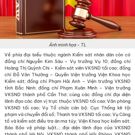
Ảnh minh họa - TL
Về phía đại biểu thuộc ngành Kiểm sát nhân dân còn có
đồng chí Nguyễn Kim Sáu – Vụ trưởng Vụ 10; đồng chí
Hoàng Thị Quỳnh Chi – Kiểm sát viên VKSND tối cao; đồng
chí Đỗ Văn Thường – Quyền Viện trưởng Viện Khoa học
Kiểm sát; đồng chí Phạm Hải Anh – Viện trưởng VKSND
tỉnh Bắc Ninh; đồng chí Phạm Xuân Minh – Viện trưởng
VKSND thành phố Cần Thơ; cùng các đồng chí đại diện
lãnh đạo các đơn vị trực thuộc VKSND tối cao: Văn phòng
VKSND tối cao; Vụ Tổ chức cán bộ; Cục Thống kê tội
phạm và chuyển đổi số; Thanh tra VKSND tối cao; Vụ Công
tố và kiểm sát điều tra án ma túy; Viện Khoa học kiểm sát;
Báo Bảo vệ pháp luật...; đại diện lãnh đạo của VKSND
thành phố Hà Nội, VKSND thành phố Hải Phòng, VKSND