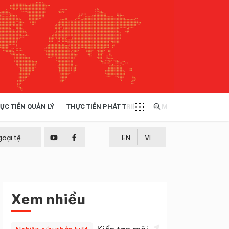
ỰC TIỄN QUẢN LÝ
THỰC TIỄN PHÁT TRIỂN
MULTIMEDIA
TÀI NGUYÊN - MÔI TRƯỜNG
goại tệ
EN
VI
THỰC TIỄN - KINH NGHIỆM
Xem nhiều