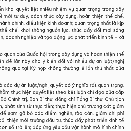
ển khai quyết liệt nhiều nhiệm vụ quan trọng trong xây
i mới tư duy, cách thức xây dựng, hoàn thiện thể chế,
hành chính, điều kiện kinh doanh; quan trọng nhất là kịp
hể chế, khơi thông nguồn lực, thúc đẩy đổi mới sáng
n, doanh nghiệp và tạo động lực phát triển kinh tế - xã
cơ quan của Quốc hội trong xây dựng và hoàn thiện thể
n đề lần này cho ý kiến đối với nhiều dự án luật/nghị
thông qua tại Kỳ họp không thường lệ lần thứ nhất của
 các dự án luật/nghị quyết có ý nghĩa rất quan trọng,
nhằm thực hiện quyết liệt theo kết luận chỉ đạo của cấp
ộ Chính trị, Ban Bí thư, đồng chí Tổng Bí thư, Chủ tịch
 phát sinh từ thực tiễn; thực hiện chủ trương cắt giảm
h để sớm gỡ bỏ các điểm nghẽn, rào cản, giảm chi phí
ải thiện môi trường đầu tư, thúc đẩy phát triển kinh tế
con số trở lên; đáp ứng yêu cầu vận hành mô hình chính