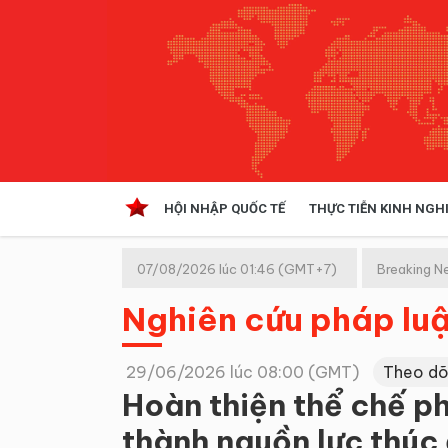
HỘI NHẬP QUỐC TẾ
THỰC TIỄN KINH NGH
HỘI NHẬP QUỐC TẾ
VĂN 
07/08/2026 lúc 01:46 (GMT+7)
Breaking N
Kinh tế hội nhập
Nghiên cứu pháp luậ
Doanh nghiệp
NGHIÊN CỨU PHÁP LUẬT
THỰC
29/06/2026 lúc 08:00 (GMT)
Theo dõ
Hoàn thiện thể chế ph
thành nguồn lực thúc 