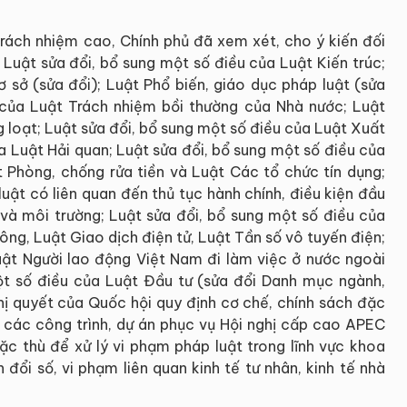
 trách nhiệm cao, Chính phủ đã xem xét, cho ý kiến đối
: Luật sửa đổi, bổ sung một số điều của Luật Kiến trúc;
ơ sở (sửa đổi); Luật Phổ biến, giáo dục pháp luật (sửa
 của Luật Trách nhiệm bồi thường của Nhà nước; Luật
g loạt; Luật sửa đổi, bổ sung một số điều của Luật Xuất
a Luật Hải quan; Luật sửa đổi, bổ sung một số điều của
Phòng, chống rửa tiền và Luật Các tổ chức tín dụng;
luật có liên quan đến thủ tục hành chính, điều kiện đầu
 và môi trường; Luật sửa đổi, bổ sung một số điều của
ng, Luật Giao dịch điện tử, Luật Tần số vô tuyến điện;
uật Người lao động Việt Nam đi làm việc ở nước ngoài
ột số điều của Luật Đầu tư (sửa đổi Danh mục ngành,
hị quyết của Quốc hội quy định cơ chế, chính sách đặc
các công trình, dự án phục vụ Hội nghị cấp cao APEC
ặc thù để xử lý vi phạm pháp luật trong lĩnh vực khoa
đổi số, vi phạm liên quan kinh tế tư nhân, kinh tế nhà