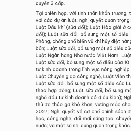
quyền 3 cấp.
Tại phiên họp, với tinh thần khẩn trương,
với các dự án luật, nghị quyết quan trọng
Luật Dầu khí (sửa đổi); Luật Hòa giải ở c
đổi); Luật sửa đổi, bổ sung một số điều
Phòng, chống phổ biến vũ khí hủy diệt hàn
bản; Luật sửa đổi, bổ sung một số điều củ
Luật Ngân hàng Nhà nước Việt Nam, Luật 
Luật sửa đổi, bổ sung một số điều của 10 
tư kinh doanh trong lĩnh vực nông nghiệp
Luật Chuyển giao công nghệ, Luật Viễn thô
Luật sửa đổi, bổ sung một số điều của L
theo hợp đồng; Luật sửa đổi, bổ sung m
nghề đầu tư kinh doanh có điều kiện); Ng
thù để tháo gỡ khó khăn, vướng mắc cho 
2027; Nghị quyết về cơ chế chính sách đ
học, công nghệ, đổi mới sáng tạo, chuyển 
nước; và một số nội dung quan trọng khác.