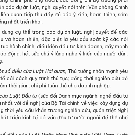
ng Chính phủ phụ trách, các đồng chí Bộ trưởng phải
ện các dự án luật, nghị quyết nói trên; Văn phòng Chính
 liên quan tiếp thu đầy đủ các ý kiến, hoàn thiện, sớm
ng nhất triển khai.
 dung cụ thể trong các dự án luật, nghị quyết để các
hu và hoàn thiện, đặc biệt là yêu cầu soát kỹ các nội
 tục hành chính, điều kiện đầu tư, kinh doanh, đẩy mạnh
ác động, hết sức chú ý lắng nghe ý kiến của người dân,
g.
ột số điều của Luật Hải quan,
Thủ tướng nhấn mạnh yêu
ể cải cách quy trình thủ tục; đồng thời nghiên cứu đề
ảm thời gian, chi phí tuân thủ cho doanh nghiệp.
 của Luật Đầu tư
(sửa đổi Danh mục ngành, nghề đầu tư
 nhất với đề nghị của Bộ Tài chính về việc xây dựng dự
ng thời yêu cầu khẩn trương nghiên cứu, quán triệt Nghị
hát triển kinh tế có vốn đầu tư nước ngoài để thể chế