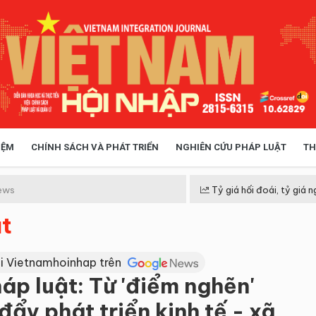
IỆM
CHÍNH SÁCH VÀ PHÁT TRIỂN
NGHIÊN CỨU PHÁP LUẬT
TH
HÓA XÃ HỘI
CHÍNH SÁCH
ews
Tỷ giá hối đoái, tỷ giá n
t
 TIỄN QUẢN LÝ
VIỆT NAM ĐIỂM ĐẾN
i Vietnamhoinhap trên
áp luật: Từ 'điểm nghẽn'
đẩy phát triển kinh tế - xã