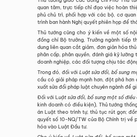
Thủ tướng giao các đồng chí Phó Thủ tướ
quan tâm, trực tiếp chỉ đạo việc hoàn thi
phủ chủ trì, phối hợp với các bộ, cơ quan
trình ban hành Nghị quyết phiên họp để thố
Thủ tướng cũng cho ý kiến về một số nội
đồng chí Bộ trưởng, Trưởng ngành tiếp t
dung liên quan cắt giảm, đơn giản hóa thủ
phân cấp, phân quyền, đánh giá kỹ lưỡng t
doanh nghiệp, các đối tượng chịu tác độn
Trong đó, đối với
Luật sửa đổi, bổ sung m
cầu có giải pháp mạnh hơn, đột phá hơn đ
xuất sửa đổi pháp luật chuyên ngành để gi
Đối với L
uật sửa đổi, bổ sung một số điều
kinh doanh có điều kiện), Thủ tướng thống
án Luật theo trình tự, thủ tục rút gọn; đồ
quyết số 10-NQ/TW của Bộ Chính trị về p
hóa vào Luật Đầu tư.