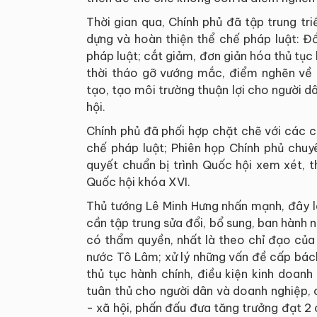
Thời gian qua, Chính phủ đã tập trung tri
dựng và hoàn thiện thể chế pháp luật: Đổ
pháp luật; cắt giảm, đơn giản hóa thủ tục 
thời tháo gỡ vướng mắc, điểm nghẽn về t
tạo, tạo môi trường thuận lợi cho người dâ
hội.
Chính phủ đã phối hợp chặt chẽ với các 
chế pháp luật; Phiên họp Chính phủ chuyê
quyết chuẩn bị trình Quốc hội xem xét, 
Quốc hội khóa XVI.
Thủ tướng Lê Minh Hưng nhấn mạnh, đây là
cần tập trung sửa đổi, bổ sung, ban hành 
có thẩm quyền, nhất là theo chỉ đạo của B
nước Tô Lâm; xử lý những vấn đề cấp bách,
thủ tục hành chính, điều kiện kinh doan
tuân thủ cho người dân và doanh nghiệp, c
- xã hội, phấn đấu đưa tăng trưởng đạt 2 