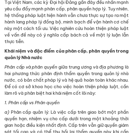
Tại Việt Nam, các kỳ Đại hội Đảng gần đây đều nhấn mạnh
yêu cầu đẩy mạnh phân cấp, phân quyền hợp lý. Tuy nhiên,
hệ thống pháp luật hiện hành vẫn chưa thực sự tạo ra một
hành lang pháp lý đồng bộ, minh bạch để vận hành cơ chế
này một cách tối ưu. Việc nghiên cứu hoàn thiện pháp luật
về vấn đề này có ý nghĩa cấp bách cả về mặt lý luận lẫn
thực tiễn.
Khái niệm và đặc điểm của phân cấp, phân quyền trong
quản lý Nhà nước
Phân cấp và phân quyền
giữa trung ương và địa phương là
hai phương thức phân định thẩm quyền trong quản lý nhà
nước, có bản chất pháp lý và hệ quả hoàn toàn khác nhau.
Để có cơ sở khoa học cho việc hoàn thiện pháp luật, cần
làm rõ và phân biệt hai khái niệm cốt lõi này:
1. Phân cấp vs Phân quyền
a)
Phân cấp quản lý: Là việc cấp trên giao bớt một phần
quyền hạn, nhiệm vụ cho cấp dưới trong một khoảng thời
gian hoặc điều kiện nhất định. Cấp trên vẫn giữ quyền giám
sát tối cao và có thể thu hồi lại thẩm quyền này khi cần