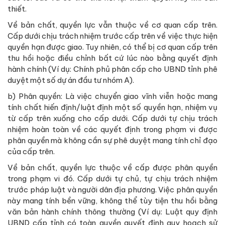
thiết.
Về bản chất, quyền lực vẫn thuộc về cơ quan cấp trên.
Cấp dưới chịu trách nhiệm trước cấp trên về việc thực hiện
quyền hạn được giao. Tuy nhiên, có thể bị cơ quan cấp trên
thu hồi hoặc điều chỉnh bất cứ lúc nào bằng quyết định
hành chính (Ví dụ: Chính phủ phân cấp cho UBND tỉnh phê
duyệt một số dự án đầu tư nhóm A).
b) Phân quyền: Là việc chuyển giao vĩnh viễn hoặc mang
tính chất hiến định/luật định một số quyền hạn, nhiệm vụ
từ cấp trên xuống cho cấp dưới. Cấp dưới tự chịu trách
nhiệm hoàn toàn về các quyết định trong phạm vi được
phân quyền mà không cần sự phê duyệt mang tính chỉ đạo
của cấp trên.
Về bản chất, quyền lực thuộc về cấp được phân quyền
trong phạm vi đó. Cấp dưới tự chủ, tự chịu trách nhiệm
trước pháp luật và người dân địa phương. Việc phân quyền
này mang tính bền vững, không thể tùy tiện thu hồi bằng
văn bản hành chính thông thường (Ví dụ: Luật quy định
UBND cấp tỉnh có toàn quyền quyết định quy hoạch sử