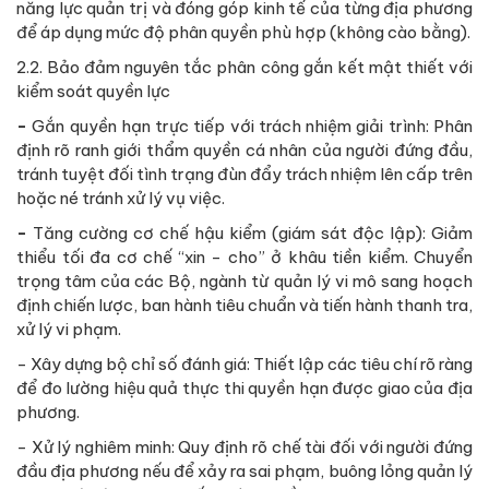
năng lực quản trị và đóng góp kinh tế của từng địa phương
để áp dụng mức độ phân quyền phù hợp (không cào bằng).
2.2. Bảo đảm nguyên tắc phân công gắn kết mật thiết với
kiểm soát quyền lực
-
Gắn quyền hạn trực tiếp với trách nhiệm giải trình: Phân
định rõ ranh giới thẩm quyền cá nhân của người đứng đầu,
tránh tuyệt đối tình trạng đùn đẩy trách nhiệm lên cấp trên
hoặc né tránh xử lý vụ việc.
-
Tăng cường cơ chế hậu kiểm (giám sát độc lập): Giảm
thiểu tối đa cơ chế “xin - cho” ở khâu tiền kiểm. Chuyển
trọng tâm của các Bộ, ngành từ quản lý vi mô sang hoạch
định chiến lược, ban hành tiêu chuẩn và tiến hành thanh tra,
xử lý vi phạm.
- Xây dựng bộ chỉ số đánh giá: Thiết lập các tiêu chí rõ ràng
để đo lường hiệu quả thực thi quyền hạn được giao của địa
phương.
- Xử lý nghiêm minh:
Quy định rõ chế tài đối với người đứng
đầu địa phương nếu để xảy ra sai phạm, buông lỏng quản lý