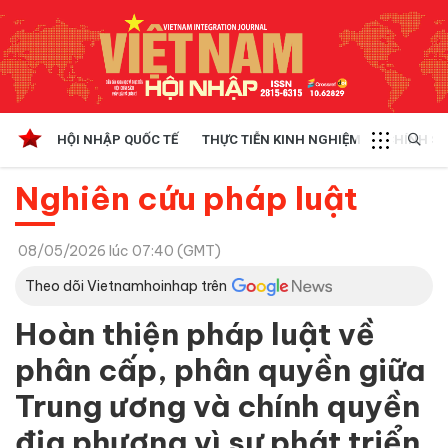
HỘI NHẬP QUỐC TẾ
THỰC TIỄN KINH NGHIỆM
CHÍNH SÁ
Nghiên cứu pháp luật
08/05/2026 lúc 07:40 (GMT)
Theo dõi Vietnamhoinhap trên
Hoàn thiện pháp luật về
phân cấp, phân quyền giữa
Trung ương và chính quyền
địa phương vì sự phát triển