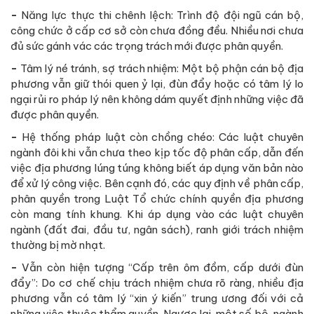
-
Năng lực thực thi chênh lệch: Trình độ đội ngũ cán bộ,
công chức ở cấp cơ sở còn chưa đồng đều. Nhiều nơi chưa
đủ sức gánh vác các trọng trách mới được phân quyền.
-
Tâm lý né tránh, sợ trách nhiệm: Một bộ phận cán bộ địa
phương vẫn giữ thói quen ỷ lại, đùn đẩy hoặc có tâm lý lo
ngại rủi ro pháp lý nên không dám quyết định những việc đã
được phân quyền.
-
Hệ thống pháp luật còn chồng chéo: Các luật chuyên
ngành đôi khi vẫn chưa theo kịp tốc độ phân cấp, dẫn đến
việc địa phương lúng túng không biết áp dụng văn bản nào
để xử lý công việc. Bên cạnh đó, các quy định về phân cấp,
phân quyền trong Luật Tổ chức chính quyền địa phương
còn mang tính khung. Khi áp dụng vào các luật chuyên
ngành (đất đai, đầu tư, ngân sách), ranh giới trách nhiệm
thường bị mờ nhạt.
-
Vẫn còn hiện tượng “Cấp trên ôm đồm, cấp dưới đùn
đẩy”: Do cơ chế chịu trách nhiệm chưa rõ ràng, nhiều địa
phương vẫn có tâm lý “xin ý kiến” trung ương đối với cả
những việc thuộc thẩm quyền. Ngược lại, một số bộ, ngành