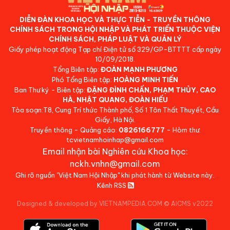
DIỄN ĐÀN KHOA HỌC VÀ THỰC TIỄN - TRUYỀN THÔNG
CHÍNH SÁCH TRONG HỘI NHẬP VÀ PHÁT TRIỂN THUỘC VIỆN
CHÍNH SÁCH, PHÁP LUẬT VÀ QUẢN LÝ
Giấy phép hoạt động Tạp chí Điện tử số 329/GP-BTTTT cấp ngày
10/09/2018.
Tổng Biên tập:
ĐOÀN MẠNH PHƯƠNG
Phó Tổng Biên tập:
HOÀNG MINH TIẾN
Ban Thư ký - Biên tập:
ĐẶNG ĐÌNH CHẤN, PHẠM THỦY, CAO
HÀ, NHẬT QUANG, ĐOÀN HIẾU
Tòa soạn:T8, Cung Trí thức Thành phố, Số 1 Tôn Thất Thuyết, Cầu
Giấy, Hà Nội.
Truyền thông - Quảng cáo:
0826166777
- Hòm thư:
tcvietnamhoinhap@gmail.com
Email nhận bài Nghiên cứu Khoa học:
nckh.vnhn@gmail.com
Ghi rõ nguồn "Việt Nam Hội Nhập" khi phát hành từ Website này.
Kênh RSS
Designed & developed by VIETNAMPEDIA.COM
©
AICMS v2022