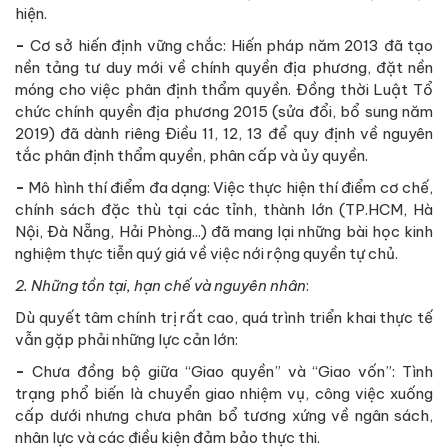
hiện.
-
Cơ sở hiến định vững chắc: Hiến pháp năm 2013 đã tạo
nền tảng tư duy mới về chính quyền địa phương, đặt nền
móng cho việc phân định thẩm quyền. Đồng thời Luật Tổ
chức chính quyền địa phương 2015 (sửa đổi, bổ sung năm
2019) đã dành riêng Điều 11, 12, 13 để quy định về nguyên
tắc phân định thẩm quyền, phân cấp và ủy quyền.
-
Mô hình thí điểm đa dạng: Việc thực hiện thí điểm cơ chế,
chính sách đặc thù tại các tỉnh, thành lớn (TP.HCM, Hà
Nội, Đà Nẵng, Hải Phòng...) đã mang lại những bài học kinh
nghiệm thực tiễn quý giá về việc nới rộng quyền tự chủ.
2. Những tồn tại, hạn chế và nguyên nhân
:
Dù quyết tâm chính trị rất cao, quá trình triển khai thực tế
vẫn gặp phải những lực cản lớn:
-
Chưa đồng bộ giữa “Giao quyền” và “Giao vốn”: Tình
trạng phổ biến là chuyển giao nhiệm vụ, công việc xuống
cấp dưới nhưng chưa phân bổ tương xứng về ngân sách,
nhân lực và các điều kiện đảm bảo thực thi.