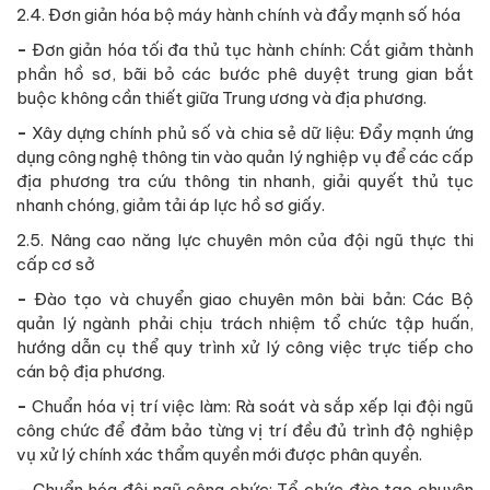
2.4. Đơn giản hóa bộ máy hành chính và đẩy mạnh số hóa
-
Đơn giản hóa tối đa thủ tục hành chính: Cắt giảm thành
phần hồ sơ, bãi bỏ các bước phê duyệt trung gian bắt
buộc không cần thiết giữa Trung ương và địa phương.
-
Xây dựng chính phủ số và chia sẻ dữ liệu: Đẩy mạnh ứng
dụng công nghệ thông tin vào quản lý nghiệp vụ để các cấp
địa phương tra cứu thông tin nhanh, giải quyết thủ tục
nhanh chóng, giảm tải áp lực hồ sơ giấy.
2.5. Nâng cao năng lực chuyên môn của đội ngũ thực thi
cấp cơ sở
-
Đào tạo và chuyển giao chuyên môn bài bản: Các Bộ
quản lý ngành phải chịu trách nhiệm tổ chức tập huấn,
hướng dẫn cụ thể quy trình xử lý công việc trực tiếp cho
cán bộ địa phương.
-
Chuẩn hóa vị trí việc làm: Rà soát và sắp xếp lại đội ngũ
công chức để đảm bảo từng vị trí đều đủ trình độ nghiệp
vụ xử lý chính xác thẩm quyền mới được phân quyền.
- Chuẩn hóa đội ngũ công chức: Tổ chức đào tạo chuyên