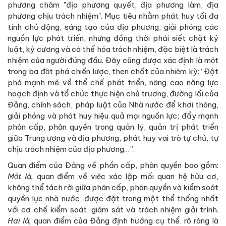
phương châm "địa phương quyết, địa phương làm, địa
phương chịu trách nhiệm". Mục tiêu nhằm phát huy tối đa
tính chủ động, sáng tạo của địa phương, giải phóng các
nguồn lực phát triển, nhưng đồng thời phải siết chặt kỷ
luật, kỷ cương và cá thể hóa trách nhiệm, đặc biệt là trách
nhiệm của người đứng đầu. Đây cũng được xác định là một
trong ba đột phá chiến lược, then chốt của nhiệm kỳ: “Đột
phá mạnh mẽ về thể chế phát triển, nâng cao năng lực
hoạch định và tổ chức thực hiện chủ trương, đường lối của
Đảng, chính sách, pháp luật của Nhà nước để khơi thông,
giải phóng và phát huy hiệu quả mọi nguồn lực; đẩy mạnh
phân cấp, phân quyền trong quản lý, quản trị phát triển
giữa Trung ương và địa phương, phát huy vai trò tự chủ, tự
chịu trách nhiệm của địa phương…”.
Quan điểm của Đảng về phần cấp, phân quyền bao gồm:
Một là,
quan điểm về việc xác lập mối quan hệ hữu cơ,
không thể tách rời giữa phân cấp, phân quyền và kiểm soát
quyền lực nhà nước; được đặt trong một thể thống nhất
với cơ chế kiểm soát, giám sát và trách nhiệm giải trình.
Hai là,
quan điểm của Đảng định hướng cụ thể, rõ ràng là