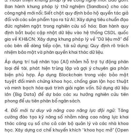
Ban hành khung pháp lý thử nghiệm (Sandbox) cho các
công nghệ mới nổi; Siết chặt quy định bảo hộ quyền tác giả
đối với các sản phẩm tạo ra từ AI; Xây dựng tiêu chuẩn đạo
đức nghiêm ngặt trong nghiên cứu số hóa; Ban hành quy
định bắt buộc cập nhật dữ liệu vào hệ thống CSDL quốc
gia về KH&CN; Xây dựng khung pháp lý về "Dữ liệu mở" để
các bên dễ dàng tiếp cận, tái sử dụng; Quy định rõ trách
nhiệm bảo mật và phân quyền khai thác dữ liệu.
Áp dụng trí tuệ nhân tạo (AI) nhằm hỗ trợ tự động phân
loại đề tài, phát hiện trùng lặp và gợi ý chuyên gia phản
biện phù hợp. Áp dụng Blockchain trong việc bảo mật
tuyệt đối minh chứng khoa học, chống gian lận học thuật
và minh bạch hóa quá trình giải ngân vốn. Sử dụng dữ liệu
lớn (Big Data) để dự báo các xu hướng nghiên cứu tiên
phong để ưu tiên phân bổ ngân sách.
4. Đổi mới tư duy và nâng cao năng lực đội ngũ
: Tăng
cường đào tạo kỹ năng số nhằm nâng cao năng lực khai
thác công cụ số cho cả cán bộ quản lý và các nhà khoa
học. Xây dựng cơ chế khuyến khích “khoa học mở" (Open