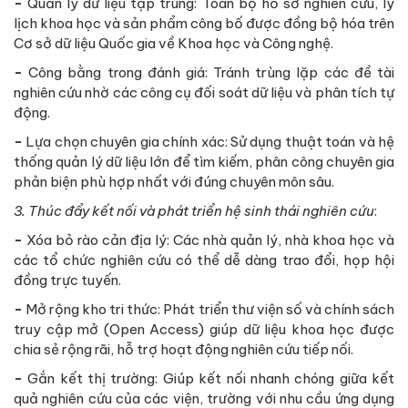
-
Quản lý dữ liệu tập trung: Toàn bộ hồ sơ nghiên cứu, lý
lịch khoa học và sản phẩm công bố được đồng bộ hóa trên
Cơ sở dữ liệu Quốc gia về Khoa học và Công nghệ.
-
Công bằng trong đánh giá: Tránh trùng lặp các đề tài
nghiên cứu nhờ các công cụ đối soát dữ liệu và phân tích tự
động.
-
Lựa chọn chuyên gia chính xác: Sử dụng thuật toán và hệ
thống quản lý dữ liệu lớn để tìm kiếm, phân công chuyên gia
phản biện phù hợp nhất với đúng chuyên môn sâu.
3. Thúc đẩy kết nối và phát triển hệ sinh thái nghiên cứu
:
-
Xóa bỏ rào cản địa lý: Các nhà quản lý, nhà khoa học và
các tổ chức nghiên cứu có thể dễ dàng trao đổi, họp hội
đồng trực tuyến.
-
Mở rộng kho tri thức: Phát triển thư viện số và chính sách
truy cập mở (Open Access) giúp dữ liệu khoa học được
chia sẻ rộng rãi, hỗ trợ hoạt động nghiên cứu tiếp nối.
-
Gắn kết thị trường: Giúp kết nối nhanh chóng giữa kết
quả nghiên cứu của các viện, trường với nhu cầu ứng dụng