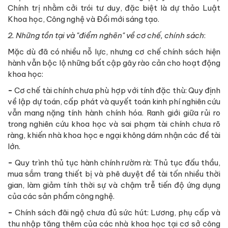
Chính trị nhằm cởi trói tư duy, đặc biệt là dự thảo Luật
Khoa học, Công nghệ và Đổi mới sáng tạo.
2. Những tồn tại và "điểm nghẽn" về cơ chế, chính sách
:
Mặc dù đã có nhiều nỗ lực, nhưng cơ chế chính sách hiện
hành vẫn bộc lộ những bất cập gây rào cản cho hoạt động
khoa học:
-
Cơ chế tài chính chưa phù hợp với tính đặc thù: Quy định
về lập dự toán, cấp phát và quyết toán kinh phí nghiên cứu
vẫn mang nặng tính hành chính hóa. Ranh giới giữa rủi ro
trong nghiên cứu khoa học và sai phạm tài chính chưa rõ
ràng, khiến nhà khoa học e ngại không dám nhận các đề tài
lớn.
-
Quy trình thủ tục hành chính rườm rà: Thủ tục đấu thầu,
mua sắm trang thiết bị và phê duyệt đề tài tốn nhiều thời
gian, làm giảm tính thời sự và chậm trễ tiến độ ứng dụng
của các sản phẩm công nghệ.
-
Chính sách đãi ngộ chưa đủ sức hút: Lương, phụ cấp và
thu nhập tăng thêm của các nhà khoa học tại cơ sở công