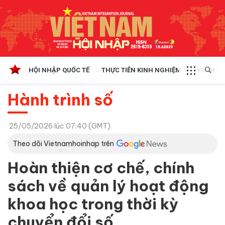
HỘI NHẬP QUỐC TẾ
THỰC TIỄN KINH NGHIỆM
CHÍNH SÁ
Hành trình số
25/05/2026 lúc 07:40 (GMT)
Theo dõi Vietnamhoinhap trên
Hoàn thiện cơ chế, chính
sách về quản lý hoạt động
khoa học trong thời kỳ
chuyển đổi số