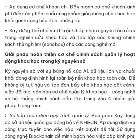
-
Áp dụng cơ chế khoán chi: Đẩy mạnh cơ chế khoán kinh
phí đến sản phẩm cuối cùng nhằm giải phóng nhà khoa học
khỏi gánh nặng hóa đơn, chứng từ.
-
Xây dựng thể chế vượt trội: Chấp nhận nguyên tắc rủi ro
trong nghiên cứu khoa học và tạo lập các khung chính
sách thử nghiệm (sandbox) cho các công nghệ mới.
Giải pháp hoàn thiện cơ chế chính sách quản lý hoạt
động khoa học trong kỷ nguyên số
Kỷ nguyên số với sự bùng nổ của AI, dữ liệu lớn và chuỗi
khối đang định hình lại toàn bộ nền khoa học toàn cầu. Để
không bị tụt hậu và tạo đòn bẩy cho khoa học cất cánh,
việc đổi mới căn bản cơ chế quản lý khoa học - công nghệ
và hệ thống chính sách cần tập trung vào 4 nhóm giải
pháp trọng tâm:
1. Số hóa toàn diện quy trình quản lý
: Bao gồm: Xây dựng
cơ sở dữ liệu quốc gia đồng bộ về KH&CN; Áp dụng dịch vụ
công trực tuyến cho việc nộp, xét duyệt đề tài; Sử dụng
công nghệ Blockchain để minh bạch hóa việc cấp kinh phí;