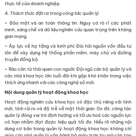
thực tế của doanh nghiệp.
4. Thách thức đặt ra trong công tác quản lý
:
-
Bảo mật và an toàn thông tin: Nguy cơ rò rỉ các phát
minh, sáng chế và dữ liệu nghiên cứu quan trọng trên không
gian mạng.
-
Áp lực về hạ tầng và kinh phí: Đòi hỏi nguồn vốn đầu tư
lớn để xây dựng hệ thống phần mềm, máy chủ và đường
truyền đồng bộ.
-
Rào cản từ thói quen con người: Đội ngũ cán bộ quản lý và
các nhà khoa học lớn tuổi đôi khi gặp khó khăn trong việc
thích ứng nhanh với các công nghệ số mới.
Nội dung quản lý hoạt động khoa học
Hoạt động nghiên cứu khoa học có đặc thù riêng với tính
mới, tính rủi ro và độ trễ về mặt thời gian. Do đó, công tác
quản lý đóng vai trò định hướng và tối ưu hoá các nguồn lực
có hạn nhằm đạt được hiệu quả tối đa. Hiểu rõ những nội
dung cơ bản trong quản lý hoạt động khoa học không chỉ
giúp các nhà quản lý vận hành bộ máy trơn tru mà còn tạo