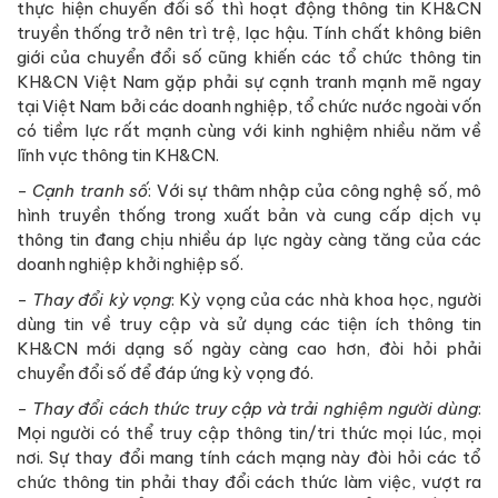
thực hiện chuyển đổi số thì hoạt động thông tin KH&CN
truyền thống trở nên trì trệ, lạc hậu. Tính chất không biên
giới của chuyển đổi số cũng khiến các tổ chức thông tin
KH&CN Việt Nam gặp phải sự cạnh tranh mạnh mẽ ngay
tại Việt Nam bởi các doanh nghiệp, tổ chức nước ngoài vốn
có tiềm lực rất mạnh cùng với kinh nghiệm nhiều năm về
lĩnh vực thông tin KH&CN.
-
Cạnh tranh số
: Với sự thâm nhập của công nghệ số, mô
hình truyền thống trong xuất bản và cung cấp dịch vụ
thông tin đang chịu nhiều áp lực ngày càng tăng của các
doanh nghiệp khởi nghiệp số.
-
Thay đổi kỳ vọng
: Kỳ vọng của các nhà khoa học, người
dùng tin về truy cập và sử dụng các tiện ích thông tin
KH&CN mới dạng số ngày càng cao hơn, đòi hỏi phải
chuyển đổi số để đáp ứng kỳ vọng đó.
-
Thay đổi cách thức truy cập và trải nghiệm người dùng
:
Mọi người có thể truy cập thông tin/tri thức mọi lúc, mọi
nơi. Sự thay đổi mang tính cách mạng này đòi hỏi các tổ
chức thông tin phải thay đổi cách thức làm việc, vượt ra