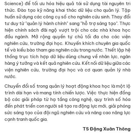
Science) để tối ưu hóa hiệu quả tái sử dụng tài nguyên tri
thức. Đào tạo kỹ năng khai thác dữ liệu cho quản lý. Tập
huấn sử dụng các công cụ số cho nghiên cứu sinh. Thay đổi
tư duy từ "quản lý hành chính" sang "hỗ trợ sáng tạo". Thực
hiện chính sách đãi ngộ vượt trội cho các nhà khoa học
đầu ngành. Mở rộng quyền tự chủ tối đa cho các viện
nghiên cứu, trường đại học. Khuyến khích chuyên gia quốc
tế và kiều bào tham gia nghiên cứu trong nước. Thiết lập hệ
thống trục tích hợp dữ liệu dùng chung về nhân lực, ngân
hàng ý tưởng và kết quả nghiên cứu. Kết nối dữ liệu giữa các
viện nghiên cứu, trường đại học và cơ quan quản lý nhà
nước.
Chuyển đổi số trong quản lý hoạt động khoa học là một lộ
trình dài hạn và mang tính chiến lược. Việc thực hiện đồng
bộ các giải pháp từ hạ tầng công nghệ, quy trình số hóa
đến phát triển con người sẽ tạo ra động lực mới, giải phóng
sức sáng tạo của đội ngũ nghiên cứu và nâng cao năng lực
cạnh tranh quốc gia.
TS Đặng Xuân Thông