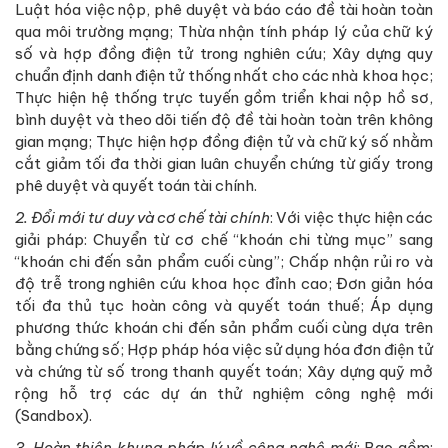
Luật hóa việc nộp, phê duyệt và báo cáo đề tài hoàn toàn
qua môi trường mạng; Thừa nhận tính pháp lý của chữ ký
số và hợp đồng điện tử trong nghiên cứu; Xây dựng quy
chuẩn định danh điện tử thống nhất cho các nhà khoa học;
Thực hiện hệ thống trực tuyến gồm triển khai nộp hồ sơ,
bình duyệt và theo dõi tiến độ đề tài hoàn toàn trên không
gian mạng; Thực hiện hợp đồng điện tử và chữ ký số nhằm
cắt giảm tối đa thời gian luân chuyển chứng từ giấy trong
phê duyệt và quyết toán tài chính.
2. Đổi mới tư duy và cơ chế tài chính
: Với việc thực hiện các
giải pháp: Chuyển từ cơ chế “khoán chi từng mục” sang
“khoán chi đến sản phẩm cuối cùng”; Chấp nhận rủi ro và
độ trễ trong nghiên cứu khoa học đỉnh cao; Đơn giản hóa
tối đa thủ tục hoàn công và quyết toán thuế; Áp dụng
phương thức khoán chi đến sản phẩm cuối cùng dựa trên
bằng chứng số; Hợp pháp hóa việc sử dụng hóa đơn điện tử
và chứng từ số trong thanh quyết toán; Xây dựng quỹ mở
rộng hỗ trợ các dự án thử nghiệm công nghệ mới
(Sandbox).
3. Hoàn thiện khung pháp lý về công nghệ mới
: Bao gồm: