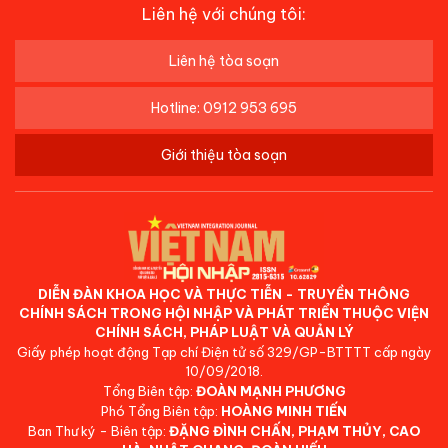
Liên hệ với chúng tôi:
Liên hệ tòa soạn
Hotline: 0912 953 695
Giới thiệu tòa soạn
DIỄN ĐÀN KHOA HỌC VÀ THỰC TIỄN - TRUYỀN THÔNG
CHÍNH SÁCH TRONG HỘI NHẬP VÀ PHÁT TRIỂN THUỘC VIỆN
CHÍNH SÁCH, PHÁP LUẬT VÀ QUẢN LÝ
Giấy phép hoạt động Tạp chí Điện tử số 329/GP-BTTTT cấp ngày
10/09/2018.
Tổng Biên tập:
ĐOÀN MẠNH PHƯƠNG
Phó Tổng Biên tập:
HOÀNG MINH TIẾN
Ban Thư ký - Biên tập:
ĐẶNG ĐÌNH CHẤN, PHẠM THỦY, CAO