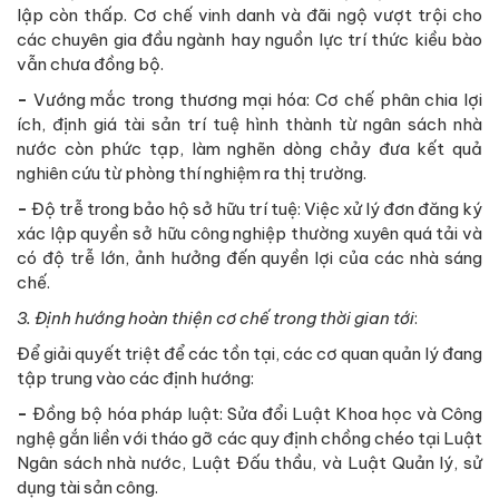
lập còn thấp. Cơ chế vinh danh và đãi ngộ vượt trội cho
các chuyên gia đầu ngành hay nguồn lực trí thức kiều bào
vẫn chưa đồng bộ.
-
Vướng mắc trong thương mại hóa: Cơ chế phân chia lợi
ích, định giá tài sản trí tuệ hình thành từ ngân sách nhà
nước còn phức tạp, làm nghẽn dòng chảy đưa kết quả
nghiên cứu từ phòng thí nghiệm ra thị trường.
-
Độ trễ trong bảo hộ sở hữu trí tuệ: Việc xử lý đơn đăng ký
xác lập quyền sở hữu công nghiệp thường xuyên quá tải và
có độ trễ lớn, ảnh hưởng đến quyền lợi của các nhà sáng
chế.
3. Định hướng hoàn thiện cơ chế trong thời gian tới
:
Để giải quyết triệt để các tồn tại, các cơ quan quản lý đang
tập trung vào các định hướng:
-
Đồng bộ hóa pháp luật: Sửa đổi Luật Khoa học và Công
nghệ gắn liền với tháo gỡ các quy định chồng chéo tại Luật
Ngân sách nhà nước, Luật Đấu thầu, và Luật Quản lý, sử
dụng tài sản công.