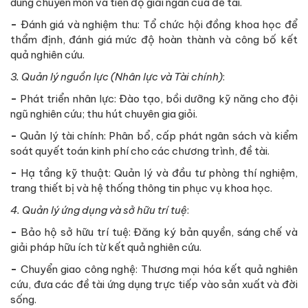
dung chuyên môn và tiến độ giải ngân của đề tài.
-
Đánh giá và nghiệm thu: Tổ chức hội đồng khoa học để
thẩm định, đánh giá mức độ hoàn thành và công bố kết
quả nghiên cứu.
3. Quản lý nguồn lực (Nhân lực và Tài chính)
:
-
Phát triển nhân lực: Đào tạo, bồi dưỡng kỹ năng cho đội
ngũ nghiên cứu; thu hút chuyên gia giỏi.
-
Quản lý tài chính: Phân bổ, cấp phát ngân sách và kiểm
soát quyết toán kinh phí cho các chương trình, đề tài.
-
Hạ tầng kỹ thuật: Quản lý và đầu tư phòng thí nghiệm,
trang thiết bị và hệ thống thông tin phục vụ khoa học.
4. Quản lý ứng dụng và sở hữu trí tuệ
:
-
Bảo hộ sở hữu trí tuệ: Đăng ký bản quyền, sáng chế và
giải pháp hữu ích từ kết quả nghiên cứu.
-
Chuyển giao công nghệ: Thương mại hóa kết quả nghiên
cứu, đưa các đề tài ứng dụng trực tiếp vào sản xuất và đời
sống.