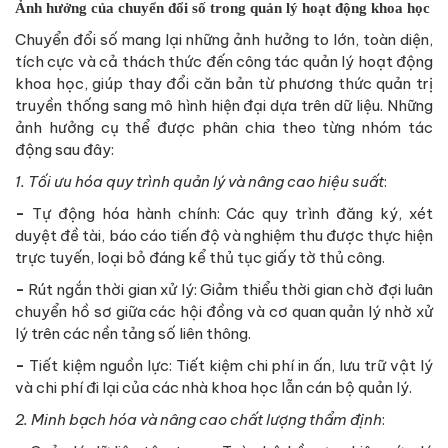
Ảnh hưởng của chuyển đổi số trong quản lý hoạt động khoa học
Chuyển đổi số mang lại những ảnh hưởng to lớn, toàn diện,
tích cực và cả thách thức đến công tác quản lý hoạt động
khoa học, giúp thay đổi căn bản từ phương thức quản trị
truyền thống sang mô hình hiện đại dựa trên dữ liệu. Những
ảnh hưởng cụ thể được phân chia theo từng nhóm tác
động sau đây:
1. Tối ưu hóa quy trình quản lý và nâng cao hiệu suất
:
-
Tự động hóa hành chính: Các quy trình đăng ký, xét
duyệt đề tài, báo cáo tiến độ và nghiệm thu được thực hiện
trực tuyến, loại bỏ đáng kể thủ tục giấy tờ thủ công.
-
Rút ngắn thời gian xử lý: Giảm thiểu thời gian chờ đợi luân
chuyển hồ sơ giữa các hội đồng và cơ quan quản lý nhờ xử
lý trên các nền tảng số liên thông.
-
Tiết kiệm nguồn lực: Tiết kiệm chi phí in ấn, lưu trữ vật lý
và chi phí đi lại của các nhà khoa học lẫn cán bộ quản lý.
2. Minh bạch hóa và nâng cao chất lượng thẩm định
: