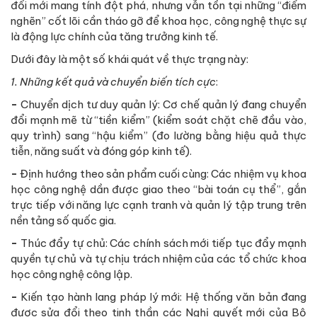
đổi mới mang tính đột phá, nhưng vẫn tồn tại những “điểm
nghẽn” cốt lõi cần tháo gỡ để khoa học, công nghệ thực sự
là động lực chính của tăng trưởng kinh tế.
Dưới đây là một số khái quát về thực trạng này:
1. Những kết quả và chuyển biến tích cực
:
-
Chuyển dịch tư duy quản lý: Cơ chế quản lý đang chuyển
đổi mạnh mẽ từ “tiền kiểm” (kiểm soát chặt chẽ đầu vào,
quy trình) sang “hậu kiểm” (đo lường bằng hiệu quả thực
tiễn, năng suất và đóng góp kinh tế).
-
Định hướng theo sản phẩm cuối cùng: Các nhiệm vụ khoa
học công nghệ dần được giao theo “bài toán cụ thể”, gắn
trực tiếp với năng lực cạnh tranh và quản lý tập trung trên
nền tảng số quốc gia.
-
Thúc đẩy tự chủ: Các chính sách mới tiếp tục đẩy mạnh
quyền tự chủ và tự chịu trách nhiệm của các tổ chức khoa
học công nghệ công lập.
-
Kiến tạo hành lang pháp lý mới: Hệ thống văn bản đang
được sửa đổi theo tinh thần các Nghị quyết mới của Bộ