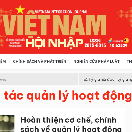
IỆM
CHÍNH SÁCH VÀ PHÁT TRIỂN
NGHIÊN CỨU PHÁP LUẬT
TH
HÓA XÃ HỘI
CHÍNH SÁCH
ews
Tỷ giá hối đoái, tỷ giá n
 tác quản lý hoạt độn
 TIỄN QUẢN LÝ
VIỆT NAM ĐIỂM ĐẾN
Hoàn thiện cơ chế, chính
sách về quản lý hoạt động