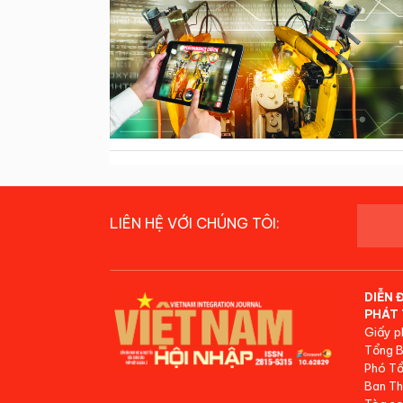
LIÊN HỆ VỚI CHÚNG TÔI:
DIỄN 
PHÁT 
Giấy p
Tổng B
Phó Tổ
Ban Th