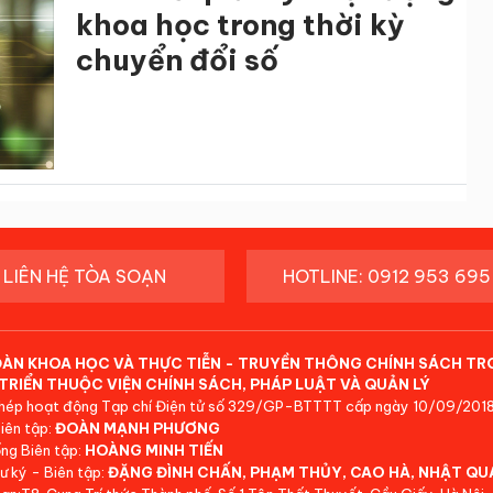
khoa học trong thời kỳ
chuyển đổi số
LIÊN HỆ TÒA SOẠN
HOTLINE: 0912 953 695
ĐÀN KHOA HỌC VÀ THỰC TIỄN - TRUYỀN THÔNG CHÍNH SÁCH TR
TRIỂN THUỘC VIỆN CHÍNH SÁCH, PHÁP LUẬT VÀ QUẢN LÝ
hép hoạt động Tạp chí Điện tử số 329/GP-BTTTT cấp ngày 10/09/2018
iên tập:
ĐOÀN MẠNH PHƯƠNG
ng Biên tập:
HOÀNG MINH TIẾN
ư ký - Biên tập:
ĐẶNG ĐÌNH CHẤN, PHẠM THỦY, CAO HÀ, NHẬT QU