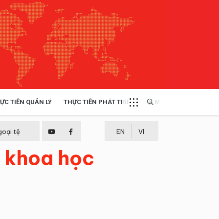
ỰC TIỄN QUẢN LÝ
THỰC TIỄN PHÁT TRIỂN
MULTIMEDIA
TÀI NGUYÊN - MÔI TRƯỜNG
goại tệ
EN
VI
g khoa học
THỰC TIỄN - KINH NGHIỆM