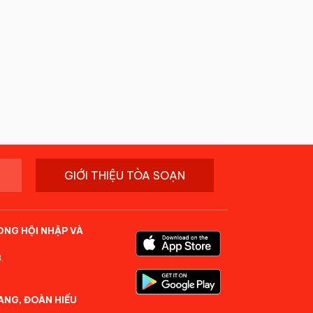
GIỚI THIỆU TÒA SOẠN
ONG HỘI NHẬP VÀ
.
ANG, ĐOÀN HIẾU