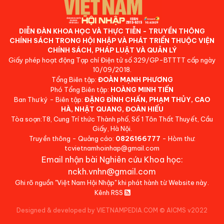
DIỄN ĐÀN KHOA HỌC VÀ THỰC TIỄN - TRUYỀN THÔNG
CHÍNH SÁCH TRONG HỘI NHẬP VÀ PHÁT TRIỂN THUỘC VIỆN
CHÍNH SÁCH, PHÁP LUẬT VÀ QUẢN LÝ
Giấy phép hoạt động Tạp chí Điện tử số 329/GP-BTTTT cấp ngày
10/09/2018.
Tổng Biên tập:
ĐOÀN MẠNH PHƯƠNG
Phó Tổng Biên tập:
HOÀNG MINH TIẾN
Ban Thư ký - Biên tập:
ĐẶNG ĐÌNH CHẤN, PHẠM THỦY, CAO
HÀ, NHẬT QUANG, ĐOÀN HIẾU
Tòa soạn:T8, Cung Trí thức Thành phố, Số 1 Tôn Thất Thuyết, Cầu
Giấy, Hà Nội.
Truyền thông - Quảng cáo:
0826166777
- Hòm thư:
tcvietnamhoinhap@gmail.com
Email nhận bài Nghiên cứu Khoa học:
nckh.vnhn@gmail.com
Ghi rõ nguồn "Việt Nam Hội Nhập" khi phát hành từ Website này.
Kênh RSS
Designed & developed by VIETNAMPEDIA.COM
©
AICMS v2022