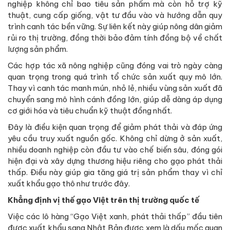
nghiệp không chỉ bao tiêu sản phẩm mà còn hỗ trợ kỹ
thuật, cung cấp giống, vật tư đầu vào và hướng dẫn quy
trình canh tác bền vững. Sự liên kết này giúp nông dân giảm
rủi ro thị trường, đồng thời bảo đảm tính đồng bộ về chất
lượng sản phẩm.
Các hợp tác xã nông nghiệp cũng đóng vai trò ngày càng
quan trọng trong quá trình tổ chức sản xuất quy mô lớn.
Thay vì canh tác manh mún, nhỏ lẻ, nhiều vùng sản xuất đã
chuyển sang mô hình cánh đồng lớn, giúp dễ dàng áp dụng
cơ giới hóa và tiêu chuẩn kỹ thuật đồng nhất.
Đây là điều kiện quan trọng để giảm phát thải và đáp ứng
yêu cầu truy xuất nguồn gốc. Không chỉ dừng ở sản xuất,
nhiều doanh nghiệp còn đầu tư vào chế biến sâu, đóng gói
hiện đại và xây dựng thương hiệu riêng cho gạo phát thải
thấp. Điều này giúp gia tăng giá trị sản phẩm thay vì chỉ
xuất khẩu gạo thô như trước đây.
Khẳng định vị thế gạo Việt trên thị trường quốc tế
Việc các lô hàng “Gạo Việt xanh, phát thải thấp” đầu tiên
được xuất khẩu sang Nhật Bản được xem là dấu mốc quan