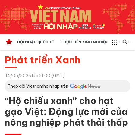
HỘI NHẬP QUỐC TẾ
THỰC TIỄN KINH NGHIỆM
CHÍNH SÁ
Phát triển Xanh
14/05/2026 lúc 21:00 (GMT)
Theo dõi Vietnamhoinhap trên
“Hộ chiếu xanh” cho hạt
gạo Việt: Động lực mới của
nông nghiệp phát thải thấp