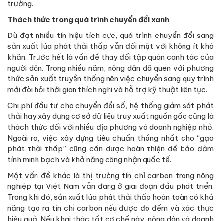
trường.
Thách thức trong quá trình chuyển đổi xanh
Dù đạt nhiều tín hiệu tích cực, quá trình chuyển đổi sang
sản xuất lúa phát thải thấp vẫn đối mặt với không ít khó
khăn. Trước hết là vấn đề thay đổi tập quán canh tác của
người dân. Trong nhiều năm, nông dân đã quen với phương
thức sản xuất truyền thống nên việc chuyển sang quy trình
mới đòi hỏi thời gian thích nghi và hỗ trợ kỹ thuật liên tục.
Chi phí đầu tư cho chuyển đổi số, hệ thống giám sát phát
thải hay xây dựng cơ sở dữ liệu truy xuất nguồn gốc cũng là
thách thức đối với nhiều địa phương và doanh nghiệp nhỏ.
Ngoài ra, việc xây dựng tiêu chuẩn thống nhất cho “gạo
phát thải thấp” cũng cần được hoàn thiện để bảo đảm
tính minh bạch và khả năng công nhận quốc tế.
Một vấn đề khác là thị trường tín chỉ carbon trong nông
nghiệp tại Việt Nam vẫn đang ở giai đoạn đầu phát triển.
Trong khi đó, sản xuất lúa phát thải thấp hoàn toàn có khả
năng tạo ra tín chỉ carbon nếu được đo đếm và xác thực
hiệu quả. Nếu khai thác tốt cơ chế này, nông dân và doanh