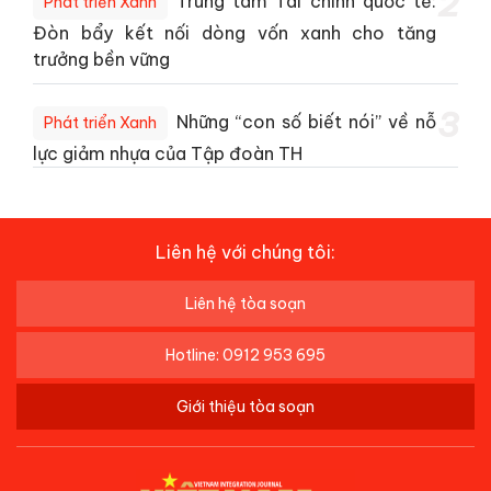
2
Trung tâm Tài chính quốc tế:
Phát triển Xanh
Đòn bẩy kết nối dòng vốn xanh cho tăng
trưởng bền vững
3
Những “con số biết nói” về nỗ
Phát triển Xanh
lực giảm nhựa của Tập đoàn TH
Liên hệ với chúng tôi:
Liên hệ tòa soạn
Hotline: 0912 953 695
Giới thiệu tòa soạn