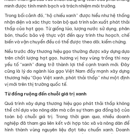
minh được tính minh bạch và trách nhiệm môi trường.
Trong bối cảnh đó, “hộ chiếu xanh” được hiểu như hệ thống
nhận diện và xác thực toàn bộ quá trình sản xuất phát thải
thấp của hạt gạo. Từ giống lúa, lượng nước sử dụng, phân
bón, thuốc bảo vệ thực vật đến quy trình thu hoạch, chế
biến và vận chuyển đều có thể được theo dõi, kiểm chứng.
Nếu trước đây thương hiệu gạo thường được xây dựng dựa
trên chất lượng hạt gạo, hương vị hay vùng trồng thì nay
yếu tố “xanh” đang trở thành lợi thế cạnh tranh mới. Đây
cũng là lý do ngành lúa gạo Việt Nam đẩy mạnh xây dựng
thương hiệu “Gạo Việt xanh, phát thải thấp” như một định
vị mới trên thị trường quốc tế.
Từ đồng ruộng đến chuỗi giá trị xanh
Quá trình xây dựng thương hiệu gạo phát thải thấp không
thể chỉ dựa vào nông dân mà cần sự tham gia đồng bộ của
toàn bộ chuỗi giá trị. Trong thời gian qua, nhiều doanh
nghiệp đã tham gia liên kết với hợp tác xã và nông dân để
hình thành vùng nguyên liệu đạt tiêu chuẩn xanh. Doanh