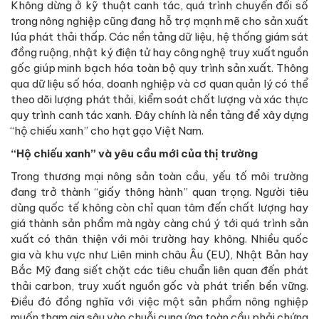
Không dừng ở kỹ thuật canh tác, quá trình chuyển đổi số
trong nông nghiệp cũng đang hỗ trợ mạnh mẽ cho sản xuất
lúa phát thải thấp. Các nền tảng dữ liệu, hệ thống giám sát
đồng ruộng, nhật ký điện tử hay công nghệ truy xuất nguồn
gốc giúp minh bạch hóa toàn bộ quy trình sản xuất. Thông
qua dữ liệu số hóa, doanh nghiệp và cơ quan quản lý có thể
theo dõi lượng phát thải, kiểm soát chất lượng và xác thực
quy trình canh tác xanh. Đây chính là nền tảng để xây dựng
“hộ chiếu xanh” cho hạt gạo Việt Nam.
“Hộ chiếu xanh” và yêu cầu mới của thị trường
Trong thương mại nông sản toàn cầu, yếu tố môi trường
đang trở thành “giấy thông hành” quan trọng. Người tiêu
dùng quốc tế không còn chỉ quan tâm đến chất lượng hay
giá thành sản phẩm mà ngày càng chú ý tới quá trình sản
xuất có thân thiện với môi trường hay không. Nhiều quốc
gia và khu vực như Liên minh châu Âu (EU), Nhật Bản hay
Bắc Mỹ đang siết chặt các tiêu chuẩn liên quan đến phát
thải carbon, truy xuất nguồn gốc và phát triển bền vững.
Điều đó đồng nghĩa với việc một sản phẩm nông nghiệp
muốn tham gia sâu vào chuỗi cung ứng toàn cầu phải chứng