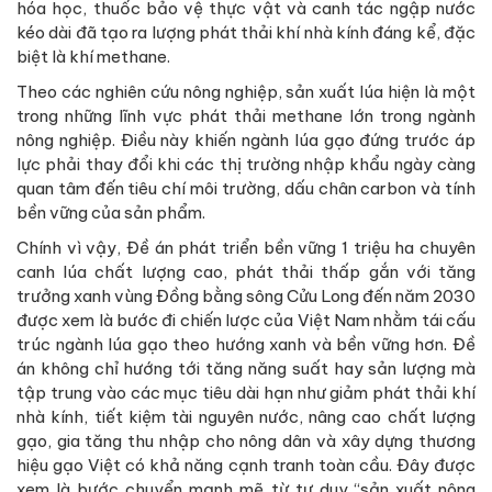
hóa học, thuốc bảo vệ thực vật và canh tác ngập nước
kéo dài đã tạo ra lượng phát thải khí nhà kính đáng kể, đặc
biệt là khí methane.
Theo các nghiên cứu nông nghiệp, sản xuất lúa hiện là một
trong những lĩnh vực phát thải methane lớn trong ngành
nông nghiệp. Điều này khiến ngành lúa gạo đứng trước áp
lực phải thay đổi khi các thị trường nhập khẩu ngày càng
quan tâm đến tiêu chí môi trường, dấu chân carbon và tính
bền vững của sản phẩm.
Chính vì vậy, Đề án phát triển bền vững 1 triệu ha chuyên
canh lúa chất lượng cao, phát thải thấp gắn với tăng
trưởng xanh vùng Đồng bằng sông Cửu Long đến năm 2030
được xem là bước đi chiến lược của Việt Nam nhằm tái cấu
trúc ngành lúa gạo theo hướng xanh và bền vững hơn. Đề
án không chỉ hướng tới tăng năng suất hay sản lượng mà
tập trung vào các mục tiêu dài hạn như giảm phát thải khí
nhà kính, tiết kiệm tài nguyên nước, nâng cao chất lượng
gạo, gia tăng thu nhập cho nông dân và xây dựng thương
hiệu gạo Việt có khả năng cạnh tranh toàn cầu. Đây được
xem là bước chuyển mạnh mẽ từ tư duy “sản xuất nông