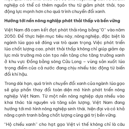
nghiệp có thể có thêm nguồn thu từ giảm phát thải, tạo
động lực mạnh hơn cho quá trình chuyển đổi xanh.
Hướng tới nền nông nghiệp phát thải thấp và bền vững
Việt Nam đã cam kết đạt phát thải ròng bằng “0” vào năm
2050. Để thực hiện mục tiêu này, nông nghiệp, đặc biệt là
ngành lúa gạo sẽ đóng vai trò quan trọng. Việc phát triển
lúa chất lượng cao, phát thải thấp không chỉ giúp giảm áp
lực môi trường mà còn tạo nền tảng cho tăng trưởng xanh
ở khu vực Đồng bằng sông Cửu Long – vùng sản xuất lúa
trọng điểm của cả nước đang chịu nhiều tác động từ biến
đổi khí hậu.
Trong dài hạn, quá trình chuyển đổi xanh của ngành lúa gạo
sẽ góp phần thay đổi toàn diện mô hình phát triển nông
nghiệp Việt Nam. Từ một nền nông nghiệp dựa nhiều vào
khai thác tài nguyên và tăng sản lượng, Việt Nam đang
hướng tới mô hình nông nghiệp sinh thái, hiện đại và có khả
năng cạnh tranh bằng chất lượng cùng giá trị bền vững.
“Hộ chiếu xanh” cho hạt gạo Việt vì thế không chỉ là câu