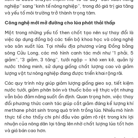
nghiệp” sang “kinh tế nông nghiệp”, trong đó giá trị gia tăng
và yếu tố môi trường trở thành trọng tâm.
Công nghệ mới mở đường cho lúa phát thải thấp
Một trong những yếu tố then chốt tạo nên sự thay đổi là
việc áp dụng đồng bộ các tiến bộ khoa học và công nghệ
vào sản xuất lúa. Tại nhiều địa phương vùng Đồng bằng
sông Cửu Long, các mô hình canh tác mới như “1 phải, 5
giảm”, “3 giảm, 3 tăng”, tưới ngập – khô xen kẽ, quản lý
nước thông minh, sử dụng giống chất lượng cao và giảm
lượng vật tư nông nghiệp đang được triển khai rộng rãi.
Các quy trình này giúp giảm lượng giống gieo sạ, tiết kiệm
nước tưới, giảm phân bón và thuốc bảo vệ thực vật nhưng
vẫn bảo đảm năng suất ổn định. Quan trọng hơn, việc thay
đổi phương thức canh tác giúp cắt giảm đáng kể lượng khí
methane phát sinh trong quá trình trồng lúa. Nhiều mô hình
thực tế cho thấy chi phí đầu vào giảm rõ rệt trong khi lợi
nhuận của nông dân lại tăng lên nhờ chất lượng lúa tốt hơn
và giá bán cao hơn.