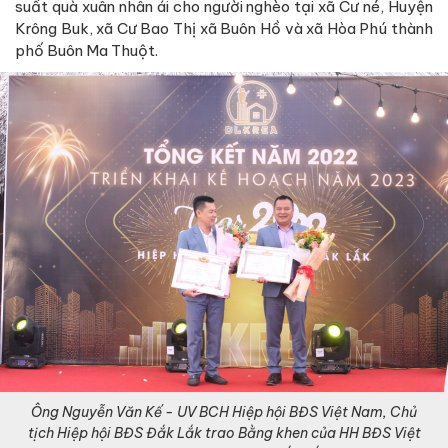
suất quà xuân nhân ái cho người nghèo tại xã Cư né, Huyện
Krông Buk, xã Cư Bao Thị xã Buôn Hồ và xã Hòa Phú thành
phố Buôn Ma Thuột.
Ông Nguyễn Văn Kế - UV BCH Hiệp hội BĐS Việt Nam, Chủ
tịch Hiệp hội BĐS Đắk Lắk trao Bằng khen của HH BĐS Việt