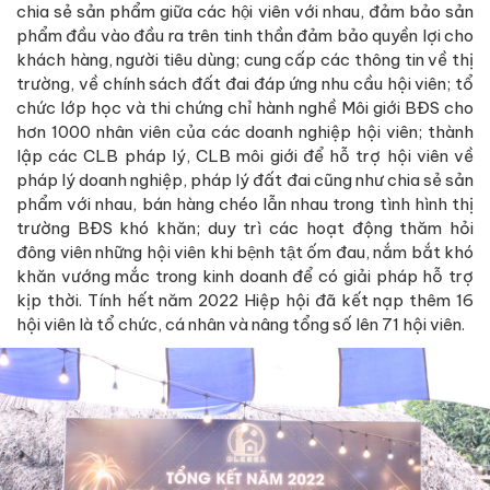
chia sẻ sản phẩm giữa các hội viên với nhau, đảm bảo sản
phẩm đầu vào đầu ra trên tinh thần đảm bảo quyền lợi cho
khách hàng, người tiêu dùng; cung cấp các thông tin về thị
trường, về chính sách đất đai đáp ứng nhu cầu hội viên; tổ
chức lớp học và thi chứng chỉ hành nghề Môi giới BĐS cho
hơn 1000 nhân viên của các doanh nghiệp hội viên; thành
lập các CLB pháp lý, CLB môi giới để hỗ trợ hội viên về
pháp lý doanh nghiệp, pháp lý đất đai cũng như chia sẻ sản
phẩm với nhau, bán hàng chéo lẫn nhau trong tình hình thị
trường BĐS khó khăn; duy trì các hoạt động thăm hỏi
đông viên những hội viên khi bệnh tật ốm đau, nắm bắt khó
khăn vướng mắc trong kinh doanh để có giải pháp hỗ trợ
kịp thời. Tính hết năm 2022 Hiệp hội đã kết nạp thêm 16
hội viên là tổ chức, cá nhân và nâng tổng số lên 71 hội viên.