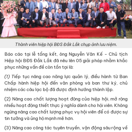
Thành viên hiệp hội BĐS Đắk Lắk chụp ảnh lưu niệm.
Báo cáo tại lễ tổng kết, ông Nguyễn Văn Kế - Chủ tịch
Hiệp hội BĐS Đắk Lắk đã nêu lên 05 giải pháp nhằm khắc
phục những vấn đề còn tồn tại là:
(1) T
iếp tục nâng cao năng lực quản lý, điều hành từ Ban
Chấp hành hiệp hội đến văn phòng và ban thư ký, chủ
nhiệm các câu lạc bộ đã được định hướng thành lập.
(2) Nâng cao chất lượng hoạt động của hiệp hội, mở rộng
nhiều hoạt động thiết thực ý nghĩa dành cho hội viên. Không
ngừng nâng cao chất lượng phục vụ hội viên để có được sự
tin tưởng và ủng hộ mạnh mẽ hơn.
(3) Nâng cao công tác tuyên truyền, vận động sâu rộng về