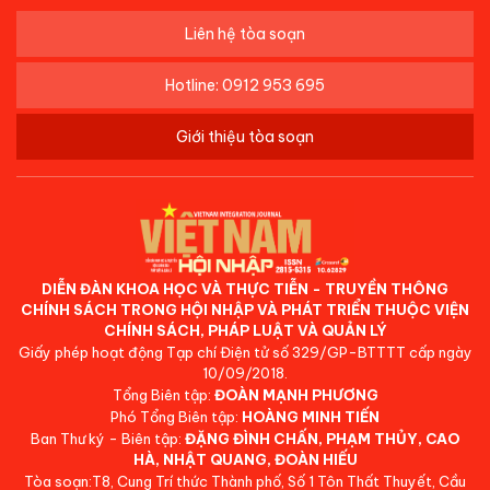
Liên hệ tòa soạn
Hotline: 0912 953 695
Giới thiệu tòa soạn
DIỄN ĐÀN KHOA HỌC VÀ THỰC TIỄN - TRUYỀN THÔNG
CHÍNH SÁCH TRONG HỘI NHẬP VÀ PHÁT TRIỂN THUỘC VIỆN
CHÍNH SÁCH, PHÁP LUẬT VÀ QUẢN LÝ
Giấy phép hoạt động Tạp chí Điện tử số 329/GP-BTTTT cấp ngày
10/09/2018.
Tổng Biên tập:
ĐOÀN MẠNH PHƯƠNG
Phó Tổng Biên tập:
HOÀNG MINH TIẾN
Ban Thư ký - Biên tập:
ĐẶNG ĐÌNH CHẤN, PHẠM THỦY, CAO
HÀ, NHẬT QUANG, ĐOÀN HIẾU
Tòa soạn:T8, Cung Trí thức Thành phố, Số 1 Tôn Thất Thuyết, Cầu