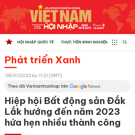
HỘI NHẬP QUỐC TẾ
THỰC TIỄN KINH NGHIỆM
CHÍNH SÁ
Phát triển Xanh
08/01/2023 lúc 11:21 (GMT)
Theo dõi Vietnamhoinhap trên
Hiệp hội Bất động sản Đắk
Lắk hướng đến năm 2023
hứa hẹn nhiều thành công