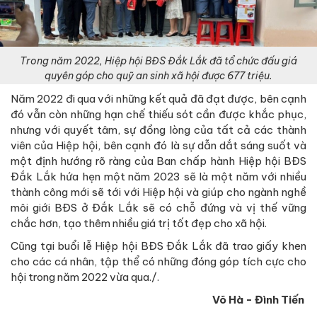
Trong năm 2022, Hiệp hội BĐS Đắk Lắk đã tổ chức đấu giá
quyên góp cho quỹ an sinh xã hội được 677 triệu.
Năm 2022 đi qua với những kết quả đã đạt được, bên cạnh
đó vẫn còn những hạn chế thiếu sót cần được khắc phục,
nhưng với quyết tâm, sự đồng lòng của tất cả các thành
viên của Hiệp hội, bên cạnh đó là sự dẫn dắt sáng suốt và
một định hướng rõ ràng của Ban chấp hành Hiệp hội BĐS
Đắk Lắk hứa hẹn một năm 2023 sẽ là một năm với nhiều
thành công mới sẽ tới với Hiệp hội và giúp cho ngành nghề
môi giới BĐS ở Đắk Lắk sẽ có chỗ đứng và vị thế vững
chắc hơn, tạo thêm nhiều giá trị tốt đẹp cho xã hội.
Cũng tại buổi lễ Hiệp hội BĐS Đắk Lắk đã trao giấy khen
cho các cá nhân, tập thể có những đóng góp tích cực cho
hội trong năm 2022 vừa qua./.
Võ Hà - Đình Tiến