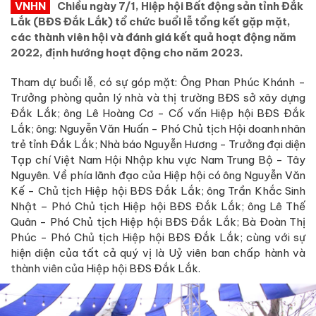
VNHN
Chiều ngày 7/1, Hiệp hội Bất động sản tỉnh Đắk
Lắk (BĐS Đắk Lắk) tổ chức buổi lễ tổng kết gặp mặt,
các thành viên hội và đánh giá kết quả hoạt động năm
2022, định hướng hoạt động cho năm 2023.
Tham dự buổi lễ, có sự góp mặt: Ông Phan Phúc Khánh -
Trưởng phòng quản lý nhà và thị trường BĐS sở xây dựng
Đắk Lắk; ông Lê Hoàng Cơ - Cố vấn Hiệp hội BĐS Đắk
Lắk; ông: Nguyễn Văn Huấn - Phó Chủ tịch Hội doanh nhân
trẻ tỉnh Đắk Lắk; Nhà báo Nguyễn Hương - Trưởng đại diện
Tạp chí Việt Nam Hội Nhập khu vực Nam Trung Bộ - Tây
Nguyên. Về phía lãnh đạo của Hiệp hội có ông Nguyễn Văn
Kế - Chủ tịch Hiệp hội BĐS Đắk Lắk; ông Trần Khắc Sinh
Nhật – Phó Chủ tịch Hiệp hội BĐS Đắk Lắk; ông Lê Thế
Quân - Phó Chủ tịch Hiệp hội BĐS Đắk Lắk; Bà Đoàn Thị
Phúc - Phó Chủ tịch Hiệp hội BĐS Đắk Lắk; cùng với sự
hiện diện của tất cả quý vị là Uỷ viên ban chấp hành và
thành viên của Hiệp hội BĐS Đắk Lắk.