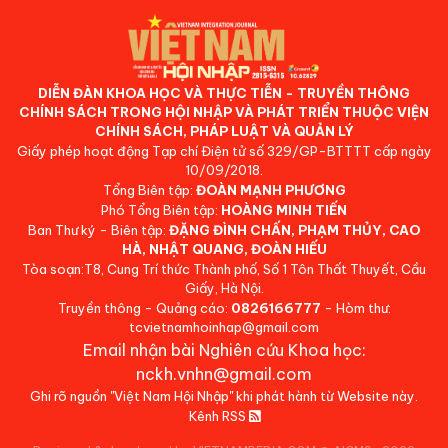
DIỄN ĐÀN KHOA HỌC VÀ THỰC TIỄN - TRUYỀN THÔNG
CHÍNH SÁCH TRONG HỘI NHẬP VÀ PHÁT TRIỂN THUỘC VIỆN
CHÍNH SÁCH, PHÁP LUẬT VÀ QUẢN LÝ
Giấy phép hoạt động Tạp chí Điện tử số 329/GP-BTTTT cấp ngày
10/09/2018.
Tổng Biên tập:
ĐOÀN MẠNH PHƯƠNG
Phó Tổng Biên tập:
HOÀNG MINH TIẾN
Ban Thư ký - Biên tập:
ĐẶNG ĐÌNH CHẤN, PHẠM THỦY, CAO
HÀ, NHẬT QUANG, ĐOÀN HIẾU
Tòa soạn:T8, Cung Trí thức Thành phố, Số 1 Tôn Thất Thuyết, Cầu
Giấy, Hà Nội.
Truyền thông - Quảng cáo:
0826166777
- Hòm thư:
tcvietnamhoinhap@gmail.com
Email nhận bài Nghiên cứu Khoa học:
nckh.vnhn@gmail.com
Ghi rõ nguồn "Việt Nam Hội Nhập" khi phát hành từ Website này.
Kênh RSS