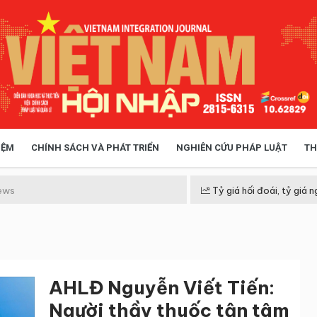
IỆM
CHÍNH SÁCH VÀ PHÁT TRIỂN
NGHIÊN CỨU PHÁP LUẬT
TH
HÓA XÃ HỘI
CHÍNH SÁCH
ews
Tỷ giá hối đoái, tỷ giá n
 TIỄN QUẢN LÝ
VIỆT NAM ĐIỂM ĐẾN
AHLĐ Nguyễn Viết Tiến:
Người thầy thuốc tận tâm