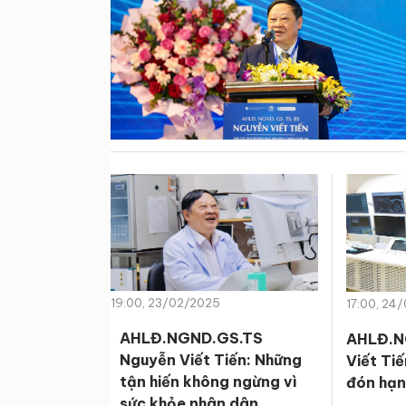
19:00, 23/02/2025
17:00, 24
AHLĐ.NGND.GS.TS
AHLĐ.N
Nguyễn Viết Tiến: Những
Viết Tiế
tận hiến không ngừng vì
đón hạn
sức khỏe nhân dân