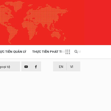
ỰC TIỄN QUẢN LÝ
THỰC TIỄN PHÁT TRIỂN
MULTIMEDIA
TÀI NGUYÊN - MÔI TRƯỜNG
goại tệ
EN
VI
THỰC TIỄN - KINH NGHIỆM