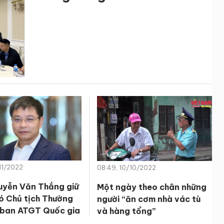
11/2022
08:49, 10/10/2022
yễn Văn Thắng giữ
Một ngày theo chân những
ó Chủ tịch Thường
người “ăn cơm nhà vác tù
 ban ATGT Quốc gia
và hàng tổng”