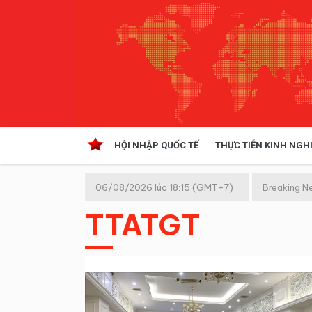
HỘI NHẬP QUỐC TẾ
THỰC TIỄN KINH NGH
HỘI NHẬP QUỐC TẾ
VĂN 
06/08/2026 lúc 18:15 (GMT+7)
Breaking N
Kinh tế hội nhập
TTATGT
Doanh nghiệp
NGHIÊN CỨU PHÁP LUẬT
THỰC