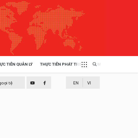
ỰC TIỄN QUẢN LÝ
THỰC TIỄN PHÁT TRIỂN
MULTIMEDIA
TÀI NGUYÊN - MÔI TRƯỜNG
goại tệ
EN
VI
THỰC TIỄN - KINH NGHIỆM