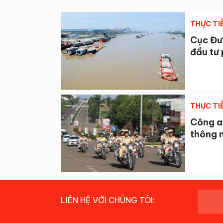
THỰC TI
Cục Đườ
đầu tư 
THỰC TI
Công a
thông 
LIÊN HỆ VỚI CHÚNG TÔI: