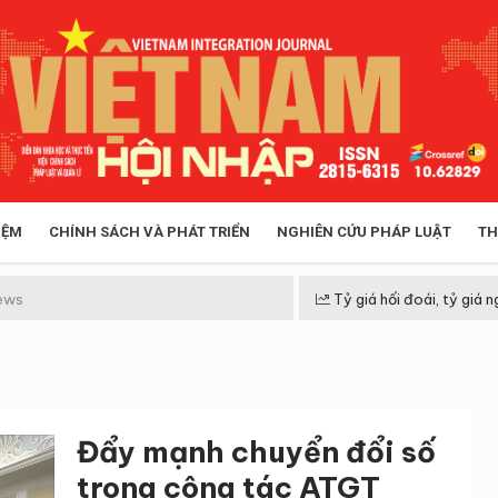
IỆM
CHÍNH SÁCH VÀ PHÁT TRIỂN
NGHIÊN CỨU PHÁP LUẬT
TH
HÓA XÃ HỘI
CHÍNH SÁCH
ews
Tỷ giá hối đoái, tỷ giá n
 TIỄN QUẢN LÝ
VIỆT NAM ĐIỂM ĐẾN
Đẩy mạnh chuyển đổi số
trong công tác ATGT