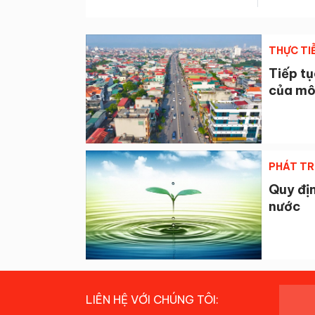
THỰC TI
Tiếp t
của mô
PHÁT TR
Quy địn
nước
LIÊN HỆ VỚI CHÚNG TÔI: