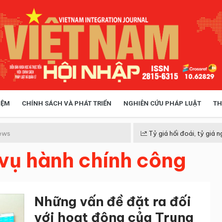
IỆM
CHÍNH SÁCH VÀ PHÁT TRIỂN
NGHIÊN CỨU PHÁP LUẬT
TH
HÓA XÃ HỘI
CHÍNH SÁCH
ews
Tỷ giá hối đoái, tỷ giá n
vụ hành chính công
 TIỄN QUẢN LÝ
VIỆT NAM ĐIỂM ĐẾN
Những vấn đề đặt ra đối
với hoạt động của Trung