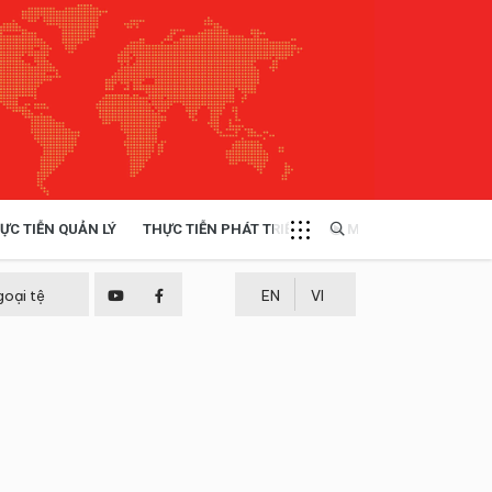
ỰC TIỄN QUẢN LÝ
THỰC TIỄN PHÁT TRIỂN
MULTIMEDIA
TÀI NGUYÊN - MÔI TRƯỜNG
goại tệ
EN
VI
THỰC TIỄN - KINH NGHIỆM