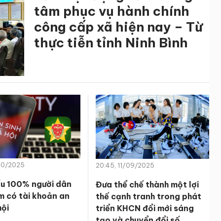
tâm phục vụ hành chính
công cấp xã hiện nay – Từ
thực tiễn tỉnh Ninh Bình
/10/2025
20:45, 11/09/2025
u 100% người dân
Đưa thể chế thành một lợi
m có tài khoản an
thế cạnh tranh trong phát
hội
triển KHCN đổi mới sáng
tạo và chuyển đổi số