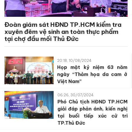
Đoàn giám sát HĐND TP.HCM kiểm tra
xuyên đêm vệ sinh an toàn thực phẩm
tại chợ đầu mối Thủ Đức
20:18, 10/08/2024
Họp mặt kỷ niệm 63 năm
ngày “Thảm họa da cam ở
Việt Nam”
06:26, 30/07/2024
Phó Chủ tịch HĐND TP.HCM
giải đáp phản ánh, kiến nghị
tại buổi tiếp xúc cử tri
TP.Thủ Đức