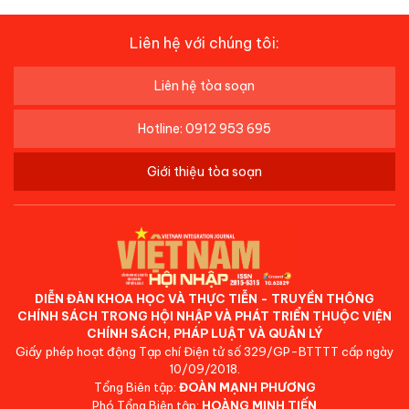
Liên hệ với chúng tôi:
Liên hệ tòa soạn
Hotline: 0912 953 695
Giới thiệu tòa soạn
DIỄN ĐÀN KHOA HỌC VÀ THỰC TIỄN - TRUYỀN THÔNG
CHÍNH SÁCH TRONG HỘI NHẬP VÀ PHÁT TRIỂN THUỘC VIỆN
CHÍNH SÁCH, PHÁP LUẬT VÀ QUẢN LÝ
Giấy phép hoạt động Tạp chí Điện tử số 329/GP-BTTTT cấp ngày
10/09/2018.
Tổng Biên tập:
ĐOÀN MẠNH PHƯƠNG
Phó Tổng Biên tập:
HOÀNG MINH TIẾN