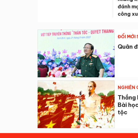
đánh mạ
công xu
ĐỔI MỚI
Quân đ
NGHIÊN 
Thắng 
Bài họ
tộc