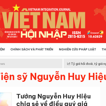
IỆM
CHÍNH SÁCH VÀ PHÁT TRIỂN
NGHIÊN CỨU PHÁP LUẬT
TH
HÓA XÃ HỘI
CHÍNH SÁCH
ews
Tỷ giá hối đoái, tỷ giá n
iện sỹ Nguyễn Huy Hiệ
 TIỄN QUẢN LÝ
VIỆT NAM ĐIỂM ĐẾN
Tướng Nguyễn Huy Hiệu
chia sẻ về điều quý giá