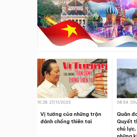
10:28, 27/11/2023
08:54, 09
Vị tướng của những trận
Quân đo
đánh chống thiên tai
Quyết t
chủ lực
những k