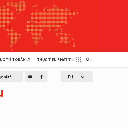
ỰC TIỄN QUẢN LÝ
THỰC TIỄN PHÁT TRIỂN
MULTIMEDIA
TÀI NGUYÊN - MÔI TRƯỜNG
goại tệ
EN
VI
u
THỰC TIỄN - KINH NGHIỆM