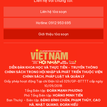
Liên hệ với chúng tôi:
Liên hệ tòa soạn
Hotline: 0912 953 695
Giới thiệu tòa soạn
DIỄN ĐÀN KHOA HỌC VÀ THỰC TIỄN - TRUYỀN THÔNG
CHÍNH SÁCH TRONG HỘI NHẬP VÀ PHÁT TRIỂN THUỘC VIỆN
CHÍNH SÁCH, PHÁP LUẬT VÀ QUẢN LÝ
Giấy phép hoạt động Tạp chí Điện tử số 329/GP-BTTTT cấp ngày
10/09/2018.
Tổng Biên tập:
ĐOÀN MẠNH PHƯƠNG
Phó Tổng Biên tập:
HOÀNG MINH TIẾN
Ban Thư ký - Biên tập:
ĐẶNG ĐÌNH CHẤN, PHẠM THỦY, CAO
HÀ, NHẬT QUANG, ĐOÀN HIẾU