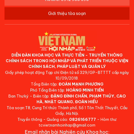
Giới thiệu tòa soạn
DIỄN ĐÀN KHOA HỌC VÀ THỰC TIỄN - TRUYỀN THÔNG
CHÍNH SÁCH TRONG HỘI NHẬP VÀ PHÁT TRIỂN THUỘC VIỆN
CHÍNH SÁCH, PHÁP LUẬT VÀ QUẢN LÝ
Giấy phép hoạt động Tạp chí Điện tử số 329/GP-BTTTT cấp ngày
10/09/2018.
Tổng Biên tập:
ĐOÀN MẠNH PHƯƠNG
Phó Tổng Biên tập:
HOÀNG MINH TIẾN
Ban Thư ký - Biên tập:
ĐẶNG ĐÌNH CHẤN, PHẠM THỦY, CAO
HÀ, NHẬT QUANG, ĐOÀN HIẾU
Tòa soạn:T8, Cung Trí thức Thành phố, Số 1 Tôn Thất Thuyết, Cầu
Giấy, Hà Nội.
Truyền thông - Quảng cáo:
0826166777
- Hòm thư:
tcvietnamhoinhap@gmail.com
Email nhận bài Nghiên cứu Khoa học: