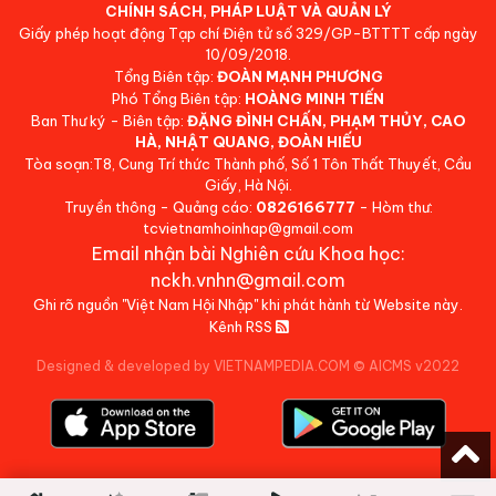
CHÍNH SÁCH, PHÁP LUẬT VÀ QUẢN LÝ
Giấy phép hoạt động Tạp chí Điện tử số 329/GP-BTTTT cấp ngày
10/09/2018.
Tổng Biên tập:
ĐOÀN MẠNH PHƯƠNG
Phó Tổng Biên tập:
HOÀNG MINH TIẾN
Ban Thư ký - Biên tập:
ĐẶNG ĐÌNH CHẤN, PHẠM THỦY, CAO
HÀ, NHẬT QUANG, ĐOÀN HIẾU
Tòa soạn:T8, Cung Trí thức Thành phố, Số 1 Tôn Thất Thuyết, Cầu
Giấy, Hà Nội.
Truyền thông - Quảng cáo:
0826166777
- Hòm thư:
tcvietnamhoinhap@gmail.com
Email nhận bài Nghiên cứu Khoa học:
nckh.vnhn@gmail.com
Ghi rõ nguồn "Việt Nam Hội Nhập" khi phát hành từ Website này.
Kênh RSS
Designed & developed by VIETNAMPEDIA.COM
©
AICMS v2022