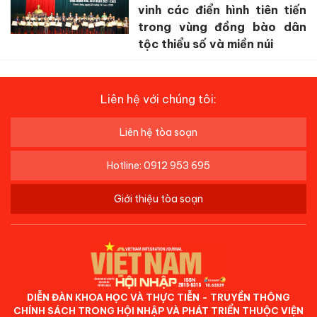
vinh các điển hình tiên tiến
trong vùng đồng bào dân
tộc thiểu số và miền núi
Liên hệ với chúng tôi:
Liên hệ tòa soạn
Hotline: 0912 953 695
Giới thiệu tòa soạn
DIỄN ĐÀN KHOA HỌC VÀ THỰC TIỄN - TRUYỀN THÔNG
CHÍNH SÁCH TRONG HỘI NHẬP VÀ PHÁT TRIỂN THUỘC VIỆN