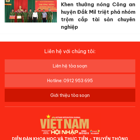
Khen thưởng nóng Công an
huyện Đắk Mil triệt phá nhóm
trộm cắp tài sản chuyên
nghiệp
Liên hệ với chúng tôi:
Liên hệ tòa soạn
Hotline: 0912 953 695
Giới thiệu tòa soạn
DIỄN ĐÀN KHOA HỌC VÀ THỰC TIỄN - TRUYỀN THÔNG