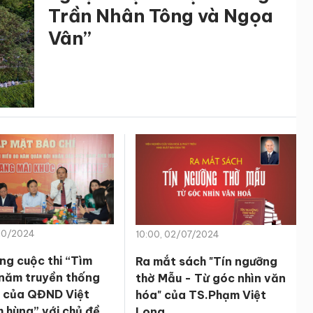
Trần Nhân Tông và Ngọa
Vân”
/10/2024
10:00, 02/07/2024
ng cuộc thi “Tìm
Ra mắt sách "Tín ngưỡng
 năm truyền thống
thờ Mẫu - Từ góc nhìn văn
 của QĐND Việt
hóa" của TS.Phạm Việt
 hùng” với chủ đề
Long