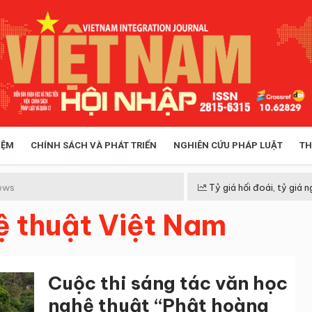
IỆM
CHÍNH SÁCH VÀ PHÁT TRIỂN
NGHIÊN CỨU PHÁP LUẬT
TH
HÓA XÃ HỘI
CHÍNH SÁCH
ews
Tỷ giá hối đoái, tỷ giá n
ệ thuật Việt Nam
 TIỄN QUẢN LÝ
VIỆT NAM ĐIỂM ĐẾN
Cuộc thi sáng tác văn học
nghệ thuật “Phật hoàng