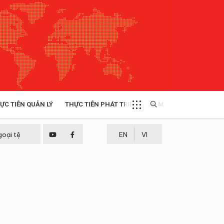
ỰC TIỄN QUẢN LÝ
THỰC TIỄN PHÁT TRIỂN
MULTIMEDIA
TÀI NGUYÊN - MÔI TRƯỜNG
goại tệ
EN
VI
THỰC TIỄN - KINH NGHIỆM