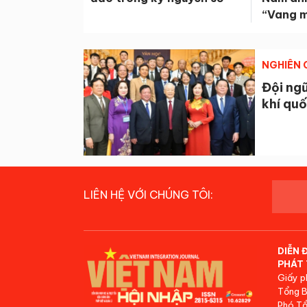
“Vang m
NGHIÊN 
Đội ngũ
khí quố
LIÊN HỆ VỚI CHÚNG TÔI:
DIỄN 
PHÁT 
Giấy p
Tổng B
Phó Tổ