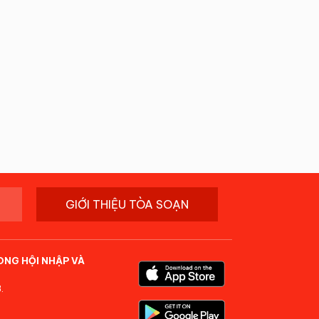
GIỚI THIỆU TÒA SOẠN
ONG HỘI NHẬP VÀ
.