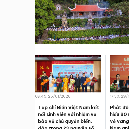
09:45, 25/01/2026
17:30, 29
Tạp chí Biển Việt Nam kết
Phát độ
nối sinh viên với nhiệm vụ
hiểu 80
bảo vệ chủ quyền biển,
vẻ vang
đảo trong kỷ nguyên số
Nam anh