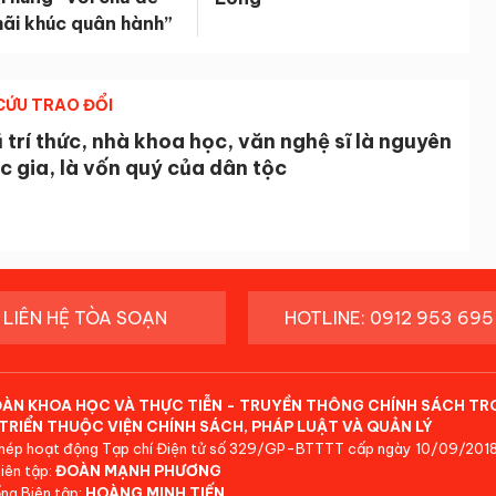
ãi khúc quân hành”
CỨU TRAO ĐỔI
 trí thức, nhà khoa học, văn nghệ sĩ là nguyên
c gia, là vốn quý của dân tộc
LIÊN HỆ TÒA SOẠN
HOTLINE: 0912 953 695
ĐÀN KHOA HỌC VÀ THỰC TIỄN - TRUYỀN THÔNG CHÍNH SÁCH TR
TRIỂN THUỘC VIỆN CHÍNH SÁCH, PHÁP LUẬT VÀ QUẢN LÝ
hép hoạt động Tạp chí Điện tử số 329/GP-BTTTT cấp ngày 10/09/2018
iên tập:
ĐOÀN MẠNH PHƯƠNG
ng Biên tập:
HOÀNG MINH TIẾN