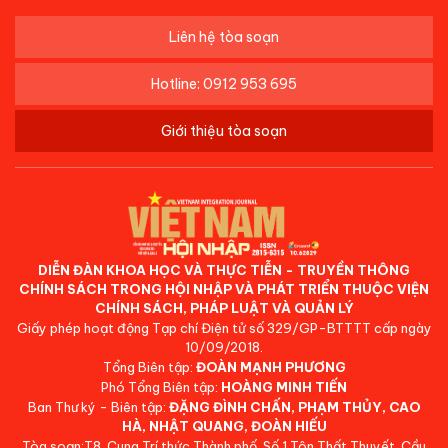
Liên hệ tòa soạn
Hotline: 0912 953 695
Giới thiệu tòa soạn
DIỄN ĐÀN KHOA HỌC VÀ THỰC TIỄN - TRUYỀN THÔNG
CHÍNH SÁCH TRONG HỘI NHẬP VÀ PHÁT TRIỂN THUỘC VIỆN
CHÍNH SÁCH, PHÁP LUẬT VÀ QUẢN LÝ
Giấy phép hoạt động Tạp chí Điện tử số 329/GP-BTTTT cấp ngày
10/09/2018.
Tổng Biên tập:
ĐOÀN MẠNH PHƯƠNG
Phó Tổng Biên tập:
HOÀNG MINH TIẾN
Ban Thư ký - Biên tập:
ĐẶNG ĐÌNH CHẤN, PHẠM THỦY, CAO
HÀ, NHẬT QUANG, ĐOÀN HIẾU
Tòa soạn:T8, Cung Trí thức Thành phố, Số 1 Tôn Thất Thuyết, Cầu