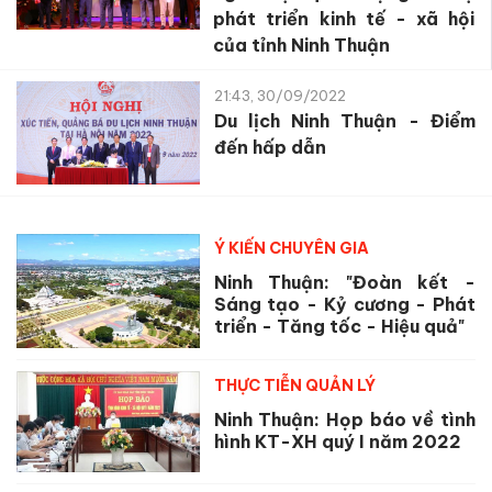
phát triển kinh tế - xã hội
của tỉnh Ninh Thuận
21:43, 30/09/2022
Du lịch Ninh Thuận - Điểm
đến hấp dẫn
Ý KIẾN CHUYÊN GIA
Ninh Thuận: "Đoàn kết -
Sáng tạo - Kỷ cương - Phát
triển - Tăng tốc - Hiệu quả"
THỰC TIỄN QUẢN LÝ
Ninh Thuận: Họp báo về tình
hình KT-XH quý I năm 2022