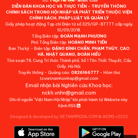
DIỄN ĐÀN KHOA HỌC VÀ THỰC TIỄN - TRUYỀN THÔNG
CHÍNH SÁCH TRONG HỘI NHẬP VÀ PHÁT TRIỂN THUỘC VIỆN
CHÍNH SÁCH, PHÁP LUẬT VÀ QUẢN LÝ
Giấy phép hoạt động Tạp chí Điện tử số 329/GP-BTTTT cấp ngày
10/09/2018.
Tổng Biên tập:
ĐOÀN MẠNH PHƯƠNG
Phó Tổng Biên tập:
HOÀNG MINH TIẾN
Ban Thư ký - Biên tập:
ĐẶNG ĐÌNH CHẤN, PHẠM THỦY, CAO
HÀ, NHẬT QUANG, ĐOÀN HIẾU
Tòa soạn:T8, Cung Trí thức Thành phố, Số 1 Tôn Thất Thuyết, Cầu
Giấy, Hà Nội.
Truyền thông - Quảng cáo:
0826166777
- Hòm thư:
tcvietnamhoinhap@gmail.com
Email nhận bài Nghiên cứu Khoa học:
nckh.vnhn@gmail.com
Ghi rõ nguồn "Việt Nam Hội Nhập" khi phát hành từ Website này.
Kênh RSS
Designed & developed by VIETNAMPEDIA.COM
©
AICMS v2022