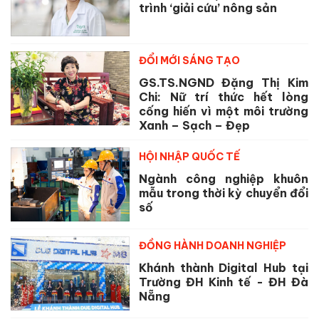
trình ‘giải cứu’ nông sản
ĐỔI MỚI SÁNG TẠO
GS.TS.NGND Đặng Thị Kim
Chi: Nữ trí thức hết lòng
cống hiến vì một môi trường
Xanh – Sạch – Đẹp
HỘI NHẬP QUỐC TẾ
Ngành công nghiệp khuôn
mẫu trong thời kỳ chuyển đổi
số
ĐỒNG HÀNH DOANH NGHIỆP
Khánh thành Digital Hub tại
Trường ĐH Kinh tế - ĐH Đà
Nẵng