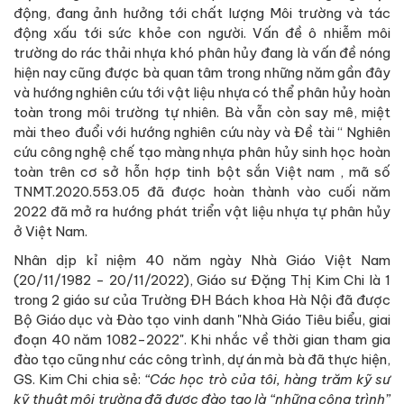
động, đang ảnh hưởng tới chất lượng Môi trường và tác
động xấu tới sức khỏe con người. Vấn đề ô nhiễm môi
trường do rác thải nhựa khó phân hủy đang là vấn đề nóng
hiện nay cũng được bà quan tâm trong những năm gần đây
và hướng nghiên cứu tới vật liệu nhựa có thể phân hủy hoàn
toàn trong môi trường tự nhiên. Bà vẫn còn say mê, miệt
mài theo đuổi với hướng nghiên cứu này và Đề tài “ Nghiên
cứu công nghệ chế tạo màng nhựa phân hủy sinh học hoàn
toàn trên cơ sở hỗn hợp tinh bột sắn Việt nam , mã số
TNMT.2020.553.05 đã được hoàn thành vào cuối năm
2022 đã mở ra hướng phát triển vật liệu nhựa tự phân hủy
ở Việt Nam.
Nhân dịp kỉ niệm 40 năm ngày Nhà Giáo Việt Nam
(20/11/1982 - 20/11/2022), Giáo sư Đặng Thị Kim Chi là 1
trong 2 giáo sư của Trường ĐH Bách khoa Hà Nội đã được
Bộ Giáo dục và Đào tạo vinh danh "Nhà Giáo Tiêu biểu, giai
đoạn 40 năm 1082-2022". Khi nhắc về thời gian tham gia
đào tạo cũng như các công trình, dự án mà bà đã thực hiện,
GS. Kim Chi chia sẻ:
“Các học trò của tôi, hàng trăm kỹ sư
kỹ thuật môi trường đã được đào tạo là “những công trình”