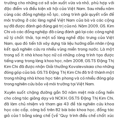
trường cho những cơ sở sản xuất vừa và nhỏ, phù hợp với
đặc điểm và điều kiện xã hội của Việt Nam. Sau nhiều năm
cùng các đồng nghiệp nỗ lực, công trình giải quyết vấn đề
môi trường ở các làng nghề Việt Nam của bà và các cộng
sự đã được đánh giá đúng giá trị của nó. Năm 2009, GS. Kim
Chi và các đồng nghiệp đã cùng đánh giá lại các công nghệ
xử lý chất thải, tại một số làng nghề đặc trưng của Việt
Nam, qua đó tiến tới xây dựng tài liệu hướng dẫn nhân rộng
kết quả nghiên cứu ra nhiều vùng miền trong nước. Là một
trong số ít nhà khoa học nữ có những công trình tạo được
tiếng vang trong làng khoa học, năm 2008, GS.TS Đặng Thị
Kim Chi đã được nhận Giải thưởng Kovalevskaia cho những
đóng góp của bà. GS.TS Đặng Thị Kim Chi đã trở thành một
trong những nhà khoa học tiên phong và có nhiều đóng góp
trong nghiên cứu bảo vệ môi trường tại Việt Nam.
Xuyên suốt chặng đường gần 50 năm miệt mài cống hiến
cho công tác giảng dạy và NCKH, GS.TS Đặng Thị Kim Chi,
đã làm chủ nhiệm và tham gia 43 đề tài nghiên cứu khoa
học các cấp, công bố trên 82 bài báo khoa học, đồng tác
giả của 1 bằng sáng chế (về “Quy trình điều chế chất xúc