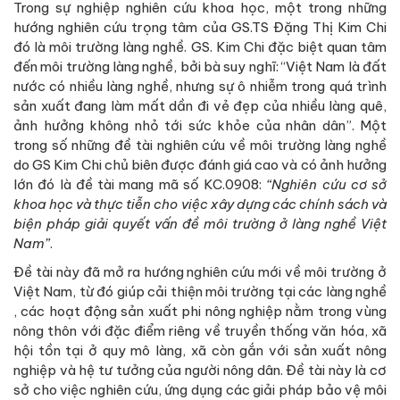
Trong sự nghiệp nghiên cứu khoa học, một trong những
hướng nghiên cứu trọng tâm của GS.TS Đặng Thị Kim Chi
đó là môi trường làng nghề. GS. Kim Chi đặc biệt quan tâm
đến môi trường làng nghề, bởi bà suy nghĩ: “Việt Nam là đất
nước có nhiều làng nghề, nhưng sự ô nhiễm trong quá trình
sản xuất đang làm mất dần đi vẻ đẹp của nhiều làng quê,
ảnh hưởng không nhỏ tới sức khỏe của nhân dân”. Một
trong số những đề tài nghiên cứu về môi trường làng nghề
do GS Kim Chi chủ biên được đánh giá cao và có ảnh hưởng
lớn đó là đề tài mang mã số KC.0908:
“Nghiên cứu cơ sở
khoa học và thực tiễn cho việc xây dựng các chính sách và
biện pháp giải quyết vấn đề môi trường ở làng nghề Việt
Nam”
.
Đề tài này đã mở ra hướng nghiên cứu mới về môi trường ở
Việt Nam, từ đó giúp cải thiện môi trường tại các làng nghề
, các hoạt động sản xuất phi nông nghiệp nằm trong vùng
nông thôn với đặc điểm riêng về truyền thống văn hóa, xã
hội tồn tại ở quy mô làng, xã còn gắn với sản xuất nông
nghiệp và hệ tư tưởng của người nông dân. Đề tài này là cơ
sở cho việc nghiên cứu, ứng dụng các giải pháp bảo vệ môi