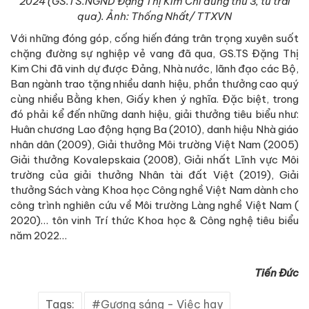
2024 (GS.TS.NGND Đặng Thị Kim Chi đứng thứ 3, từ trái
qua). Ảnh: Thống Nhất/ TTXVN
Với những đóng góp, cống hiến đáng trân trọng xuyên suốt
chặng đường sự nghiệp vẻ vang đã qua, GS.TS Đặng Thị
Kim Chi đã vinh dự được Đảng, Nhà nước, lãnh đạo các Bộ,
Ban ngành trao tặng nhiều danh hiệu, phần thưởng cao quý
cùng nhiều Bằng khen, Giấy khen ý nghĩa. Đặc biệt, trong
đó phải kể đến những danh hiệu, giải thưởng tiêu biểu như:
Huân chương Lao động hạng Ba (2010), danh hiệu Nhà giáo
nhân dân (2009), Giải thưởng Môi trường Việt Nam (2005)
Giải thưởng Kovalepskaia (2008), Giải nhất Lĩnh vực Môi
trường của giải thưởng Nhân tài đất Việt (2019), Giải
thưởng Sách vàng Khoa học Công nghề Việt Nam dành cho
công trình nghiên cứu về Môi trường Làng nghề Việt Nam (
2020)… tôn vinh Trí thức Khoa học & Công nghệ tiêu biểu
năm 2022…
Tiến Đức
Tags:
Gương sáng - Việc hay