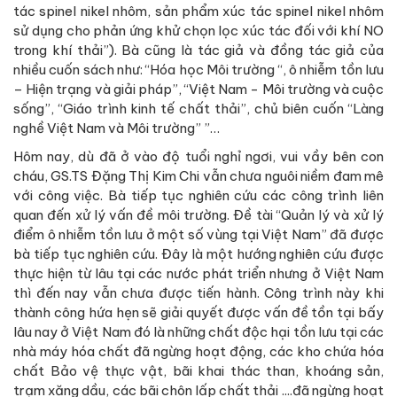
tác spinel nikel nhôm, sản phẩm xúc tác spinel nikel nhôm
sử dụng cho phản ứng khử chọn lọc xúc tác đối với khí NO
trong khí thải”). Bà cũng là tác giả và đồng tác giả của
nhiều cuốn sách như: “Hóa học Môi trường “, ô nhiễm tồn lưu
– Hiện trạng và giải pháp”, “Việt Nam - Môi trường và cuộc
sống”, “Giáo trình kinh tế chất thải”, chủ biên cuốn “Làng
nghề Việt Nam và Môi trường” ”…
Hôm nay, dù đã ở vào độ tuổi nghỉ ngơi, vui vầy bên con
cháu, GS.TS Đặng Thị Kim Chi vẫn chưa nguôi niềm đam mê
với công việc. Bà tiếp tục nghiên cứu các công trình liên
quan đến xử lý vấn đề môi trường. Đề tài “Quản lý và xử lý
điểm ô nhiễm tồn lưu ở một số vùng tại Việt Nam” đã được
bà tiếp tục nghiên cứu. Đây là một hướng nghiên cứu được
thực hiện từ lâu tại các nước phát triển nhưng ở Việt Nam
thì đến nay vẫn chưa được tiến hành. Công trình này khi
thành công hứa hẹn sẽ giải quyết được vấn đề tồn tại bấy
lâu nay ở Việt Nam đó là những chất độc hại tồn lưu tại các
nhà máy hóa chất đã ngừng hoạt động, các kho chứa hóa
chất Bảo vệ thực vật, bãi khai thác than, khoáng sản,
trạm xăng dầu, các bãi chôn lấp chất thải ....đã ngừng hoạt