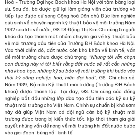
Hoá - Trường Đại học Bách khoa Hà Nội với tấm bằng loại
ưu. Sau đó, bà được giữ lại làm giảng viên của trường và
tiếp tục được cử sang Cộng hoà Dân chủ Đức làm nghiên
cứu sinh về chuyên ngành kỹ thuật bảo vệ môi trường.Năm
1982 sau khi về nước, GS.TS Đặng Thị Kim Chi cùng 5 người
khác đã tạo thành một nhóm chuyên gia về kỹ thuật bảo
vệ môi trường đầu tiên của Trường ĐH Bách khoa Hà Nội.
Vào thời điểm đó, đất nước còn khó khăn về kinh tế, vấn
đề môi trường chưa được chú trọng.
“Nhưng tôi vẫn chọn
con đường này vì tôi biết rằng đất nước sẽ rất cần những
nhà khoa học, những kỹ sư bảo vệ môi trường khi bước vào
thời kỳ công nghiệp hoá, hiện đại hoá”
, GS. Chi chia sẻ.
Năm 1989, Bộ môn Kỹ thuật môi trường (Trường ĐH Bách
khoa) được thành lập. Tại đây, GS. Chi cùng các đồng
nghiệp bắt đầu những lớp đào tạo đầu tiên các kỹ sư kỹ
thuật môi trường cho Việt Nam. Chính sự chuẩn bị khá sớm
này đã giúp Việt Nam có đội ngũ cán bộ kỹ thuật môi
trường được trang bị kiến thức tốt, kịp thời tham gia giải
quyết những vấn đề nóng về môi trường khi đất nước bước
vào giai đoạn “bùng nổ” kinh tế.