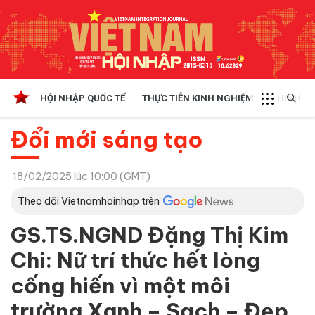
HỘI NHẬP QUỐC TẾ
THỰC TIỄN KINH NGHIỆM
CHÍNH SÁ
Đổi mới sáng tạo
18/02/2025 lúc 10:00 (GMT)
Theo dõi Vietnamhoinhap trên
GS.TS.NGND Đặng Thị Kim
Chi: Nữ trí thức hết lòng
cống hiến vì một môi
trường Xanh – Sạch – Đẹp