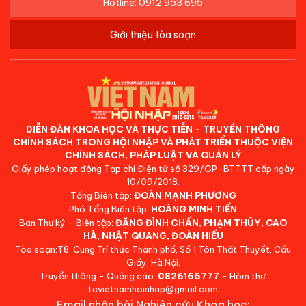
Hotline: 0912 953 695
Giới thiệu tòa soạn
DIỄN ĐÀN KHOA HỌC VÀ THỰC TIỄN - TRUYỀN THÔNG
CHÍNH SÁCH TRONG HỘI NHẬP VÀ PHÁT TRIỂN THUỘC VIỆN
CHÍNH SÁCH, PHÁP LUẬT VÀ QUẢN LÝ
Giấy phép hoạt động Tạp chí Điện tử số 329/GP-BTTTT cấp ngày
10/09/2018.
Tổng Biên tập:
ĐOÀN MẠNH PHƯƠNG
Phó Tổng Biên tập:
HOÀNG MINH TIẾN
Ban Thư ký - Biên tập:
ĐẶNG ĐÌNH CHẤN, PHẠM THỦY, CAO
HÀ, NHẬT QUANG, ĐOÀN HIẾU
Tòa soạn:T8, Cung Trí thức Thành phố, Số 1 Tôn Thất Thuyết, Cầu
Giấy, Hà Nội.
Truyền thông - Quảng cáo:
0826166777
- Hòm thư:
tcvietnamhoinhap@gmail.com
Email nhận bài Nghiên cứu Khoa học: