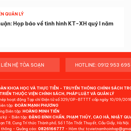
ỄN QUẢN LÝ
huận: Họp báo về tình hình KT-XH quý I năm
LIÊN HỆ TÒA SOẠN
HOTLINE: 0912 953 695
ĐÀN KHOA HỌC VÀ THỰC TIỄN - TRUYỀN THÔNG CHÍNH SÁCH TR
TRIỂN THUỘC VIỆN CHÍNH SÁCH, PHÁP LUẬT VÀ QUẢN LÝ
hép hoạt động Tạp chí Điện tử số 329/GP-BTTTT cấp ngày 10/09/2018
iên tập:
ĐOÀN MẠNH PHƯƠNG
ng Biên tập:
HOÀNG MINH TIẾN
ư ký - Biên tập:
ĐẶNG ĐÌNH CHẤN, PHẠM THỦY, CAO HÀ, NHẬT QU
ạn:T8, Cung Trí thức Thành phố, Số 1 Tôn Thất Thuyết, Cầu Giấy, Hà Nội.
 thông - Quảng cáo:
0826166777
- Hòm thư: tcvietnamhoinhap@gmai