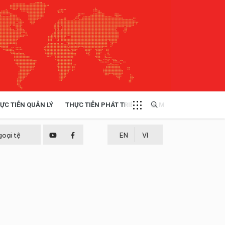
ỰC TIỄN QUẢN LÝ
THỰC TIỄN PHÁT TRIỂN
MULTIMEDIA
TÀI NGUYÊN - MÔI TRƯỜNG
goại tệ
EN
VI
THỰC TIỄN - KINH NGHIỆM