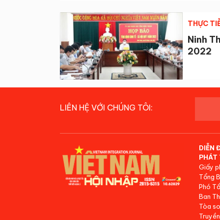
THỰC TI
Ninh T
2022
LIÊN HỆ VỚI CHÚNG TÔI:
DIỄN 
PHÁT 
Giấy p
Tổng B
Phó Tổ
Ban Th
Tòa so
Truyền