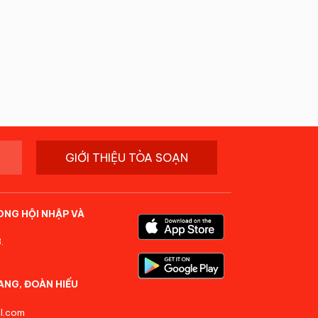
GIỚI THIỆU TÒA SOẠN
ONG HỘI NHẬP VÀ
.
ANG, ĐOÀN HIẾU
l.com