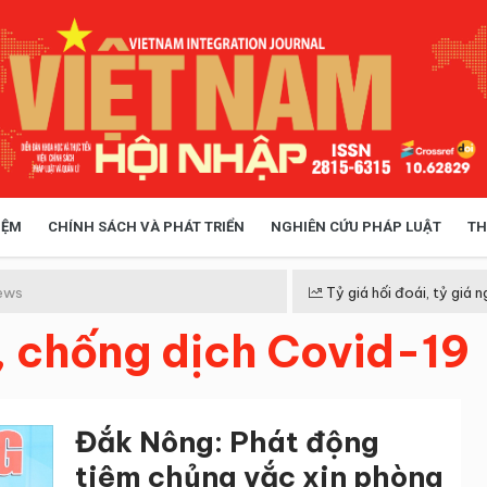
IỆM
CHÍNH SÁCH VÀ PHÁT TRIỂN
NGHIÊN CỨU PHÁP LUẬT
TH
HÓA XÃ HỘI
CHÍNH SÁCH
ews
Tỷ giá hối đoái, tỷ giá n
 chống dịch Covid-19
 TIỄN QUẢN LÝ
VIỆT NAM ĐIỂM ĐẾN
Đắk Nông: Phát động
tiêm chủng vắc xin phòng