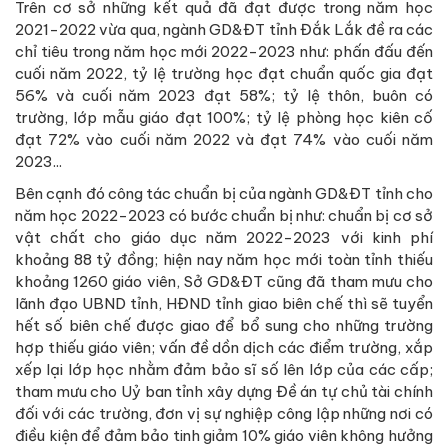
Trên cơ sở những kết quả đã đạt được trong năm học
2021-2022 vừa qua, ngành GD&ĐT tỉnh Đắk Lắk đề ra các
chỉ tiêu trong năm học mới 2022-2023 như: phấn đấu đến
cuối năm 2022, tỷ lệ trường học đạt chuẩn quốc gia đạt
56% và cuối năm 2023 đạt 58%; tỷ lệ thôn, buôn có
trường, lớp mẫu giáo đạt 100%; tỷ lệ phòng học kiên cố
đạt 72% vào cuối năm 2022 và đạt 74% vào cuối năm
2023...
Bên cạnh đó công tác chuẩn bị của ngành GD&ĐT tỉnh cho
năm học 2022-2023 có bước chuẩn bị như: chuẩn bị cơ sở
vật chất cho giáo dục năm 2022-2023 với kinh phí
khoảng 88 tỷ đồng; hiện nay năm học mới toàn tỉnh thiếu
khoảng 1260 giáo viên, Sở GD&ĐT cũng đã tham mưu cho
lãnh đạo UBND tỉnh, HĐND tỉnh giao biên chế thì sẽ tuyển
hết số biên chế được giao để bổ sung cho những trường
hợp thiếu giáo viên; vấn đề dồn dịch các điểm trường, xắp
xếp lại lớp học nhằm đảm bảo sĩ số lên lớp của các cấp;
tham mưu cho Uỷ ban tỉnh xây dựng Đề án tự chủ tài chính
đối với các trường, đơn vị sự nghiệp công lập những nơi có
điều kiện để đảm bảo tinh giảm 10% giáo viên không hưởng