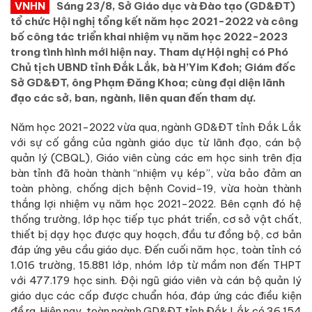
VNHN
Sáng 23/8, Sở Giáo dục và Đào tạo (GD&ĐT)
tổ chức Hội nghị tổng kết năm học 2021-2022 và công
bố công tác triển khai nhiệm vụ năm học 2022-2023
trong tình hình mới hiện nay. Tham dự Hội nghị có Phó
Chủ tịch UBND tỉnh Đắk Lắk, bà H’Yim Kđoh; Giám đốc
Sở GD&ĐT, ông Phạm Đăng Khoa; cùng đại diện lãnh
đạo các sở, ban, ngành, liên quan đến tham dự.
Năm học 2021-2022 vừa qua, ngành GD&ĐT tỉnh Đắk Lắk
với sự cố gắng của ngành giáo dục từ lãnh đạo, cán bộ
quản lý (CBQL), Giáo viên cùng các em học sinh trên địa
bàn tỉnh đã hoàn thành “nhiệm vụ kép”, vừa bảo đảm an
toàn phòng, chống dịch bệnh Covid-19, vừa hoàn thành
thắng lợi nhiệm vụ năm học 2021-2022. Bên cạnh đó hệ
thống trường, lớp học tiếp tục phát triển, cơ sở vật chất,
thiết bị dạy học được quy hoạch, đầu tư đồng bộ, cơ bản
đáp ứng yêu cầu giáo dục. Đến cuối năm học, toàn tỉnh có
1.016 trường, 15.881 lớp, nhóm lớp từ mầm non đến THPT
với 477.179 học sinh. Đội ngũ giáo viên và cán bộ quản lý
giáo dục các cấp được chuẩn hóa, đáp ứng các điều kiện
đề ra. Hiện nay, toàn ngành GD&ĐT tỉnh Đắk Lắk có 36.154