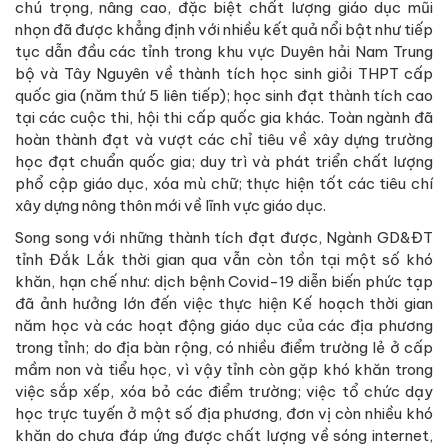
chú trọng, nâng cao, đặc biệt chất lượng giáo dục mũi
nhọn đã được khẳng định với nhiều kết quả nổi bật như tiếp
tục dẫn đầu các tỉnh trong khu vực Duyên hải Nam Trung
bộ và Tây Nguyên về thành tích học sinh giỏi THPT cấp
quốc gia (năm thứ 5 liên tiếp); học sinh đạt thành tích cao
tại các cuộc thi, hội thi cấp quốc gia khác. Toàn ngành đã
hoàn thành đạt và vượt các chỉ tiêu về xây dựng trường
học đạt chuẩn quốc gia; duy trì và phát triển chất lượng
phổ cập giáo dục, xóa mù chữ; thực hiện tốt các tiêu chí
xây dựng nông thôn mới về lĩnh vực giáo dục.
Song song với những thành tích đạt được, Ngành GD&ĐT
tỉnh Đắk Lắk thời gian qua vẫn còn tồn tại một số khó
khăn, hạn chế như: dịch bệnh Covid-19 diễn biến phức tạp
đã ảnh hưởng lớn đến việc thực hiện Kế hoạch thời gian
năm học và các hoạt động giáo dục của các địa phương
trong tỉnh; do địa bàn rộng, có nhiều điểm trường lẻ ở cấp
mầm non và tiểu học, vì vậy tỉnh còn gặp khó khăn trong
việc sắp xếp, xóa bỏ các điểm trường; việc tổ chức dạy
học trực tuyến ở một số địa phương, đơn vị còn nhiều khó
khăn do chưa đáp ứng được chất lượng về sóng internet,