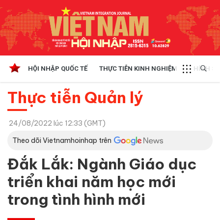
HỘI NHẬP QUỐC TẾ
THỰC TIỄN KINH NGHIỆM
CHÍNH SÁ
Thực tiễn Quản lý
24/08/2022 lúc 12:33 (GMT)
Theo dõi Vietnamhoinhap trên
Đắk Lắk: Ngành Giáo dục
triển khai năm học mới
trong tình hình mới