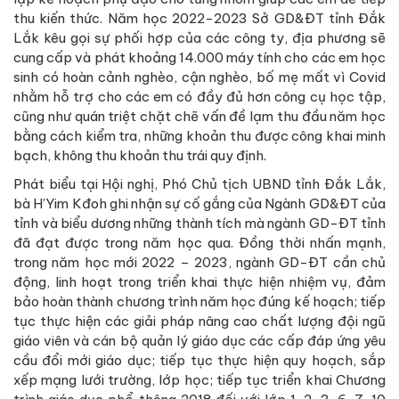
thu kiến thức. Năm học 2022-2023 Sở GD&ĐT tỉnh Đắk
Lắk kêu gọi sự phối hợp của các công ty, địa phương sẽ
cung cấp và phát khoảng 14.000 máy tính cho các em học
sinh có hoàn cảnh nghèo, cận nghèo, bố mẹ mất vì Covid
nhằm hỗ trợ cho các em có đầy đủ hơn công cụ học tập,
cũng như quán triệt chặt chẽ vấn đề lạm thu đầu năm học
bằng cách kiểm tra, những khoản thu được công khai minh
bạch, không thu khoản thu trái quy định.
Phát biểu tại Hội nghị, Phó Chủ tịch UBND tỉnh Đắk Lắk,
bà H’Yim Kđoh ghi nhận sự cố gắng của Ngành GD&ĐT của
tỉnh và biểu dương những thành tích mà ngành GD-ĐT tỉnh
đã đạt được trong năm học qua. Đồng thời nhấn mạnh,
trong năm học mới 2022 – 2023, ngành GD-ĐT cần chủ
động, linh hoạt trong triển khai thực hiện nhiệm vụ, đảm
bảo hoàn thành chương trình năm học đúng kế hoạch; tiếp
tục thực hiện các giải pháp nâng cao chất lượng đội ngũ
giáo viên và cán bộ quản lý giáo dục các cấp đáp ứng yêu
cầu đổi mới giáo dục; tiếp tục thực hiện quy hoạch, sắp
xếp mạng lưới trường, lớp học; tiếp tục triển khai Chương