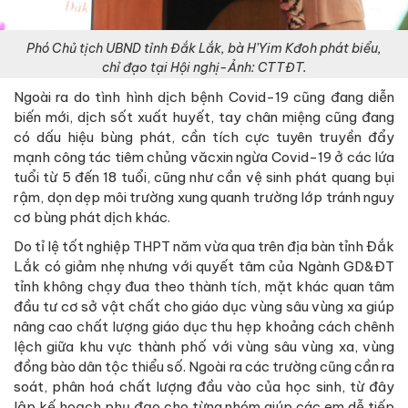
Phó Chủ tịch UBND tỉnh Đắk Lắk, bà H’Yim Kđoh phát biểu,
chỉ đạo tại Hội nghị-Ảnh: CTTĐT.
Ngoài ra do tình hình dịch bệnh Covid-19 cũng đang diễn
biến mới, dịch sốt xuất huyết, tay chân miệng cũng đang
có dấu hiệu bùng phát, cần tích cực tuyên truyền đẩy
mạnh công tác tiêm chủng văcxin ngừa Covid-19 ở các lứa
tuổi từ 5 đến 18 tuổi, cũng như cần vệ sinh phát quang bụi
rậm, dọn dẹp môi trường xung quanh trường lớp tránh nguy
cơ bùng phát dịch khác.
Do tỉ lệ tốt nghiệp THPT năm vừa qua trên địa bàn tỉnh Đắk
Lắk có giảm nhẹ nhưng với quyết tâm của Ngành GD&ĐT
tỉnh không chạy đua theo thành tích, mặt khác quan tâm
đầu tư cơ sở vật chất cho giáo dục vùng sâu vùng xa giúp
nâng cao chất lượng giáo dục thu hẹp khoảng cách chênh
lệch giữa khu vực thành phố với vùng sâu vùng xa, vùng
đồng bào dân tộc thiểu số. Ngoài ra các trường cũng cần ra
soát, phân hoá chất lượng đầu vào của học sinh, từ đây
lập kế hoạch phụ đạo cho từng nhóm giúp các em dễ tiếp