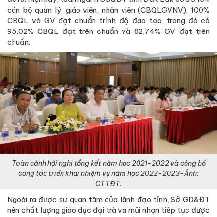
cán bộ quản lý, giáo viên, nhân viên (CBQLGVNV), 100%
CBQL và GV đạt chuẩn trình độ đào tạo, trong đó có
95,02% CBQL đạt trên chuẩn và 82,74% GV đạt trên
chuẩn.
Toàn cảnh hội nghị tổng kết năm học 2021-2022 và công bố
công tác triển khai nhiệm vụ năm học 2022-2023-Ảnh:
CTTĐT.
Ngoài ra được sư quan tâm của lãnh đạo tỉnh, Sở GD&ĐT
nên chất lượng giáo dục đại trà và mũi nhọn tiếp tục được