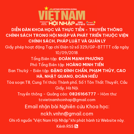
DIỄN ĐÀN KHOA HỌC VÀ THỰC TIỄN - TRUYỀN THÔNG
CHÍNH SÁCH TRONG HỘI NHẬP VÀ PHÁT TRIỂN THUỘC VIỆN
CHÍNH SÁCH, PHÁP LUẬT VÀ QUẢN LÝ
Giấy phép hoạt động Tạp chí Điện tử số 329/GP-BTTTT cấp ngày
10/09/2018.
Tổng Biên tập:
ĐOÀN MẠNH PHƯƠNG
Phó Tổng Biên tập:
HOÀNG MINH TIẾN
Ban Thư ký - Biên tập:
ĐẶNG ĐÌNH CHẤN, PHẠM THỦY, CAO
HÀ, NHẬT QUANG, ĐOÀN HIẾU
Tòa soạn:T8, Cung Trí thức Thành phố, Số 1 Tôn Thất Thuyết, Cầu
Giấy, Hà Nội.
Truyền thông - Quảng cáo:
0826166777
- Hòm thư:
tcvietnamhoinhap@gmail.com
Email nhận bài Nghiên cứu Khoa học:
nckh.vnhn@gmail.com
Ghi rõ nguồn "Việt Nam Hội Nhập" khi phát hành từ Website này.
Kênh RSS