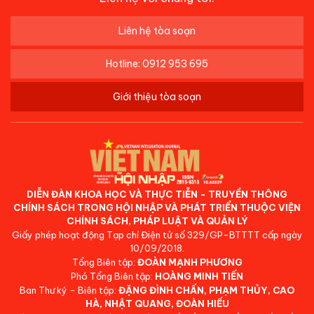
Liên hệ tòa soạn
Hotline: 0912 953 695
Giới thiệu tòa soạn
DIỄN ĐÀN KHOA HỌC VÀ THỰC TIỄN - TRUYỀN THÔNG
CHÍNH SÁCH TRONG HỘI NHẬP VÀ PHÁT TRIỂN THUỘC VIỆN
CHÍNH SÁCH, PHÁP LUẬT VÀ QUẢN LÝ
Giấy phép hoạt động Tạp chí Điện tử số 329/GP-BTTTT cấp ngày
10/09/2018.
Tổng Biên tập:
ĐOÀN MẠNH PHƯƠNG
Phó Tổng Biên tập:
HOÀNG MINH TIẾN
Ban Thư ký - Biên tập:
ĐẶNG ĐÌNH CHẤN, PHẠM THỦY, CAO
HÀ, NHẬT QUANG, ĐOÀN HIẾU