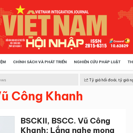
IỆM
CHÍNH SÁCH VÀ PHÁT TRIỂN
NGHIÊN CỨU PHÁP LUẬT
TH
HÓA XÃ HỘI
CHÍNH SÁCH
ews
Tỷ giá hối đoái, tỷ giá n
Vũ Công Khanh
 TIỄN QUẢN LÝ
VIỆT NAM ĐIỂM ĐẾN
BSCKII, BSCC. Vũ Công
Khanh: Lắng nghe mong