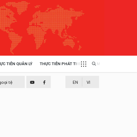
ỰC TIỄN QUẢN LÝ
THỰC TIỄN PHÁT TRIỂN
MULTIMEDIA
TÀI NGUYÊN - MÔI TRƯỜNG
goại tệ
EN
VI
THỰC TIỄN - KINH NGHIỆM