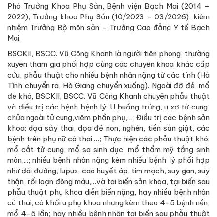
Phó Trưởng Khoa Phụ Sản, Bệnh viện Bạch Mai (2014 –
2022); Trưởng khoa Phụ Sản (10/2023 - 03/2026); kiêm
nhiệm Trưởng Bộ môn sản – Trường Cao đẳng Y tế Bạch
Mai.
BSCKII, BSCC. Vũ Công Khanh là người tiên phong, thường
xuyên tham gia phối hợp cùng các chuyên khoa khác cấp
cứu, phẫu thuật cho nhiều bệnh nhân nặng từ các tỉnh (Hà
Tĩnh chuyển ra, Hà Giang chuyển xuống). Ngoài đỡ đẻ, mổ
đẻ khó, BSCKII, BSCC. Vũ Công Khanh chuyên phẫu thuật
và điều trị các bệnh bệnh lý: U buồng trứng, u xơ tử cung,
chửa ngoài tử cung,viêm phần phụ,…; Điều trị các bệnh sản
khoa: dọa sảy thai, dọa đẻ non, nghén, tiền sản giật, các
bệnh trên phụ nữ có thai,…; Thực hiện các phẫu thuật khó:
mổ cắt tử cung, mổ sa sinh dục, mổ thẩm mỹ tầng sinh
môn,...; nhiều bệnh nhân nặng kèm nhiều bệnh lý phối hợp
như đái đường, lupus, cao huyết áp, tim mạch, suy gan, suy
thận, rối loạn đông máu,…và tai biến sản khoa, tại biến sau
phẫu thuật phụ khoa diễn biến nặng, hay nhiều bệnh nhân
có thai, có khối u phụ khoa nhưng kèm theo 4-5 bệnh nền,
mổ 4-5 lần; hay nhiều bệnh nhân tai biến sau phẫu thuật