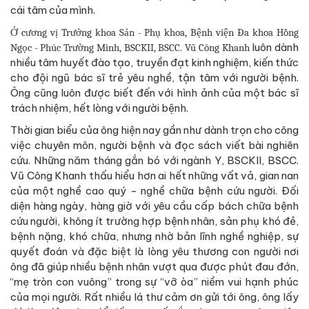
cái tâm của mình.
Ở cương vị Trưởng khoa Sản - Phụ khoa, Bệnh viện Đa khoa Hồng
luôn dành
Ngọc - Phúc Trường Minh, BSCKII, BSCC. Vũ Công Khanh
nhiều tâm huyết đào tạo, truyền đạt kinh nghiệm, kiến thức
cho đội ngũ bác sĩ trẻ yêu nghề, tận tâm với người bệnh.
Ông cũng luôn được biết đến với hình ảnh của một bác sĩ
trách nhiệm, hết lòng với người bệnh.
Thời gian biểu của ông hiện nay gần như dành trọn cho công
việc chuyên môn, người bệnh và đọc sách viết bài nghiên
cứu. Những năm tháng gắn bó với ngành Y, BSCKII, BSCC.
Vũ Công Khanh thấu hiểu hơn ai hết những vất vả, gian nan
của một nghề cao quý - nghề chữa bệnh cứu người. Đối
diện hàng ngày, hàng giờ với yêu cầu cấp bách chữa bệnh
cứu người, không ít trường hợp bệnh nhân, sản phụ khó đẻ,
bệnh nặng, khó chữa, nhưng nhờ bản lĩnh nghề nghiệp, sự
quyết đoán và đặc biệt là lòng yêu thương con người nơi
ông đã giúp nhiều bệnh nhân vượt qua được phút đau đớn,
“mẹ tròn con vuông” trong sự “vỡ òa” niềm vui hạnh phúc
của mọi người. Rất nhiều lá thư cảm ơn gửi tới ông, ông lấy