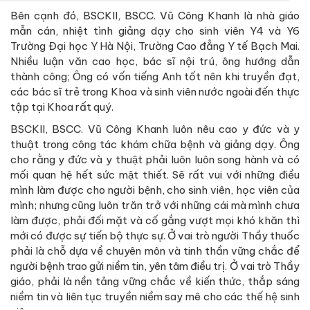
Bên cạnh đó, BSCKII, BSCC. Vũ Công Khanh là nhà giáo
mẫn cán, nhiệt tình giảng dạy cho sinh viên Y4 và Y6
Trường Đại học Y Hà Nội, Trường Cao đẳng Y tế Bạch Mai.
Nhiều luận văn cao học, bác sĩ nội trú, ông hướng dẫn
thành công; Ông có vốn tiếng Anh tốt nên khi truyền đạt,
các bác sĩ trẻ trong Khoa và sinh viên nước ngoài đến thực
tập tại Khoa rất quý.
BSCKII, BSCC. Vũ Công Khanh luôn nêu cao y đức và y
thuật trong công tác khám chữa bệnh và giảng dạy. Ông
cho rằng y đức và y thuật phải luôn luôn song hành và có
mối quan hệ hết sức mật thiết. Sẽ rất vui với những điều
mình làm được cho người bệnh, cho sinh viên, học viên của
mình; nhưng cũng luôn trăn trở với những cái mà mình chưa
làm được, phải đối mặt và cố gắng vượt mọi khó khăn thì
mới có được sự tiến bộ thực sự. Ở vai trò người Thầy thuốc
phải là chỗ dựa về chuyên môn và tinh thần vững chắc để
người bệnh trao gửi niềm tin, yên tâm điều trị. Ở vai trò Thầy
giáo, phải là nền tảng vững chắc về kiến thức, thắp sáng
niềm tin và liên tục truyền niềm say mê cho các thế hệ sinh