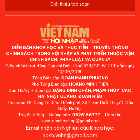
Giới thiệu tòa soạn
DIỄN ĐÀN KHOA HỌC VÀ THỰC TIỄN - TRUYỀN THÔNG
CHÍNH SÁCH TRONG HỘI NHẬP VÀ PHÁT TRIỂN THUỘC VIỆN
CHÍNH SÁCH, PHÁP LUẬT VÀ QUẢN LÝ
Giấy phép hoạt động Tạp chí Điện tử số 329/GP-BTTTT cấp ngày
10/09/2018.
Tổng Biên tập:
ĐOÀN MẠNH PHƯƠNG
Phó Tổng Biên tập:
HOÀNG MINH TIẾN
Ban Thư ký - Biên tập:
ĐẶNG ĐÌNH CHẤN, PHẠM THỦY, CAO
HÀ, NHẬT QUANG, ĐOÀN HIẾU
Tòa soạn:T8, Cung Trí thức Thành phố, Số 1 Tôn Thất Thuyết, Cầu
Giấy, Hà Nội.
Truyền thông - Quảng cáo:
0826166777
- Hòm thư:
tcvietnamhoinhap@gmail.com
Email nhận bài Nghiên cứu Khoa học:
nckh.vnhn@gmail.com