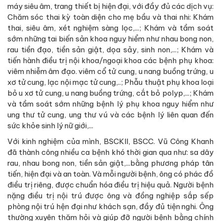
máy siêu âm, trang thiết bị hiện đại, với đầy đủ các dịch vụ:
Chăm sóc thai kỳ toàn diện cho mẹ bầu và thai nhi: Khám
thai, siêu âm, xét nghiệm sàng lọc,...; Khám và tầm soát
sớm những tai biến sản khoa nguy hiểm như nhau bong non,
rau tiền đạo, tiền sản giật, dọa sảy, sinh non,...; Khám và
tiến hành điều trị nội khoa/ngoại khoa các bệnh phụ khoa:
viêm nhiễm âm đạo. viêm cổ tử cung, u nang buồng trứng, u
xơ tử cung, lạc nội mạc tử cung,..; Phẫu thuật phụ khoa loại
bỏ u xơ tử cung, u nang buồng trứng, cắt bỏ polyp,...; Khám
và tầm soát sớm những bệnh lý phụ khoa nguy hiểm như
ung thư tử cung, ung thư vú và các bệnh lý liên quan đến
sức khỏe sinh lý nữ giới,...
Với kinh nghiệm của mình, BSCKII, BSCC. Vũ Công Khanh
đã thành công nhiều ca bệnh khó thời gian qua như: sa dây
rau, nhau bong non, tiền sản giật,...bằng phương pháp tân
tiến, hiện đại và an toàn. Và mỗi người bệnh, ông có phác đồ
điều trị riêng, được chuẩn hóa điều trị hiệu quả. Người bệnh
nặng điều trị nội trú được ông và đồng nghiệp sắp sếp
phòng nội trú hện đại như khách sạn, đầy đủ tiện nghi. Ông
thường xuyên thăm hỏi và giúp đỡ người bệnh bằng chính