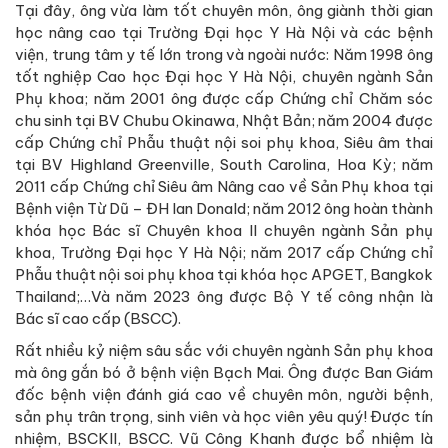
Tại đây, ông vừa làm tốt chuyên môn, ông giành thời gian
học nâng cao tại Trường Đại học Y Hà Nội và các bệnh
viện, trung tâm y tế lớn trong và ngoài nước: Năm 1998 ông
tốt nghiệp Cao học Đại học Y Hà Nội, chuyên ngành Sản
Phụ khoa; năm 2001 ông được cấp Chứng chỉ Chăm sóc
chu sinh tại BV Chubu Okinawa, Nhật Bản; năm 2004 được
cấp Chứng chỉ Phẫu thuật nội soi phụ khoa, Siêu âm thai
tại BV Highland Greenville, South Carolina, Hoa Kỳ; năm
2011 cấp Chứng chỉ Siêu âm Nâng cao về Sản Phụ khoa tại
Bệnh viện Từ Dũ – ĐH Ian Donald; năm 2012 ông hoàn thành
khóa học Bác sĩ Chuyên khoa II chuyên ngành Sản phụ
khoa, Trường Đại học Y Hà Nội; năm 2017 cấp Chứng chỉ
Phẫu thuật nội soi phụ khoa tại khóa học APGET, Bangkok
Thailand;…Và năm 2023 ông được Bộ Y tế công nhận là
Bác sĩ cao cấp (BSCC).
Rất nhiều kỷ niệm sâu sắc với chuyên ngành Sản phụ khoa
mà ông gắn bó ở bệnh viện Bạch Mai. Ông được Ban Giám
đốc bệnh viện đánh giá cao về chuyên môn, người bệnh,
sản phụ trân trọng, sinh viên và học viên yêu quý! Được tín
nhiệm, BSCKII, BSCC. Vũ Công Khanh được bổ nhiệm là