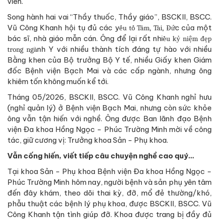
viên.
Song hành hai vai “Thầy thuốc, Thầy giáo”, BSCKII, BSCC.
Vũ Công Khanh hội tụ đủ các y
c của một
ếu tố Tâm, Tài, Đứ
bác sĩ, nhà giáo mẫn cán. Ông để lại rất nhi
ều kỷ niệm đẹp
nh Y với nhiều thành tích đáng tự hào với nhiều
trong ngà
Bằng khen của Bộ trưởng Bộ Y tế, nhiều Giấy khen Giám
đốc Bệnh viện Bạch Mai và các cấp ngành, nhưng ông
khiêm tốn không muốn kể tới.
Tháng 05/2026, BSCKII, BSCC. Vũ Công Khanh nghỉ hưu
(nghỉ quản lý) ở Bệnh viện Bạch Mai, nhưng còn sức khỏe
ông vẫn tận hiến với nghề. Ông được Ban lãnh đạo Bệnh
viện Đa khoa Hồng Ngọc - Phúc Trường Minh mời về công
tác, giữ cương vị: Trưởng khoa Sản - Phụ khoa.
Vẫn cống hiến, viết tiếp câu chuyện nghề cao quý…
Tại khoa Sản - Phụ khoa Bệnh viện Đa khoa Hồng Ngọc -
Phúc Trường Minh hôm nay, người bệnh và sản phụ yên tâm
đến đây khám, theo dõi thai kỳ, đỡ, mổ đẻ thường/khó,
phẫu thuật các bệnh lý phụ khoa, được BSCKII, BSCC. Vũ
Công Khanh tận tình giúp đỡ. Khoa được trang bị đầy đủ