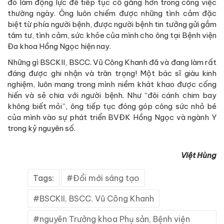
đó làm động lực để tiếp tục cố gắng hơn trong công việc
thường ngày. Ông luôn chiếm được những tình cảm đặc
biệt từ phía người bệnh, được người bệnh tin tưởng gửi gắm
tâm tư, tình cảm, sức khỏe của mình cho ông tại Bệnh viện
Đa khoa Hồng Ngọc hiện nay.
Những gì BSCKII, BSCC. Vũ Công Khanh đã và đang làm rất
đáng được ghi nhận và trân trọng! Một bác sĩ giàu kinh
nghiệm, luôn mang trong mình niềm khát khao được cống
hiến và sẻ chia với người bệnh. Như “đôi cánh chim bay
không biết mỏi”, ông tiếp tục đóng góp công sức nhỏ bé
của mình vào sự phát triển BVĐK Hồng Ngọc và ngành Y
trong kỷ nguyên số.
Việt Hùng
Tags:
Đổi mới sáng tạo
BSCKII, BSCC. Vũ Công Khanh
nguyên Trưởng khoa Phụ sản, Bệnh viện