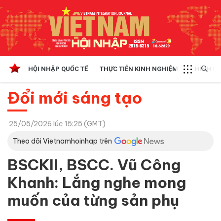
HỘI NHẬP QUỐC TẾ
THỰC TIỄN KINH NGHIỆM
CHÍNH SÁ
Đổi mới sáng tạo
25/05/2026 lúc 15:25 (GMT)
Theo dõi Vietnamhoinhap trên
BSCKII, BSCC. Vũ Công
Khanh: Lắng nghe mong
muốn của từng sản phụ