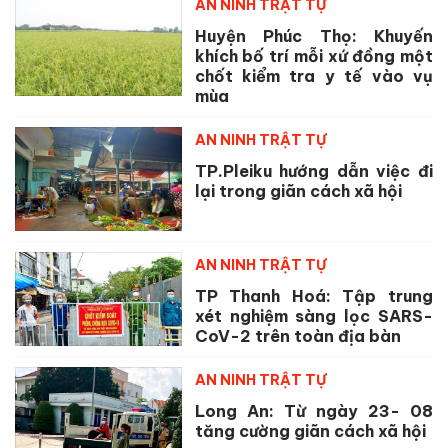
AN NINH TRẬT TỰ
Huyện Phúc Thọ: Khuyến
khích bố trí mỗi xứ đồng một
chốt kiểm tra y tế vào vụ
mùa
AN NINH TRẬT TỰ
TP.Pleiku hướng dẫn việc đi
lại trong giãn cách xã hội
AN NINH TRẬT TỰ
TP Thanh Hoá: Tập trung
xét nghiệm sàng lọc SARS-
CoV-2 trên toàn địa bàn
AN NINH TRẬT TỰ
Long An: Từ ngày 23- 08
tăng cường giãn cách xã hội