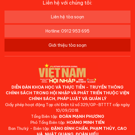
Liên hệ với chúng tôi:
Liên hệ tòa soạn
Hotline: 0912 953 695
Giới thiệu tòa soạn
DIỄN ĐÀN KHOA HỌC VÀ THỰC TIỄN - TRUYỀN THÔNG
CHÍNH SÁCH TRONG HỘI NHẬP VÀ PHÁT TRIỂN THUỘC VIỆN
CHÍNH SÁCH, PHÁP LUẬT VÀ QUẢN LÝ
Giấy phép hoạt động Tạp chí Điện tử số 329/GP-BTTTT cấp ngày
10/09/2018.
Tổng Biên tập:
ĐOÀN MẠNH PHƯƠNG
Phó Tổng Biên tập:
HOÀNG MINH TIẾN
Ban Thư ký - Biên tập:
ĐẶNG ĐÌNH CHẤN, PHẠM THỦY, CAO
HÀ, NHẬT QUANG, ĐOÀN HIẾU