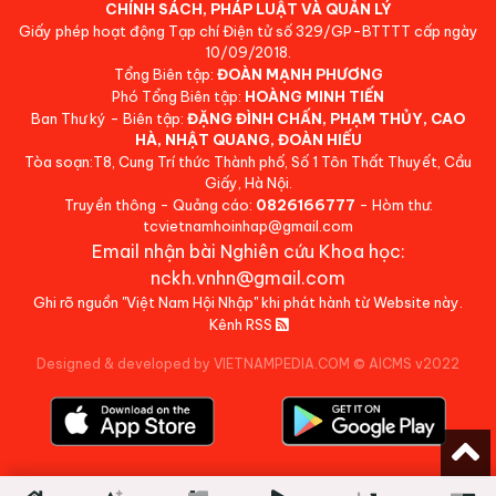
CHÍNH SÁCH, PHÁP LUẬT VÀ QUẢN LÝ
Giấy phép hoạt động Tạp chí Điện tử số 329/GP-BTTTT cấp ngày
10/09/2018.
Tổng Biên tập:
ĐOÀN MẠNH PHƯƠNG
Phó Tổng Biên tập:
HOÀNG MINH TIẾN
Ban Thư ký - Biên tập:
ĐẶNG ĐÌNH CHẤN, PHẠM THỦY, CAO
HÀ, NHẬT QUANG, ĐOÀN HIẾU
Tòa soạn:T8, Cung Trí thức Thành phố, Số 1 Tôn Thất Thuyết, Cầu
Giấy, Hà Nội.
Truyền thông - Quảng cáo:
0826166777
- Hòm thư:
tcvietnamhoinhap@gmail.com
Email nhận bài Nghiên cứu Khoa học:
nckh.vnhn@gmail.com
Ghi rõ nguồn "Việt Nam Hội Nhập" khi phát hành từ Website này.
Kênh RSS
Designed & developed by VIETNAMPEDIA.COM
©
AICMS v2022