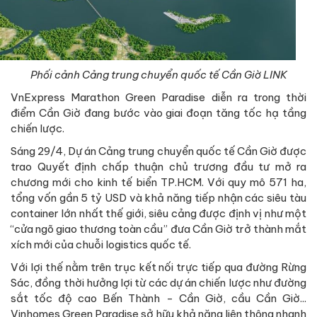
Phối cảnh Cảng trung chuyển quốc tế Cần Giờ LINK
VnExpress Marathon Green Paradise diễn ra trong thời
điểm Cần Giờ đang bước vào giai đoạn tăng tốc hạ tầng
chiến lược.
Sáng 29/4, Dự án Cảng trung chuyển quốc tế Cần Giờ được
trao Quyết định chấp thuận chủ trương đầu tư mở ra
chương mới cho kinh tế biển TP.HCM. Với quy mô 571 ha,
tổng vốn gần 5 tỷ USD và khả năng tiếp nhận các siêu tàu
container lớn nhất thế giới, siêu cảng được định vị như một
“cửa ngõ giao thương toàn cầu” đưa Cần Giờ trở thành mắt
xích mới của chuỗi logistics quốc tế.
Với lợi thế nằm trên trục kết nối trực tiếp qua đường Rừng
Sác, đồng thời hưởng lợi từ các dự án chiến lược như đường
sắt tốc độ cao Bến Thành - Cần Giờ, cầu Cần Giờ...
Vinhomes Green Paradise sở hữu khả năng liên thông nhanh