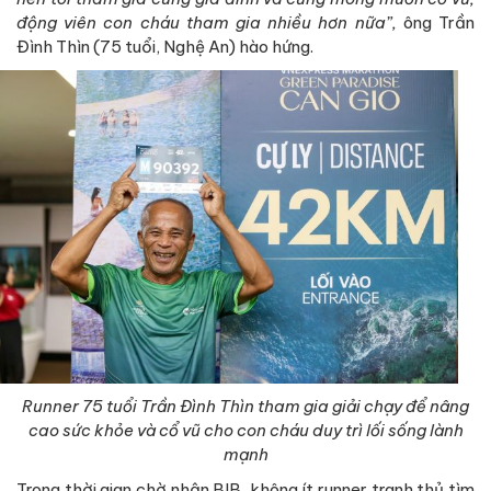
động viên con cháu tham gia nhiều hơn nữa”,
ông Trần
Đình Thìn (75 tuổi, Nghệ An) hào hứng.
Runner 75 tuổi Trần Đình Thìn tham gia giải chạy để nâng
cao sức khỏe và cổ vũ cho con cháu duy trì lối sống lành
mạnh
Trong thời gian chờ nhận BIB, không ít runner tranh thủ tìm