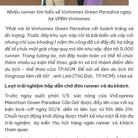
Nhiều runner tìm hiểu về Vinhomes Green Paradise ngay
tại VPBH Vinhomes
“Phải nói là Vinhomes Green Paradise rất hoành tráng và
ấn tượng. Trước đây khu vực này chỉ là bãi biển với cây cối
nhưng chỉ sau khoảng 1 năm thi công đã có đầy đủ hạ tầng
để tổ chức một giải chạy quy mô lớn như vậy, đón tới 5.000
runner. Trong tương lai, nơi đây hoàn toàn có thể tổ chức
thêm nhiều sự kiện thể thao, giải trí và trở thành điểm đến
du lịch – thể thao của TP.HCM. Để nói về làm du lịch thì
Vingroup làm rất tốt
”, anh Linh (Thủ Đức, TP.HCM), chia sẻ.
Loạt trải nghiệm hấp dẫn chờ đón runner và du khách
Trước ngày xuất phát 1/5, sức nóng của VnExpress
Marathon Green Paradise Cần Giờ được đẩy lên cao với sự
kiện kick-off ngày 30/4, diễn ra liên tục từ 10h đến 21h.
Chuỗi hoạt động khởi động được thiết kế như một lễ hội đa
trải nghiệm, dự kiến thu hút hàng ngàn runner và khách
tham quan.