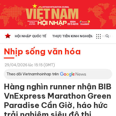
HỘI NHẬP QUỐC TẾ
THỰC TIỄN KINH NGHIỆM
CHÍNH SÁ
Nhịp sống văn hóa
29/04/2026 lúc 15:15 (GMT)
Theo dõi Vietnamhoinhap trên
Hàng nghìn runner nhận BIB
VnExpress Marathon Green
Paradise Cần Giờ, háo hức
trải nghiệm siêu đô thị