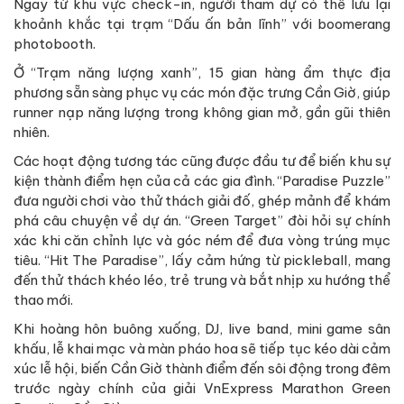
Ngay từ khu vực check-in, người tham dự có thể lưu lại
khoảnh khắc tại trạm “Dấu ấn bản lĩnh” với boomerang
photobooth.
Ở “Trạm năng lượng xanh”, 15 gian hàng ẩm thực địa
phương sẵn sàng phục vụ các món đặc trưng Cần Giờ, giúp
runner nạp năng lượng trong không gian mở, gần gũi thiên
nhiên.
Các hoạt động tương tác cũng được đầu tư để biến khu sự
kiện thành điểm hẹn của cả các gia đình. “Paradise Puzzle”
đưa người chơi vào thử thách giải đố, ghép mảnh để khám
phá câu chuyện về dự án. “Green Target” đòi hỏi sự chính
xác khi căn chỉnh lực và góc ném để đưa vòng trúng mục
tiêu. “Hit The Paradise”, lấy cảm hứng từ pickleball, mang
đến thử thách khéo léo, trẻ trung và bắt nhịp xu hướng thể
thao mới.
Khi hoàng hôn buông xuống, DJ, live band, mini game sân
khấu, lễ khai mạc và màn pháo hoa sẽ tiếp tục kéo dài cảm
xúc lễ hội, biến Cần Giờ thành điểm đến sôi động trong đêm
trước ngày chính của giải VnExpress Marathon Green