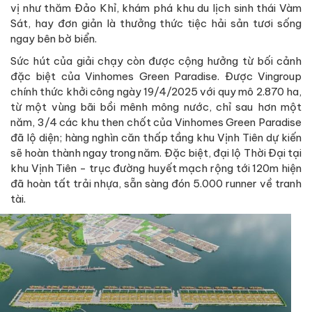
vị như thăm Đảo Khỉ, khám phá khu du lịch sinh thái Vàm
Sát, hay đơn giản là thưởng thức tiệc hải sản tươi sống
ngay bên bờ biển.
Sức hút của giải chạy còn được cộng hưởng từ bối cảnh
đặc biệt của Vinhomes Green Paradise. Được Vingroup
chính thức khởi công ngày 19/4/2025 với quy mô 2.870 ha,
từ một vùng bãi bồi mênh mông nước, chỉ sau hơn một
năm, 3/4 các khu then chốt của Vinhomes Green Paradise
đã lộ diện; hàng nghìn căn thấp tầng khu Vịnh Tiên dự kiến
sẽ hoàn thành ngay trong năm. Đặc biệt, đại lộ Thời Đại tại
khu Vịnh Tiên - trục đường huyết mạch rộng tới 120m hiện
đã hoàn tất trải nhựa, sẵn sàng đón 5.000 runner về tranh
tài.