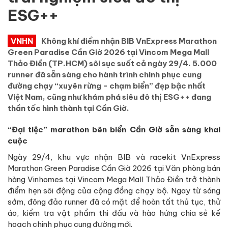
ESG++
VNHN
Không khí điểm nhận BIB VnExpress Marathon
Green Paradise Cần Giờ 2026 tại Vincom Mega Mall
Thảo Điền (TP.HCM) sôi sục suốt cả ngày 29/4. 5.000
runner đã sẵn sàng cho hành trình chinh phục cung
đường chạy “xuyên rừng - chạm biển” đẹp bậc nhất
Việt Nam, cũng như khám phá siêu đô thị ESG++ đang
thần tốc hình thành tại Cần Giờ.
“Đại tiệc” marathon bên biển Cần Giờ sẵn sàng khai
cuộc
Ngày 29/4, khu vực nhận BIB và racekit VnExpress
Marathon Green Paradise Cần Giờ 2026 tại Văn phòng bán
hàng Vinhomes tại Vincom Mega Mall Thảo Điền trở thành
điểm hẹn sôi động của cộng đồng chạy bộ. Ngay từ sáng
sớm, đông đảo runner đã có mặt để hoàn tất thủ tục, thử
áo, kiểm tra vật phẩm thi đấu và hào hứng chia sẻ kế
hoạch chinh phục cung đường mới.