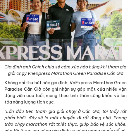
Gia đình anh Chính chia sẻ cảm xúc hào hứng khi tham gia
giải chạy Vnexpress Marathon Green Paradise Cần Giờ
Không chỉ thu hút các gia đình, VnExpress Marathon Green
Paradise Cần Giờ còn ghi nhận sự góp mặt của nhiều vận
động viên cao tuổi, mang theo tinh thần sống khỏe và lan
tỏa năng lượng tích cực.
“Lần đầu tiên tham gia giải chạy ở Cần Giờ, tôi thấy rất
phấn khởi, đây sẽ là một chuyến đi rất đáng nhớ. Phong
trào chạy marathon rất thiết thực, giúp bảo vệ sức khỏe,
nên tôi tham gia cùng gia đình và cũng mong muốn cổ vũ,