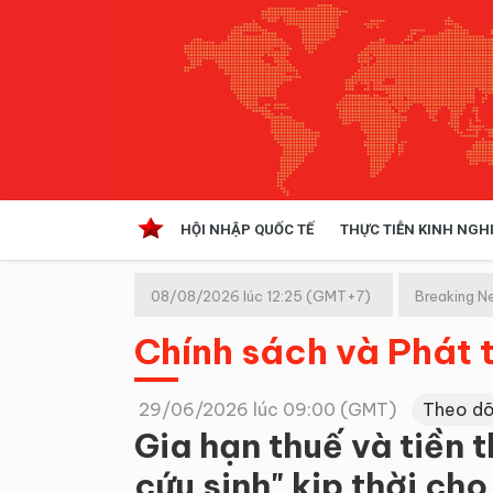
HỘI NHẬP QUỐC TẾ
THỰC TIỄN KINH NGH
HỘI NHẬP QUỐC TẾ
VĂN 
08/08/2026 lúc 12:25 (GMT+7)
Breaking N
Kinh tế hội nhập
Chính sách và Phát t
Doanh nghiệp
NGHIÊN CỨU PHÁP LUẬT
THỰC
29/06/2026 lúc 09:00 (GMT)
Theo dõ
Gia hạn thuế và tiền
cứu sinh" kịp thời ch