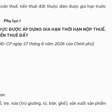
oản thuế, tiền thuê đất thuộc diện được gia hạn trước
Phụ lục I
VỰC ĐƯỢC ÁP DỤNG GIA HẠN THỜI HẠN NỘP THUẾ,
IỀN THUÊ ĐẤT
NĐ-CP ngày 27 tháng 6 năm 2026 của Chính phủ)
an.
 tre, nứa (trừ giường, tủ, bàn, ghế); sản xuất sản phẩm