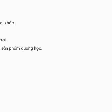
ại khác.
oại.
và sản phẩm quang học.