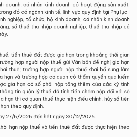
nh doanh, cá nhân kinh doanh có hoạt động sản xuất,
ong đó có ngành kinh tế, lĩnh vực quy định tại Phụ lục I
nh nghiệp, tổ chức, hộ kinh doanh, cá nhân kinh doanh
 tăng, số thuế thu nhập doanh nghiệp, thuế thu nhập cá
này.
thuế, tiền thuê đất được gia hạn trong khoảng thời gian
rường hợp người nộp thuế gửi Văn bản đề nghị gia hạn
hai thuế; trường hợp người nộp thuế khai bổ sung làm
gia hạn và trường hợp cơ quan có thẩm quyền qua kiểm
được gia hạn có số phải nộp tăng thêm của các kỳ tính
hông tin quản lý thuế đã tính tiền chậm nộp đối với số
a hạn thì cơ quan thuế thực hiện điều chỉnh, hủy số tiền
 hạn theo quy định.
 ngày 27/6/2026 đến hết ngày 30/12/2026.
 thời hạn nộp thuế và tiền thuê đất được thực hiện theo