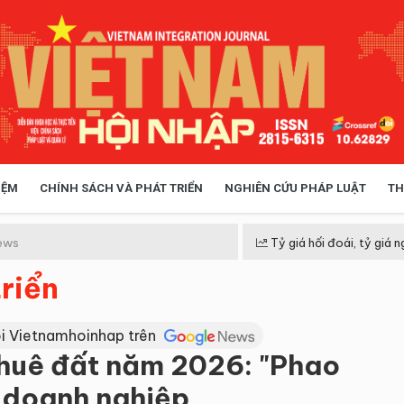
IỆM
CHÍNH SÁCH VÀ PHÁT TRIỂN
NGHIÊN CỨU PHÁP LUẬT
TH
HÓA XÃ HỘI
CHÍNH SÁCH
ews
Tỷ giá hối đoái, tỷ giá n
riển
 TIỄN QUẢN LÝ
VIỆT NAM ĐIỂM ĐẾN
i Vietnamhoinhap trên
 thuê đất năm 2026: "Phao
o doanh nghiệp