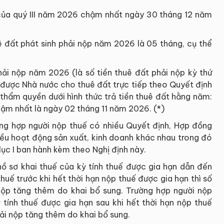
của quý III năm 2026 chậm nhất ngày 30 tháng 12 năm
uê đất phát sinh phải nộp năm 2026 là 05 tháng, cụ thể
hải nộp năm 2026 (là số tiền thuê đất phải nộp kỳ thứ
được Nhà nước cho thuê đất trực tiếp theo Quyết định
hẩm quyền dưới hình thức trả tiền thuê đất hằng năm:
hậm nhất là ngày 02 tháng 11 năm 2026. (*)
ường hợp người nộp thuế có nhiều Quyết định, Hợp đồng
iều hoạt động sản xuất, kinh doanh khác nhau trong đó
 lục I ban hành kèm theo Nghị định này.
hồ sơ khai thuế của kỳ tính thuế được gia hạn dẫn đến
huế trước khi hết thời hạn nộp thuế được gia hạn thì số
ộp tăng thêm do khai bổ sung. Trường hợp người nộp
 tính thuế được gia hạn sau khi hết thời hạn nộp thuế
ải nộp tăng thêm do khai bổ sung.