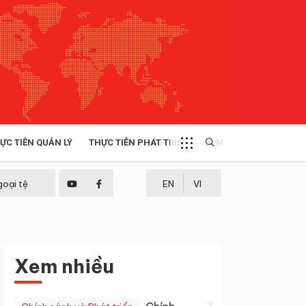
ỰC TIỄN QUẢN LÝ
THỰC TIỄN PHÁT TRIỂN
MULTIMEDIA
TÀI NGUYÊN - MÔI TRƯỜNG
goại tệ
EN
VI
THỰC TIỄN - KINH NGHIỆM
Xem nhiều