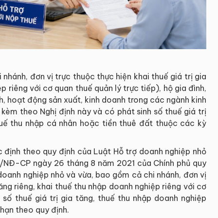
hánh, đơn vị trực thuộc thực hiện khai thuế giá trị gia
 riêng với cơ quan thuế quản lý trực tiếp), hộ gia đình,
h, hoạt động sản xuất, kinh doanh trong các ngành kinh
h kèm theo Nghị định này và có phát sinh số thuế giá trị
huế thu nhập cá nhân hoặc tiền thuê đất thuộc các kỳ
c định theo quy định của Luật Hỗ trợ doanh nghiệp nhỏ
1/NĐ-CP ngày 26 tháng 8 năm 2021 của Chính phủ quy
 doanh nghiệp nhỏ và vừa, bao gồm cả chi nhánh, đơn vị
tăng riêng, khai thuế thu nhập doanh nghiệp riêng với cơ
h số thuế giá trị gia tăng, thuế thu nhập doanh nghiệp
hạn theo quy định.