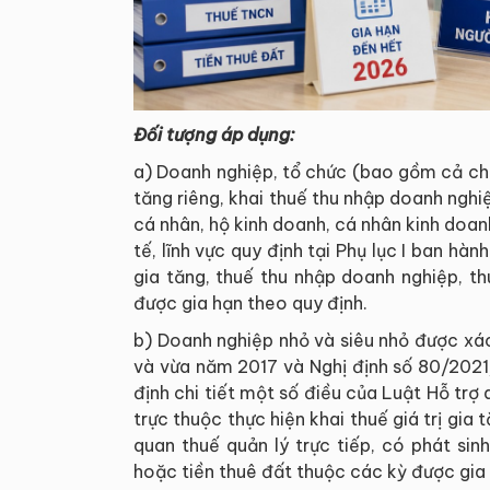
Đối tượng áp dụng:
a) Doanh nghiệp, tổ chức (bao gồm cả chi n
tăng riêng, khai thuế thu nhập doanh nghiệp
cá nhân, hộ kinh doanh, cá nhân kinh doan
tế, lĩnh vực quy định tại Phụ lục I ban hàn
gia tăng, thuế thu nhập doanh nghiệp, t
được gia hạn theo quy định.
b) Doanh nghiệp nhỏ và siêu nhỏ được xá
và vừa năm 2017 và Nghị định số 80/202
định chi tiết một số điều của Luật Hỗ trợ
trực thuộc thực hiện khai thuế giá trị gia 
quan thuế quản lý trực tiếp, có phát sin
hoặc tiền thuê đất thuộc các kỳ được gia 