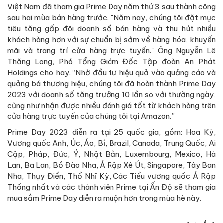
Việt Nam đã tham gia Prime Day năm thứ 3 sau thành công
sau hai mùa bán hàng trước. "Năm nay, chúng tôi đặt mục
tiêu tăng gấp đôi doanh số bán hàng và thu hút nhiều
khách hàng hơn với sự chuẩn bị sớm về hàng hóa, khuyến
mãi và trang trí cửa hàng trực tuyến." Ông Nguyễn Lê
Thăng Long, Phó Tổng Giám Đốc Tập đoàn An Phát
Holdings cho hay. “Nhờ đầu tư hiệu quả vào quảng cáo và
quảng bá thương hiệu, chúng tôi đã hoàn thành Prime Day
2023 với doanh số tăng trưởng 10 lần so với thường ngày,
cũng như nhận được nhiều đánh giá tốt từ khách hàng trên
cửa hàng trực tuyến của chúng tôi tại Amazon.”
Prime Day 2023 diễn ra tại 25 quốc gia, gồm: Hoa Kỳ,
Vương quốc Anh, Úc, Áo, Bỉ, Brazil, Canada, Trung Quốc, Ai
Cập, Pháp, Đức, Ý, Nhật Bản, Luxembourg, Mexico, Hà
Lan, Ba Lan, Bồ Đào Nha, Ả Rập Xê Út, Singapore, Tây Ban
Nha, Thụy Điển, Thổ Nhĩ Kỳ, Các Tiểu vương quốc Ả Rập
Thống nhất và các thành viên Prime tại Ấn Độ sẽ tham gia
mua sắm Prime Day diễn ra muộn hơn trong mùa hè này.