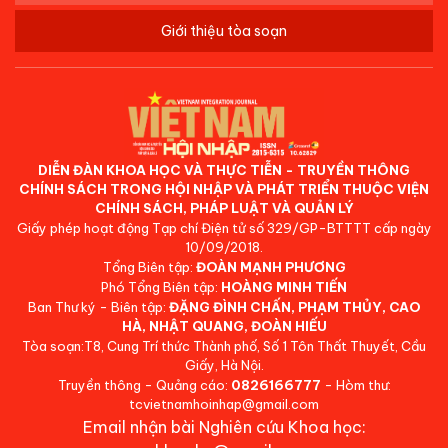
Giới thiệu tòa soạn
DIỄN ĐÀN KHOA HỌC VÀ THỰC TIỄN - TRUYỀN THÔNG
CHÍNH SÁCH TRONG HỘI NHẬP VÀ PHÁT TRIỂN THUỘC VIỆN
CHÍNH SÁCH, PHÁP LUẬT VÀ QUẢN LÝ
Giấy phép hoạt động Tạp chí Điện tử số 329/GP-BTTTT cấp ngày
10/09/2018.
Tổng Biên tập:
ĐOÀN MẠNH PHƯƠNG
Phó Tổng Biên tập:
HOÀNG MINH TIẾN
Ban Thư ký - Biên tập:
ĐẶNG ĐÌNH CHẤN, PHẠM THỦY, CAO
HÀ, NHẬT QUANG, ĐOÀN HIẾU
Tòa soạn:T8, Cung Trí thức Thành phố, Số 1 Tôn Thất Thuyết, Cầu
Giấy, Hà Nội.
Truyền thông - Quảng cáo:
0826166777
- Hòm thư:
tcvietnamhoinhap@gmail.com
Email nhận bài Nghiên cứu Khoa học: