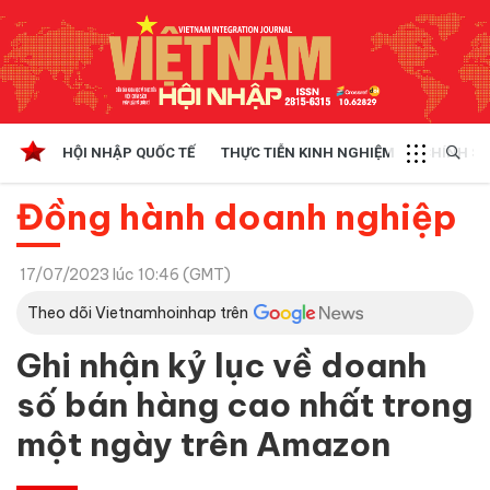
HỘI NHẬP QUỐC TẾ
THỰC TIỄN KINH NGHIỆM
CHÍNH SÁ
Đồng hành doanh nghiệp
17/07/2023 lúc 10:46 (GMT)
Theo dõi Vietnamhoinhap trên
Ghi nhận kỷ lục về doanh
số bán hàng cao nhất trong
một ngày trên Amazon