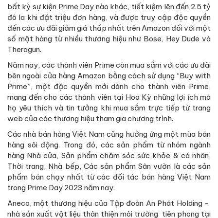
bất kỳ sự kiện Prime Day nào khác, tiết kiệm lên đến 2.5 tỷ
đô la khi đặt triệu đơn hàng, và được truy cập độc quyền
đến các ưu đãi giảm giá thấp nhất trên Amazon đối với một
số mặt hàng từ nhiều thương hiệu như Bose, Hey Dude và
Theragun.
Năm nay, các thành viên Prime còn mua sắm với các ưu đãi
bên ngoài cửa hàng Amazon bằng cách sử dụng “Buy with
Prime”, một đặc quyền mới dành cho thành viên Prime,
mang đến cho các thành viên tại Hoa Kỳ những lợi ích mà
họ yêu thích và tin tưởng khi mua sắm trực tiếp từ trang
web của các thương hiệu tham gia chương trình.
Các nhà bán hàng Việt Nam cũng hưởng ứng một mùa bán
hàng sôi động. Trong đó, các sản phẩm từ nhóm ngành
hàng Nhà cửa, Sản phẩm chăm sóc sức khỏe & cá nhân,
Thời trang, Nhà bếp, Các sản phẩm Sân vườn là các sản
phẩm bán chạy nhất từ các đối tác bán hàng Việt Nam
trong Prime Day 2023 năm nay.
Aneco, một thương hiệu của Tập đoàn An Phát Holding -
nhà sản xuất vật liệu thân thiện môi trường tiên phong tại