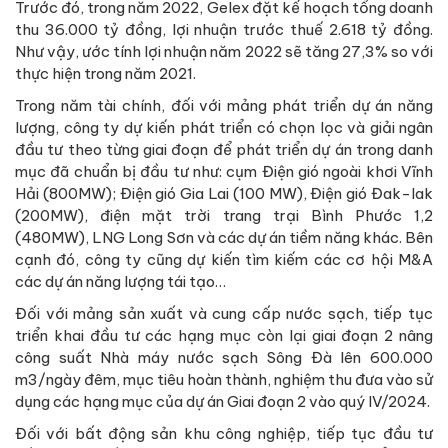
Trước đó, trong năm 2022, Gelex đặt kế hoạch tổng doanh
thu 36.000 tỷ đồng, lợi nhuận trước thuế 2.618 tỷ đồng.
Như vậy, ước tính lợi nhuận năm 2022 sẽ tăng 27,3% so với
thực hiện trong năm 2021.
Trong năm tài chính, đối với mảng phát triển dự án năng
lượng, công ty dự kiến phát triển có chọn lọc và giải ngân
đầu tư theo từng giai đoạn để phát triển dự án trong danh
mục đã chuẩn bị đầu tư như: cụm Điện gió ngoài khơi Vĩnh
Hải (800MW); Điện gió Gia Lai (100 MW), Điện gió Đak-lak
(200MW), điện mặt trời trang trại Bình Phước 1,2
(480MW), LNG Long Sơn và các dự án tiềm năng khác. Bên
cạnh đó, công ty cũng dự kiến tìm kiếm các cơ hội M&A
các dự án năng lượng tái tạo…
Đối với mảng sản xuất và cung cấp nước sạch, tiếp tục
triển khai đầu tư các hạng mục còn lại giai đoạn 2 nâng
công suất Nhà máy nước sạch Sông Đà lên 600.000
m3/ngày đêm, mục tiêu hoàn thành, nghiệm thu đưa vào sử
dụng các hạng mục của dự án Giai đoạn 2 vào quý IV/2024.
Đối với bất động sản khu công nghiệp, tiếp tục đầu tư