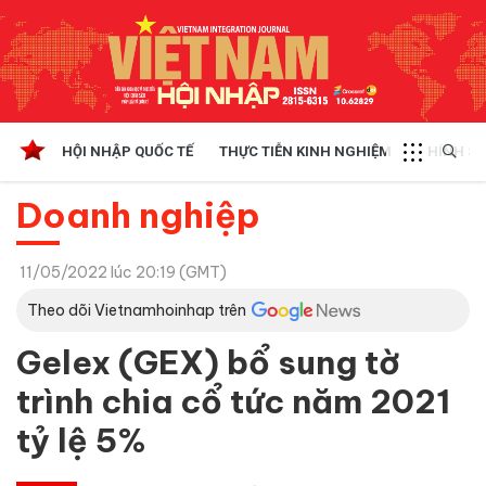
HỘI NHẬP QUỐC TẾ
THỰC TIỄN KINH NGHIỆM
CHÍNH SÁ
Doanh nghiệp
11/05/2022 lúc 20:19 (GMT)
Theo dõi Vietnamhoinhap trên
Gelex (GEX) bổ sung tờ
trình chia cổ tức năm 2021
tỷ lệ 5%