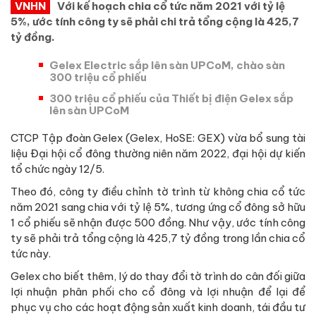
VNHN
Với kế hoạch chia cổ tức năm 2021 với tỷ lệ
5%, ước tính công ty sẽ phải chi trả tổng cộng là 425,7
tỷ đồng.
Gelex Electric sắp lên sàn UPCoM, chào sàn
300 triệu cổ phiếu
300 triệu cổ phiếu của Thiết bị điện Gelex sắp
lên sàn UPCoM
CTCP Tập đoàn Gelex (Gelex, HoSE: GEX) vừa bổ sung tài
liệu Đại hội cổ đông thường niên năm 2022, đại hội dự kiến
tổ chức ngày 12/5.
Theo đó, công ty điều chỉnh tờ trình từ không chia cổ tức
năm 2021 sang chia với tỷ lệ 5%, tương ứng cổ đông sở hữu
1 cổ phiếu sẽ nhận được 500 đồng. Như vậy, ước tính công
ty sẽ phải trả tổng cộng là 425,7 tỷ đồng trong lần chia cổ
tức này.
Gelex cho biết thêm, lý do thay đổi tờ trình do cân đối giữa
lợi nhuận phân phối cho cổ đông và lợi nhuận để lại để
phục vụ cho các hoạt động sản xuất kinh doanh, tái đầu tư