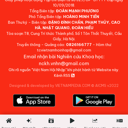
10/09/2018.
Tổng Biên tập:
ĐOÀN MẠNH PHƯƠNG
Phó Tổng Biên tập:
HOÀNG MINH TIẾN
Ban Thư ký - Biên tập:
ĐẶNG ĐÌNH CHẤN, PHẠM THỦY, CAO
HÀ, NHẬT QUANG, ĐOÀN HIẾU
Tòa soạn:T8, Cung Trí thức Thành phố, Số 1 Tôn Thất Thuyết, Cầu
Giấy, Hà Nội.
Truyền thông - Quảng cáo:
0826166777
- Hòm thư:
tcvietnamhoinhap@gmail.com
Email nhận bài Nghiên cứu Khoa học:
nckh.vnhn@gmail.com
Ghi rõ nguồn "Việt Nam Hội Nhập" khi phát hành từ Website này.
Kênh RSS
Designed & developed by VIETNAMPEDIA.COM
©
AICMS v2022