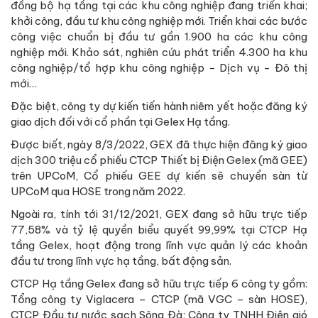
đồng bộ hạ tầng tại các khu công nghiệp đang triển khai;
khởi công, đầu tư khu công nghiệp mới. Triển khai các bước
công việc chuẩn bị đầu tư gần 1.900 ha các khu công
nghiệp mới. Khảo sát, nghiên cứu phát triển 4.300 ha khu
công nghiệp/tổ hợp khu công nghiệp - Dịch vụ - Đô thị
mới…
Đặc biệt, công ty dự kiến tiến hành niêm yết hoặc đăng ký
giao dịch đối với cổ phần tại Gelex Hạ tầng.
Được biết, ngày 8/3/2022, GEX đã thực hiện đăng ký giao
dịch 300 triệu cổ phiếu CTCP Thiết bị Điện Gelex (mã GEE)
trên UPCoM, Cổ phiếu GEE dự kiến sẽ chuyển sàn từ
UPCoM qua HOSE trong năm 2022.
Ngoài ra, tính tới 31/12/2021, GEX đang sở hữu trực tiếp
77,58% và tỷ lệ quyền biểu quyết 99,99% tại CTCP Hạ
tầng Gelex, hoạt động trong lĩnh vực quản lý các khoản
đầu tư trong lĩnh vực hạ tầng, bất động sản.
CTCP Hạ tầng Gelex đang sở hữu trực tiếp 6 công ty gồm:
Tổng công ty Viglacera – CTCP (mã VGC – sàn HOSE),
CTCP Đầu tư nước sạch Sông Đà; Công ty TNHH Điện gió