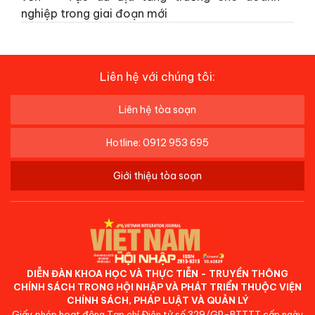
nghiệp trong giai đoạn mới
Liên hệ với chúng tôi:
Liên hệ tòa soạn
Hotline: 0912 953 695
Giới thiệu tòa soạn
DIỄN ĐÀN KHOA HỌC VÀ THỰC TIỄN - TRUYỀN THÔNG
CHÍNH SÁCH TRONG HỘI NHẬP VÀ PHÁT TRIỂN THUỘC VIỆN
CHÍNH SÁCH, PHÁP LUẬT VÀ QUẢN LÝ
Giấy phép hoạt động Tạp chí Điện tử số 329/GP-BTTTT cấp ngày