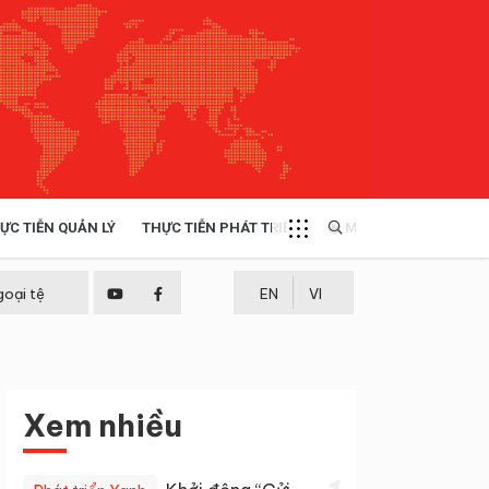
ỰC TIỄN QUẢN LÝ
THỰC TIỄN PHÁT TRIỂN
MULTIMEDIA
TÀI NGUYÊN - MÔI TRƯỜNG
goại tệ
EN
VI
THỰC TIỄN - KINH NGHIỆM
Xem nhiều