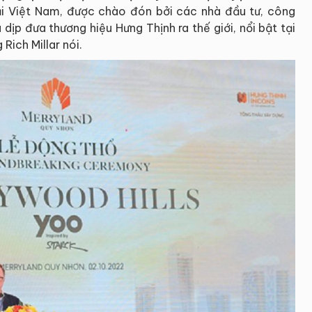
tại Việt Nam, được chào đón bởi các nhà đầu tư, công
dịp đưa thương hiệu Hưng Thịnh ra thế giới, nổi bật tại
Rich Millar nói.