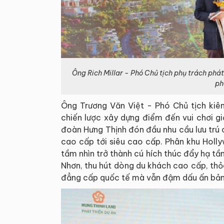
Ông Rich Millar - Phó Chủ tịch phụ trách phá
ph
Ông Trương Văn Việt - Phó Chủ tịch ki
chiến lược xây dựng điểm đến vui chơi giả
đoàn Hưng Thịnh đón đầu nhu cầu lưu trú
cao cấp tới siêu cao cấp. Phân khu Holl
tầm nhìn trở thành cú hích thúc đẩy hạ tầ
Nhơn, thu hút dòng du khách cao cấp, th
đẳng cấp quốc tế mà vẫn đậm dấu ấn bản 