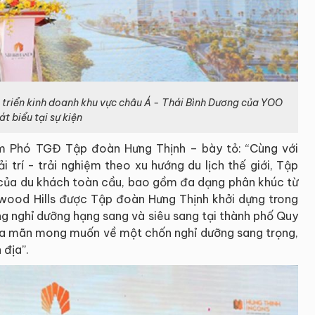
t triển kinh doanh khu vực châu Á - Thái Bình Dương của YOO
át biểu tại sự kiện
êm Phó TGĐ Tập đoàn Hưng Thịnh – bày tỏ: “Cùng với
i trí - trải nghiệm theo xu hướng du lịch thế giới, Tập
 của du khách toàn cầu, bao gồm đa dạng phân khúc từ
ywood Hills được Tập đoàn Hưng Thịnh khởi dựng trong
ng nghỉ dưỡng hạng sang và siêu sang tại thành phố Quy
ỏa mãn mong muốn về một chốn nghỉ dưỡng sang trọng,
địa”.