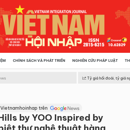
IỆM
CHÍNH SÁCH VÀ PHÁT TRIỂN
NGHIÊN CỨU PHÁP LUẬT
TH
HÓA XÃ HỘI
CHÍNH SÁCH
ews
Tỷ giá hối đoái, tỷ giá n
 TIỄN QUẢN LÝ
VIỆT NAM ĐIỂM ĐẾN
 Vietnamhoinhap trên
ills by YOO Inspired by
biệt thự nghệ thuật hàng