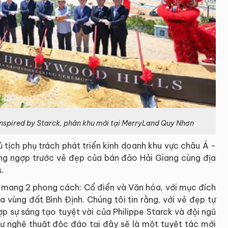
Inspired by Starck, phân khu mới tại MerryLand Quy Nhơn
ủ tịch phụ trách phát triển kinh doanh khu vực châu Á -
ng ngợp trước vẻ đẹp của bán đảo Hải Giang cùng địa
.
sẽ mang 2 phong cách: Cổ điển và Văn hóa, với mục đích
 vùng đất Bình Định. Chúng tôi tin rằng, với vẻ đẹp tự
ợp sự sáng tạo tuyệt vời của Philippe Starck và đội ngũ
hự nghệ thuật độc đáo tại đây sẽ là một tuyệt tác mới