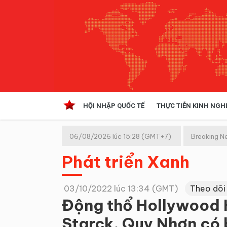
HỘI NHẬP QUỐC TẾ
THỰC TIỄN KINH NGH
HỘI NHẬP QUỐC TẾ
VĂN 
06/08/2026 lúc 15:28 (GMT+7)
Breaking N
Kinh tế hội nhập
Phát triển Xanh
Doanh nghiệp
NGHIÊN CỨU PHÁP LUẬT
THỰC
03/10/2022 lúc 13:34 (GMT)
Theo dõi
Động thổ Hollywood H
Starck, Quy Nhơn có 