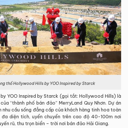
ộng thổ Hollywood Hills by YOO Inspired by Starck
y YOO Inspired by Starck (gọi tắt: Hollywood Hills) là
 của “thành phố bán đảo” MerryLand Quy Nhơn. Dự án
mãn nhu cầu sống đẳng cấp của khách hàng tinh hoa toàn
t đa diện tích, uyển chuyển trên cao độ 40-100m nơi
ến rũ, thu trọn biển – trời nơi bán đảo Hải Giang.