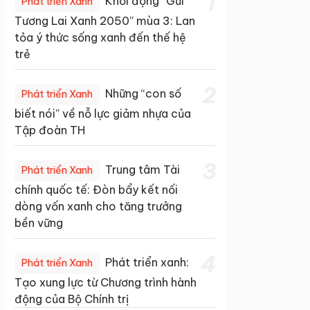
1
Khởi động “Gửi
Phát triển Xanh
Tương Lai Xanh 2050” mùa 3: Lan
tỏa ý thức sống xanh đến thế hệ
trẻ
2
Những “con số
Phát triển Xanh
biết nói” về nỗ lực giảm nhựa của
Tập đoàn TH
3
Trung tâm Tài
Phát triển Xanh
chính quốc tế: Đòn bẩy kết nối
dòng vốn xanh cho tăng trưởng
bền vững
4
Phát triển xanh:
Phát triển Xanh
Tạo xung lực từ Chương trình hành
động của Bộ Chính trị