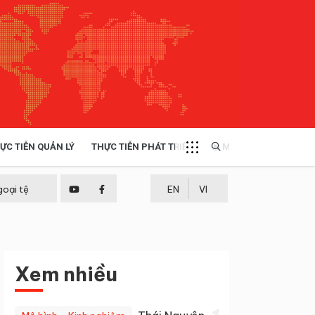
ỰC TIỄN QUẢN LÝ
THỰC TIỄN PHÁT TRIỂN
MULTIMEDIA
TÀI NGUYÊN - MÔI TRƯỜNG
goại tệ
EN
VI
THỰC TIỄN - KINH NGHIỆM
Xem nhiều