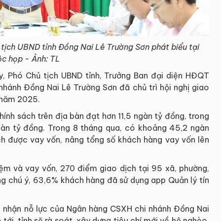
 tịch UBND tỉnh Đồng Nai Lê Trường Sơn phát biểu tại
ộc họp - Ảnh: TL
y, Phó Chủ tịch UBND tỉnh, Trưởng Ban đại diện HĐQT
nhánh Đồng Nai Lê Trường Sơn đã chủ trì hội nghị giao
 năm 2025.
ính sách trên địa bàn đạt hơn 11,5 ngàn tỷ đồng, trong
àn tỷ đồng. Trong 8 tháng qua, có khoảng 45,2 ngàn
ch được vay vốn, nâng tổng số khách hàng vay vốn lên
kiệm và vay vốn, 270 điểm giao dịch tại 95 xã, phường,
ng chú ý, 63,6% khách hàng đã sử dụng app Quản lý tín
i nhận nỗ lực của Ngân hàng CSXH chi nhánh Đồng Nai
 tới, tỉnh sẽ rà soát, xây dựng tiêu chí mới về hộ nghèo,