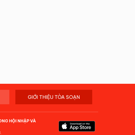
GIỚI THIỆU TÒA SOẠN
ONG HỘI NHẬP VÀ
.