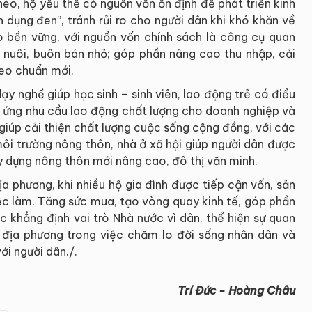
hèo, hộ yếu thế có nguồn vốn ổn định để phát triển kinh
n dụng đen”, tránh rủi ro cho người dân khi khó khăn về
o bền vững, với nguồn vốn chính sách là công cụ quan
n nuôi, buôn bán nhỏ; góp phần nâng cao thu nhập, cải
heo chuẩn mới.
ạy nghề giúp học sinh – sinh viên, lao động trẻ có điều
p ứng nhu cầu lao động chất lượng cho doanh nghiệp và
iúp cải thiện chất lượng cuộc sống cộng đồng, với các
môi trường nông thôn, nhà ở xã hội giúp người dân được
y dựng nông thôn mới nâng cao, đô thị văn minh.
a phương, khi nhiều hộ gia đình được tiếp cận vốn, sản
iệc làm. Tăng sức mua, tạo vòng quay kinh tế, góp phần
 khẳng định vai trò Nhà nước vì dân, thể hiện sự quan
địa phương trong việc chăm lo đời sống nhân dân và
ới người dân./.
Trí Đức - Hoàng Châu