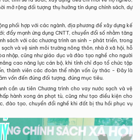
hời mở rộng đối tượng thụ hưởng tín dụng chính sách, dự
ng phối hợp với các ngành, địa phương để xây dựng kế
mới; đẩy mạnh ứng dụng CNTT, chuyển đổi số nhằm tăng
ính sách với các chương trình an sinh – phát triển, trong
 sạch và vệ sinh môi trường nông thôn, nhà ở xã hội, hỗ
hòa nhập, cũng như giáo dục và đào tạo nghề cho người
 nâng cao năng lực cán bộ, khi tỉnh chỉ đạo tổ chức tập
ốn, thành viên các đoàn thể nhận vốn ủy thác - Đây là
 đảm vốn đến đúng đối tượng, đúng mục tiêu.
nh cần ưu tiên Chương trình cho vay nước sạch và vệ
chấp hành xong án phạt tù, cũng như tạo điều kiện cho
c, đào tạo, chuyển đổi nghề khi đất bị thu hồi phục vụ