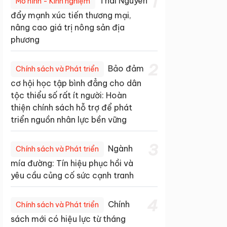
1
Thái Nguyên
Mô hình - Kinh nghiệm
đẩy mạnh xúc tiến thương mại,
nâng cao giá trị nông sản địa
phương
2
Bảo đảm
Chính sách và Phát triển
cơ hội học tập bình đẳng cho dân
tộc thiểu số rất ít người: Hoàn
thiện chính sách hỗ trợ để phát
triển nguồn nhân lực bền vững
3
Ngành
Chính sách và Phát triển
mía đường: Tín hiệu phục hồi và
yêu cầu củng cố sức cạnh tranh
4
Chính
Chính sách và Phát triển
sách mới có hiệu lực từ tháng