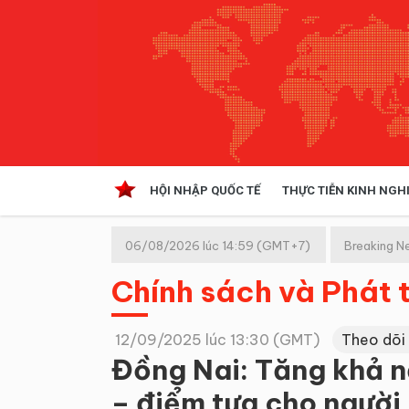
HỘI NHẬP QUỐC TẾ
THỰC TIỄN KINH NGH
HỘI NHẬP QUỐC TẾ
VĂN 
06/08/2026 lúc 14:59 (GMT+7)
Breaking N
Kinh tế hội nhập
Chính sách và Phát t
Doanh nghiệp
NGHIÊN CỨU PHÁP LUẬT
THỰC
12/09/2025 lúc 13:30 (GMT)
Theo dõi
Đồng Nai: Tăng khả n
– điểm tựa cho người 