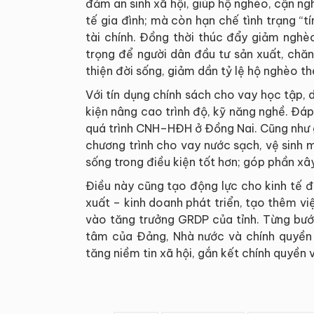
đảm an sinh xã hội, giúp hộ nghèo, cận ng
tế gia đình; mà còn hạn chế tình trạng “tí
tài chính. Đồng thời thúc đẩy giảm nghè
trọng để người dân đầu tư sản xuất, chă
thiện đời sống, giảm dần tỷ lệ hộ nghèo t
Với tín dụng chính sách cho vay học tập, d
kiện nâng cao trình độ, kỹ năng nghề. Đá
quá trình CNH–HĐH ở Đồng Nai. Cũng như g
chương trình cho vay nước sạch, vệ sinh 
sống trong điều kiện tốt hơn; góp phần xâ
Điều này cũng tạo động lực cho kinh tế đị
xuất – kinh doanh phát triển, tạo thêm v
vào tăng trưởng GRDP của tỉnh. Từng bước
tâm của Đảng, Nhà nước và chính quyền 
tăng niềm tin xã hội, gắn kết chính quyền v