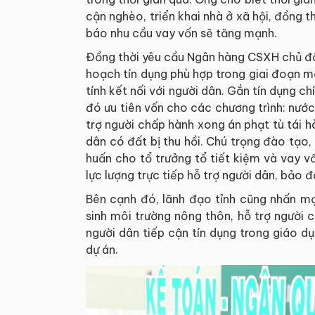
cận nghèo, triển khai nhà ở xã hội, đồng t
báo nhu cầu vay vốn sẽ tăng mạnh.
Đồng thời yêu cầu Ngân hàng CSXH chủ độ
hoạch tín dụng phù hợp trong giai đoạn 
tính kết nối với người dân. Gắn tín dụng ch
đó ưu tiên vốn cho các chương trình: nước
trợ người chấp hành xong án phạt tù tái 
dân có đất bị thu hồi. Chú trọng đào tạo,
huấn cho tổ trưởng tổ tiết kiệm và vay v
lực lượng trực tiếp hỗ trợ người dân, bảo
Bên cạnh đó, lãnh đạo tỉnh cũng nhấn mạ
sinh môi trường nông thôn, hỗ trợ người 
người dân tiếp cận tín dụng trong giáo dụ
dự án.