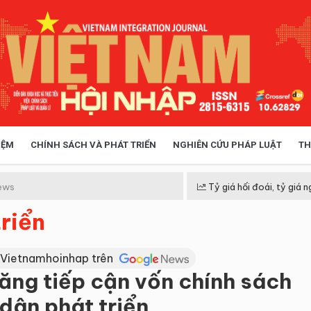
IỆM
CHÍNH SÁCH VÀ PHÁT TRIỂN
NGHIÊN CỨU PHÁP LUẬT
TH
HÓA XÃ HỘI
CHÍNH SÁCH
ews
Tỷ giá hối đoái, tỷ giá n
riển
 TIỄN QUẢN LÝ
VIỆT NAM ĐIỂM ĐẾN
 Vietnamhoinhap trên
ăng tiếp cận vốn chính sách
dân phát triển