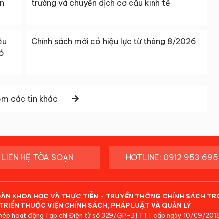
ền
trưởng và chuyển dịch cơ cấu kinh tế
ệu
Chính sách mới có hiệu lực từ tháng 8/2026
có
m các tin khác
LIÊN HỆ TÒA SOẠN
HOTLINE: 0912 953 695
ĐÀN KHOA HỌC VÀ THỰC TIỄN - TRUYỀN THÔNG CHÍNH SÁCH TR
TRIỂN THUỘC VIỆN CHÍNH SÁCH, PHÁP LUẬT VÀ QUẢN LÝ
hép hoạt động Tạp chí Điện tử số 329/GP-BTTTT cấp ngày 10/09/2018