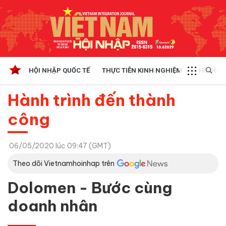
HỘI NHẬP QUỐC TẾ
THỰC TIỄN KINH NGHIỆM
CHÍNH SÁ
Hành trình đến thành
công
06/05/2020 lúc 09:47 (GMT)
Theo dõi Vietnamhoinhap trên
Dolomen - Bước cùng
doanh nhân