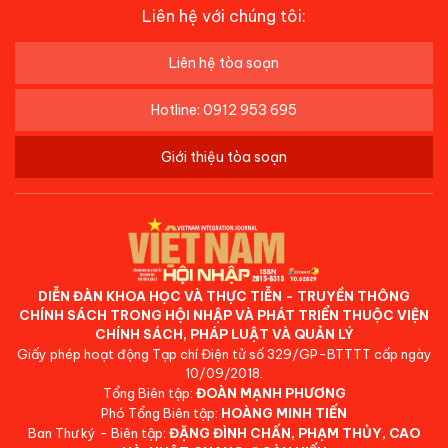
Liên hệ với chúng tôi:
Liên hệ tòa soạn
Hotline: 0912 953 695
Giới thiệu tòa soạn
DIỄN ĐÀN KHOA HỌC VÀ THỰC TIỄN - TRUYỀN THÔNG
CHÍNH SÁCH TRONG HỘI NHẬP VÀ PHÁT TRIỂN THUỘC VIỆN
CHÍNH SÁCH, PHÁP LUẬT VÀ QUẢN LÝ
Giấy phép hoạt động Tạp chí Điện tử số 329/GP-BTTTT cấp ngày
10/09/2018.
Tổng Biên tập:
ĐOÀN MẠNH PHƯƠNG
Phó Tổng Biên tập:
HOÀNG MINH TIẾN
Ban Thư ký - Biên tập:
ĐẶNG ĐÌNH CHẤN, PHẠM THỦY, CAO