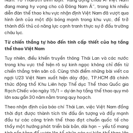
đang mang hy vọng cho cả Đông Nam Á”, trong khi nhiều
diễn đàn thể thao khu vực nhận định Việt Nam đã vượt qua
hình ảnh của một đội bóng mạnh trong khu vực, để trở
thành đối thủ có năng lực cạnh tranh thực sự ở đấu trường
châu lục.
Từ chiến thắng tự hào đến tính cấp thiết của hạ tầng
thể thao Việt Nam
Tuy nhiên, điều khiến truyền thông Thái Lan và các nước
trong khu vực thể hiện rõ sự kinh ngạc không chỉ đến từ
chiến thắng trên sân cỏ. Cùng thời điểm những bài viết ca
ngợi U23 Việt Nam xuất hiện dày đặc, TP.HCM đã chính
thức động thổ Khu Liên hợp Thể dục Thể thao Quốc gia
Rạch Chiếc vào ngày 15/1 – dự án hạ tầng thể thao quy mô
lớn sau gần 30 năm nằm trong quy hoạch.
Theo nhận định của báo chí Thái Lan, việc Việt Nam đồng
thời đạt được thành tích thi đấu ấn tượng và đẩy mạnh
đầu tư các công trình thể thao đạt chuẩn quốc tế cho
thấy một hướng phát triển bài bản, dài hạn – yếu tố mang
tính nền tảng để vươn lên tổ chức các sự kiện thể thao lớn