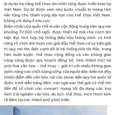
là dự án hạ tầng thể thao lớn nhất từng được triển khai tại
Việt Nam. Dự án được xem như bước chuẩn bị mang tính
nền tảng cho tham vọng dài hạn của thể thao Việt Nam,
không chỉ dừng ở khu vực.
Điểm nhấn của quần thể là sân vận động trung tâm quy mô
khoảng 70.000 chỗ ngồi, được thiết kế mái che cách âm
hiện đại, tích hợp hệ thống điều hòa thông minh, có khả
năng tổ chức linh hoạt các giải đấu thể thao và sự kiện giải
trí quy mô lớn. Bên cạnh đó là hệ thống nhà thi đấu, trung
tâm huấn luyện, thể thao cộng đồng và các không gian
công cộng được quy hoạch đồng bộ, hình thành một hệ
sinh thái văn hóa - thể thao - giải trí với nhiều không gian
xanh, nâng cao chất lượng sống của người dân, biến nơi đây
thành điểm đến văn hóa, nơi các show diễn quy mô quốc tế
được trình diễn hàng đêm, các ngôi sao thế giới có thể tìm
đến để tổ chức các concert, mang tới đa dạng các loại
hình trải nghiệm văn hóa, du lịch, thể thao, kích thích kinh
tế đêm tại các thành phố phát triển.