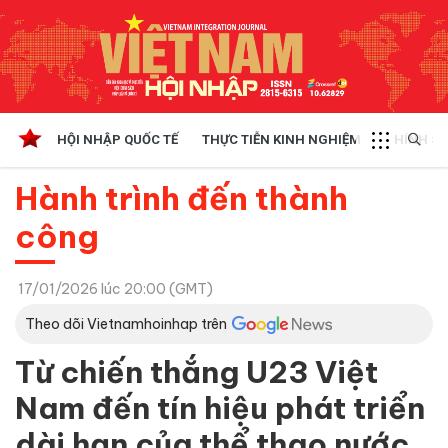
HỘI NHẬP QUỐC TẾ
THỰC TIỄN KINH NGHIỆM
CHÍNH SÁ
Hành trình đến thành
công
17/01/2026 lúc 20:00 (GMT)
Theo dõi Vietnamhoinhap trên
Từ chiến thắng U23 Việt
Nam đến tín hiệu phát triển
dài hạn của thể thao nước