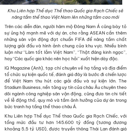
Khu Liên hợp Thể dục Thể thao Quốc gia Rạch Chiếc sẽ
nâng tầm thể thao Việt Nam lên những tầm cao mới
Trên các diễn đàn, người hâm mộ Đông Nam Á cũng bày tỏ
sự ủng hộ mạnh mẽ với dự án, cho rằng ASEAN cần thêm
những sân vận động đạt chuẩn FIFA để nâng tầm chất
lượng giải đấu và hình ảnh chung của khu vực. Nhiều bình
luận như “Làm tốt lắm Việt Nam”, “Thật đáng kinh ngạc”,
hay “Các quốc gia khác nên học hỏi” xuất hiện dày đặc.
IQ Magazine (Anh), tạp chí chuyên về hạ tầng và địa điểm
tổ chức sự kiện quốc tế, đánh giá đây là bước đi chiến lược
để Việt Nam thu hút các giải đấu và sự kiện lớn. The
Stadium Business, nền tảng uy tín của châu Âu chuyên theo
dõi ngành công nghiệp sân vận động, cũng đưa tin chi tiết
về lễ động thổ, quy mô và tầm ảnh hưởng của dự án trong
bức tranh hạ tầng thể thao châu Á.
Khu Liên hợp Thể dục Thể thao Quốc gia Rạch Chiếc, với
tổng mức đầu tư hơn 145.600 tỷ đồng (tương đương
khoảng 5,5 tỷ USD), được truyền thông Thái Lan đánh giá