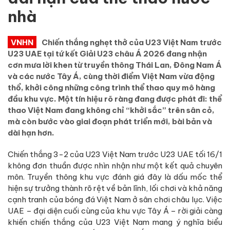
nhà
VNHN
Chiến thắng nghẹt thở của U23 Việt Nam trước
U23 UAE tại tứ kết Giải U23 châu Á 2026 đang nhận
cơn mưa lời khen từ truyền thông Thái Lan, Đông Nam Á
và các nước Tây Á, cùng thời điểm Việt Nam vừa động
thổ, khởi công những công trình thể thao quy mô hàng
đầu khu vực. Một tín hiệu rõ ràng đang được phát đi: thể
thao Việt Nam đang không chỉ “khởi sắc” trên sân cỏ,
mà còn bước vào giai đoạn phát triển mới, bài bản và
dài hạn hơn.
Chiến thắng 3-2 của U23 Việt Nam trước U23 UAE tối 16/1
không đơn thuần được nhìn nhận như một kết quả chuyên
môn. Truyền thông khu vực đánh giá đây là dấu mốc thể
hiện sự trưởng thành rõ rệt về bản lĩnh, lối chơi và khả năng
cạnh tranh của bóng đá Việt Nam ở sân chơi châu lục. Việc
UAE – đại diện cuối cùng của khu vực Tây Á – rời giải càng
khiến chiến thắng của U23 Việt Nam mang ý nghĩa biểu