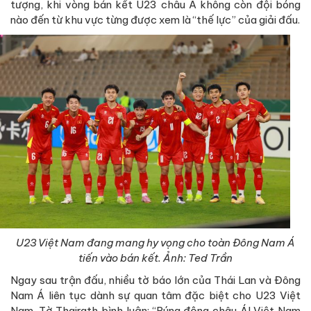
tượng, khi vòng bán kết U23 châu Á không còn đội bóng
nào đến từ khu vực từng được xem là “thế lực” của giải đấu.
U23 Việt Nam đang mang hy vọng cho toàn Đông Nam Á
tiến vào bán kết. Ảnh: Ted Trần
Ngay sau trận đấu, nhiều tờ báo lớn của Thái Lan và Đông
Nam Á liên tục dành sự quan tâm đặc biệt cho U23 Việt
Nam. Tờ Thairath bình luận: “Rúng động châu Á! Việt Nam